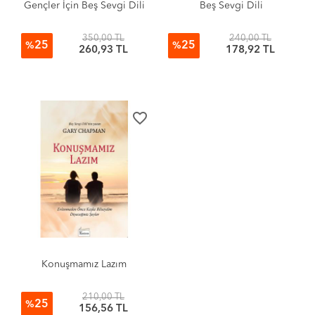
Gençler İçin Beş Sevgi Dili
Beş Sevgi Dili
350,00 TL
240,00 TL
25
25
%
%
260,93 TL
178,92 TL
favorite_border
Konuşmamız Lazım
210,00 TL
25
%
156,56 TL