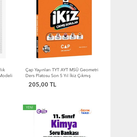
lık
Çap Yayınları TYT AYT MSÜ Geometri
 Modeli
Ders Platosu Son 5 Yıl İkiz Çıkmış
Sorular
205,00 TL
YENİ