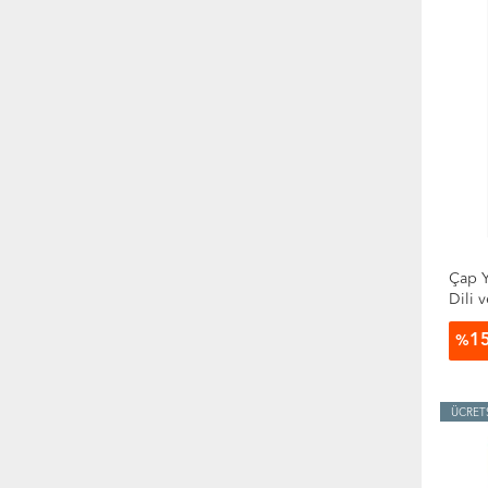
Hobi
Hukuk
Müzik
Politika Siyaset
Psikoloji
Sağlık
Sanat
SAT Sınavı
Sosyoloji
Şiir
Çap Y
Süreli Yayınlar
Dili 
Tarih
Model
Toplum Ve İnsan
1
%
Yabancı Dilde Kitaplar
Yemek Kitapları
ÜCRET
Özel Kategori
Tanımsız Kategori
Yeni Çıkanlar