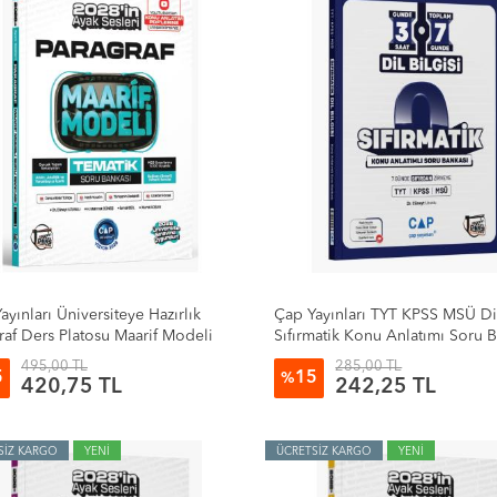
ayınları Üniversiteye Hazırlık
Çap Yayınları TYT KPSS MSÜ Dil
raf Ders Platosu Maarif Modeli
Sıfırmatik Konu Anlatımı Soru 
ik Soru Bankası
495,00 TL
285,00 TL
5
15
%
420,75 TL
242,25 TL
SİZ KARGO
YENİ
ÜCRETSİZ KARGO
YENİ