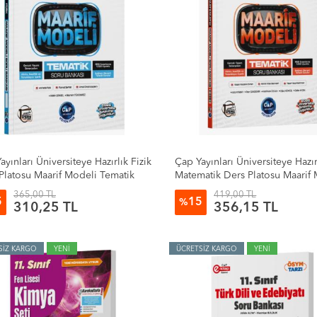
ayınları Üniversiteye Hazırlık Fizik
Çap Yayınları Üniversiteye Hazır
Platosu Maarif Modeli Tematik
Matematik Ders Platosu Maarif
Bankası
Tematik Soru Bankası
365,00 TL
419,00 TL
5
15
%
310,25 TL
356,15 TL
SİZ KARGO
YENİ
ÜCRETSİZ KARGO
YENİ