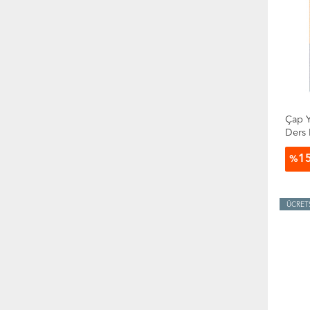
Çap Y
Ders 
Sorul
1
%
ÜCRET