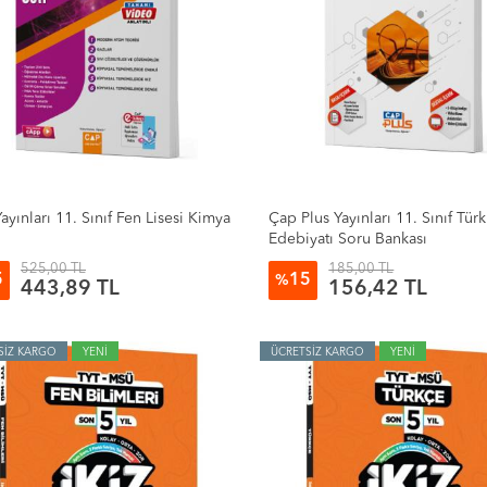
ayınları 11. Sınıf Fen Lisesi Kimya
Çap Plus Yayınları 11. Sınıf Türk
Edebiyatı Soru Bankası
525,00 TL
185,00 TL
5
15
%
443,89 TL
156,42 TL
SİZ KARGO
YENİ
ÜCRETSİZ KARGO
YENİ