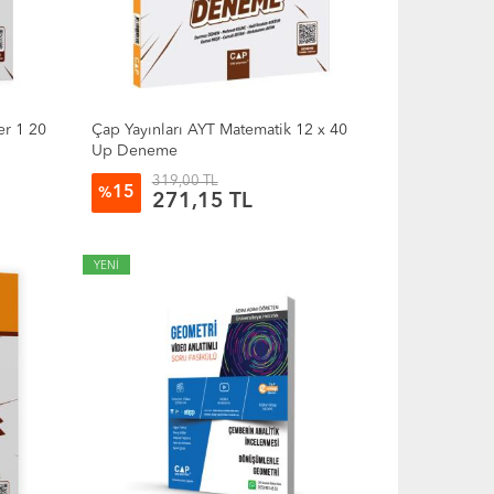
er 1 20
Çap Yayınları AYT Matematik 12 x 40
Up Deneme
319,00 TL
15
%
271,15 TL
YENİ