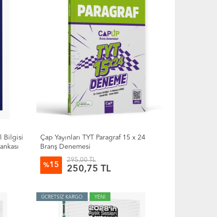
 Bilgisi
Çap Yayınları TYT Paragraf 15 x 24
Bankası
Branş Denemesi
295,00 TL
15
%
250,75 TL
ÜCRETSİZ KARGO
YENİ