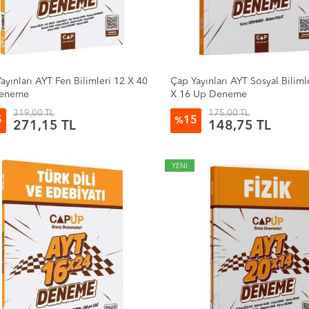
ayınları AYT Fen Bilimleri 12 X 40
Çap Yayınları AYT Sosyal Biliml
eneme
X 16 Up Deneme
319,00 TL
175,00 TL
5
15
%
271,15 TL
148,75 TL
YENİ