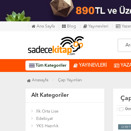
Ana Sayfa
Blog
Yayınevleri
Yazar
YAYINEVLERİ
YAZ
Tüm
Kategoriler
Anasayfa
Çap Yayınları
Alt Kategoriler
Çap
Ücr
İlk Orta Lise
Edebiyat
YKS Hazırlık
ÜCRET