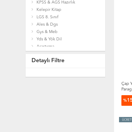
KPSS & AGS Hazırlık
Kelepir Kitap
LGS 8. Sınıf
Ales & Dgs
Gys & Meb
Yds & Yök Dil
Araştırma
Bilgisayar
Detaylı Filtre
Bilim Mühendislik
Çocuk ve Gençlik Kitapları
Coğrafya
Diğer Kitaplar
Çap Y
Parag
Din
Temat
Eğitim
1
%
Ekonomi
Felsefe
Genel Konular
ÜCRET
Gezi Ve Rehber Kitapları