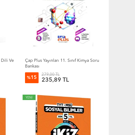
 Dili Ve
Çap Plus Yayınları 11. Sınıf Kimya Soru
Bankası
279,00 TL
15
%
235,89 TL
YENİ