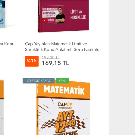
ya Konu
Çap Yayınları Matematik Limit ve
Süreklilik Konu Anlatımlı Soru Fasikülü
199,00 TL
15
%
169,15 TL
ÜCRETSİZ KARGO
YENİ