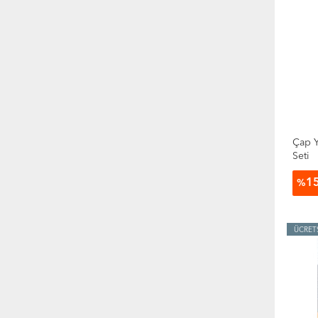
Çap Y
Seti
1
%
ÜCRET