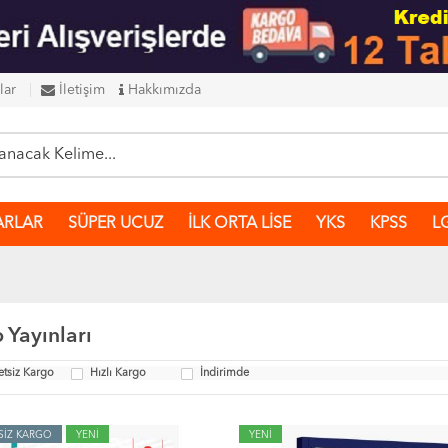
lar
İletişim
Hakkımızda
ARLAR
SÜPER UCUZ
İLK ORTA LİSE
YKS
KPSS
L
 Yayınları
etsiz Kargo
Hızlı Kargo
İndirimde
SİZ KARGO
YENİ
YENİ