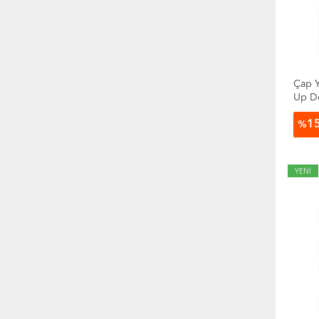
Çap Y
Up D
1
%
YENİ