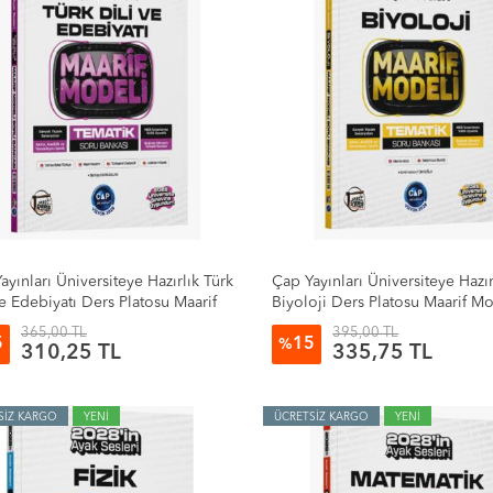
ayınları Üniversiteye Hazırlık Türk
Çap Yayınları Üniversiteye Hazır
ve Edebiyatı Ders Platosu Maarif
Biyoloji Ders Platosu Maarif M
i Tematik Soru Bankası
Tematik Soru Bankası
365,00 TL
395,00 TL
5
15
%
310,25 TL
335,75 TL
SİZ KARGO
YENİ
ÜCRETSİZ KARGO
YENİ