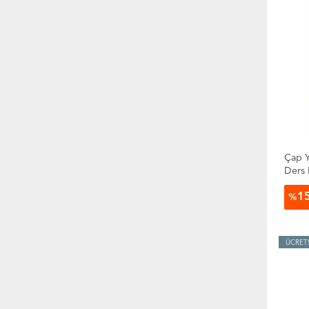
Çap Y
Ders 
Soru 
1
%
ÜCRET