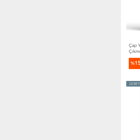
Çap Y
Çıkmı
1
%
ÜCRET