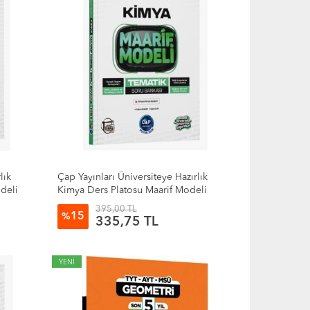
lık
Çap Yayınları Üniversiteye Hazırlık
odeli
Kimya Ders Platosu Maarif Modeli
Tematik Soru Bankası
395,00 TL
15
%
335,75 TL
YENİ