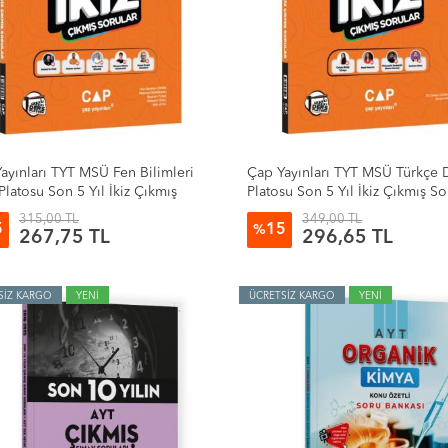
ayınları TYT MSÜ Fen Bilimleri
Çap Yayınları TYT MSÜ Türkçe 
Platosu Son 5 Yıl İkiz Çıkmış
Platosu Son 5 Yıl İkiz Çıkmış So
ar
315,00 TL
349,00 TL
5
15
%
267,75 TL
296,65 TL
SİZ KARGO
YENİ
ÜCRETSİZ KARGO
YENİ