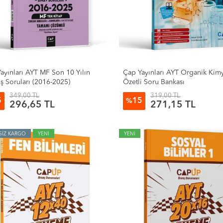
ayınları AYT MF Son 10 Yılın
Çap Yayınları AYT Organik Kim
ş Soruları (2016-2025)
Özetli Soru Bankası
349,00 TL
319,00 TL
5
15
%
296,65 TL
271,15 TL
SİZ KARGO
YENİ
YENİ