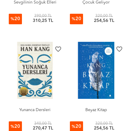
Sevgilinin Soğuk Elleri
Çocuk Geliyor
390,00 TL
320,00 TL
20
20
%
%
310,25 TL
254,56 TL
favorite_border
favorite_border
Yunanca Dersleri
Beyaz Kitap
340,00 TL
320,00 TL
20
20
%
%
270,47 TL
254,56 TL