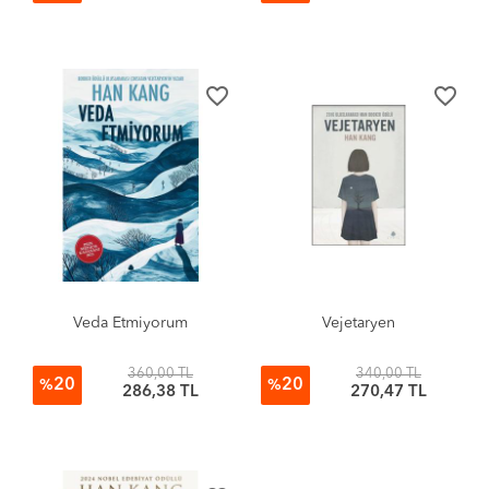
favorite_border
favorite_border
Veda Etmiyorum
Vejetaryen
360,00 TL
340,00 TL
20
20
%
%
286,38 TL
270,47 TL