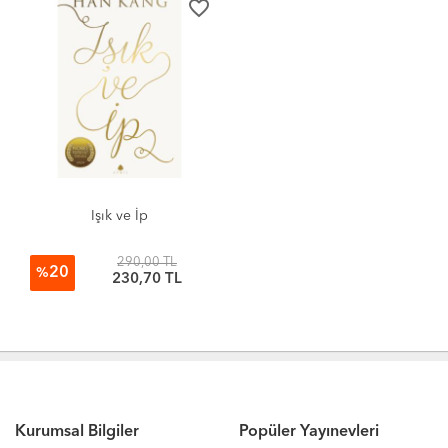
favorite_border
Işık ve İp
290,00 TL
20
%
230,70 TL
Kurumsal Bilgiler
Popüler Yayınevleri