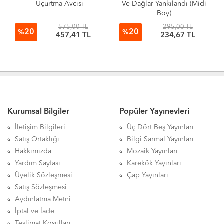
Uçurtma Avcısı
Ve Dağlar Yankılandı (Midi
Boy)
575,00 TL
295,00 TL
20
20
%
%
457,41 TL
234,67 TL
Kurumsal Bilgiler
Popüler Yayınevleri
İletişim Bilgileri
Üç Dört Beş Yayınları
Satış Ortaklığı
Bilgi Sarmal Yayınları
Hakkımızda
Mozaik Yayınları
Yardım Sayfası
Karekök Yayınları
Üyelik Sözleşmesi
Çap Yayınları
Satış Sözleşmesi
Aydınlatma Metni
İptal ve İade
Teslimat Koşulları