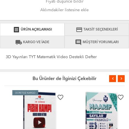
Fiyatı düşünce bildir
Aklımdakiler listesine ekle
receipt
credit_card
ÜRÜN AÇIKLAMASI
TAKSİT SEÇENEKLERİ
local_shipping
comment
KARGO VE İADE
MÜŞTERİ YORUMLARI
3D Yayınları TYT Matematik Video Destekli Defter
Bu Ürünler de İlginizi Çekebilir
ÜCRETSİZ KARGO
favorite_border
favorite_border