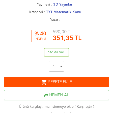
Yayınevi :
3D Yayınları
Kategori :
TYT Matematik Konu
Yazar :
590,00 TL
% 40
351,35
TL
İNDİRİM
Stokta Var.
shopping_cart
SEPETE EKLE
HEMEN AL
Ürünü karşılaştırma listemeye ekle
(
Karşılaştır
)