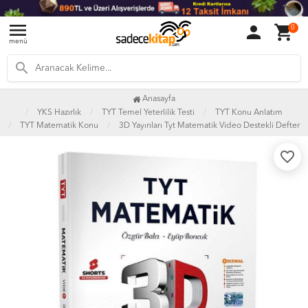
menu
person
shopping_cart
0
menü
search
Anasayfa
YKS Hazırlık
TYT Temel Yeterlilik Testi
TYT Konu Anlatım
TYT Matematik Konu
3D Yayınları Tyt Matematik Video Destekli Defter
favorite_border