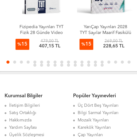
Fizipedia Yayınları TYT
YarıÇap Yayınları 2028
Fizik 28 Günde Video
TYT Sayılar Maarif Fasikülü
Ders Kitabı
1. Aşama
479,00 TL
269,00 TL
15
15
%
%
407,15 TL
228,65 TL
Kurumsal Bilgiler
Popüler Yayınevleri
İletişim Bilgileri
Üç Dört Beş Yayınları
Satış Ortaklığı
Bilgi Sarmal Yayınları
Hakkımızda
Mozaik Yayınları
Yardım Sayfası
Karekök Yayınları
Üyelik Sözleşmesi
Çap Yayınları