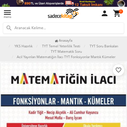
menu
person
shopping_cart
0
menü
search
Anasayfa
YKS Hazırlık
TYT Temel Yeterlilik Testi
TYT Soru Bankaları
TYT Matematik Soru
Acil Yayınları Matematiğin İlacı TYT Fonksiyonlar Mantık Kümeler
favorite_border