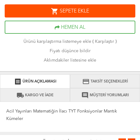
shopping_cart
SEPETE EKLE
HEMEN AL
Ürünü karşılaştırma listemeye ekle
(
Karşılaştır
)
Fiyatı düşünce bildir
Aklımdakiler listesine ekle
receipt
credit_card
ÜRÜN AÇIKLAMASI
TAKSİT SEÇENEKLERİ
local_shipping
comment
KARGO VE İADE
MÜŞTERİ YORUMLARI
Acil Yayınları Matematiğin İlacı TYT Fonksiyonlar Mantık
Kümeler