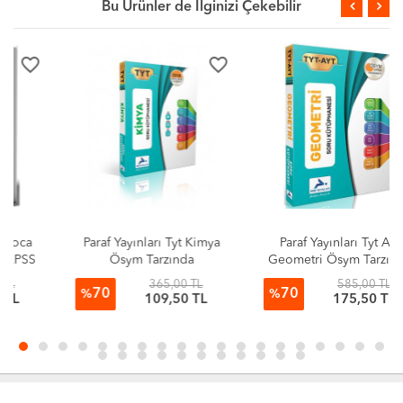
Bu Ürünler de İlginizi Çekebilir
favorite_border
favorite_border
Paraf Yayınları Tyt Kimya
Paraf Yayınları Tyt Ayt
Ösym Tarzında
Geometri Ösym Tarzında
Hazırlanmış Soru
Hazırlanmış Soru
365,00 TL
585,00 TL
70
70
Kütüphanesi
Kütüphanesi
%
%
109,50 TL
175,50 TL