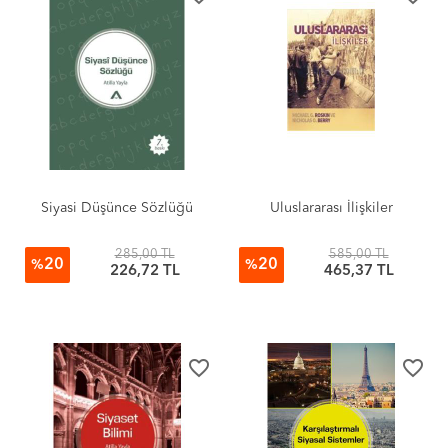
Siyasi Düşünce Sözlüğü
Uluslararası İlişkiler
285,00 TL
585,00 TL
20
20
%
%
226,72 TL
465,37 TL
favorite_border
favorite_border