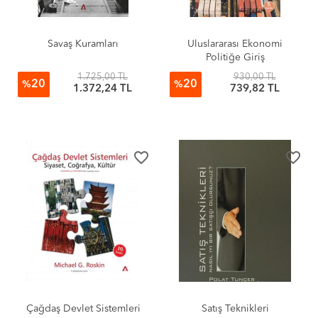
Savaş Kuramları
Uluslararası Ekonomi
Politiğe Giriş
1.725,00 TL
930,00 TL
20
20
%
%
1.372,24 TL
739,82 TL
favorite_border
favorite_border
Çağdaş Devlet Sistemleri
Satış Teknikleri