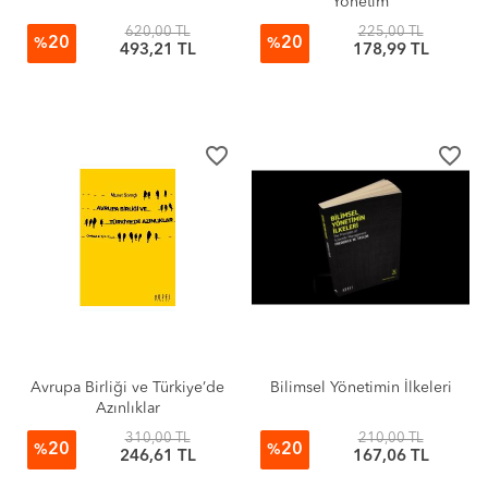
Yönetim
620,00 TL
225,00 TL
20
20
%
%
493,21 TL
178,99 TL
favorite_border
favorite_border
Avrupa Birliği ve Türkiye’de
Bilimsel Yönetimin İlkeleri
Azınlıklar
310,00 TL
210,00 TL
20
20
%
%
246,61 TL
167,06 TL