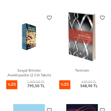
favorite_border
favorite_border
Sosyal Bilimler
Terörizm
Ansiklopedisi (2 Cilt Takım)
1.000,00 TL
690,00 TL
20
20
%
%
795,50 TL
548,90 TL
favorite_border
favorite_border