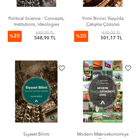
Political Science - Concepts,
Yirmi Birinci Yüzyılda
Institutions, Ideologies
Çatışma Çözümü
690,00 TL
630,00 TL
20
20
%
%
548,90 TL
501,17 TL
favorite_border
favorite_border
Siyaset Bilimi
Modern Makroekonomiye