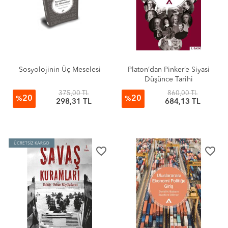
Sosyolojinin Üç Meselesi
Platon’dan Pinker’e Siyasi
Düşünce Tarihi
375,00 TL
860,00 TL
20
20
%
%
298,31 TL
684,13 TL
ÜCRETSİZ KARGO
favorite_border
favorite_border