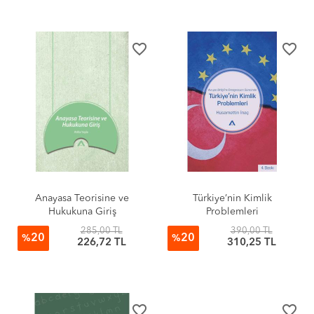
favorite_border
favorite_border
Anayasa Teorisine ve
Türkiye’nin Kimlik
Hukukuna Giriş
Problemleri
285,00 TL
390,00 TL
20
20
%
%
226,72 TL
310,25 TL
favorite_border
favorite_border