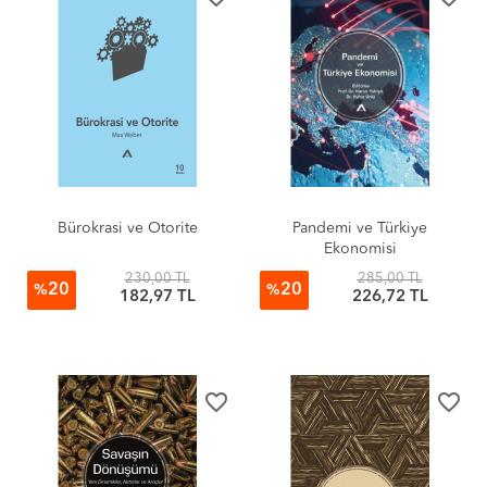
Bürokrasi ve Otorite
Pandemi ve Türkiye
Ekonomisi
230,00 TL
285,00 TL
20
20
%
%
182,97 TL
226,72 TL
favorite_border
favorite_border