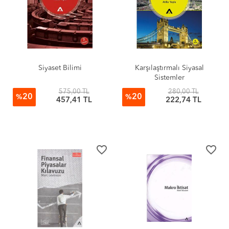
Siyaset Bilimi
Karşılaştırmalı Siyasal
Sistemler
575,00 TL
280,00 TL
20
20
%
%
457,41 TL
222,74 TL
favorite_border
favorite_border