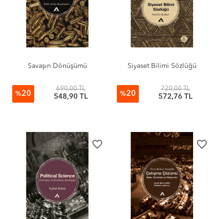
Savaşın Dönüşümü
Siyaset Bilimi Sözlüğü
690,00 TL
720,00 TL
20
20
%
%
548,90 TL
572,76 TL
favorite_border
favorite_border