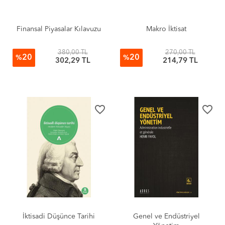
Finansal Piyasalar Kılavuzu
Makro İktisat
380,00 TL
270,00 TL
20
20
%
%
302,29 TL
214,79 TL
favorite_border
favorite_border
İktisadi Düşünce Tarihi
Genel ve Endüstriyel