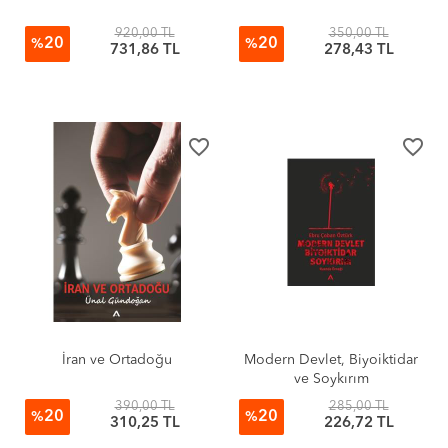
920,00 TL
350,00 TL
20
20
%
%
731,86 TL
278,43 TL
favorite_border
favorite_border
İran ve Ortadoğu
Modern Devlet, Biyoiktidar
ve Soykırım
390,00 TL
285,00 TL
20
20
%
%
310,25 TL
226,72 TL