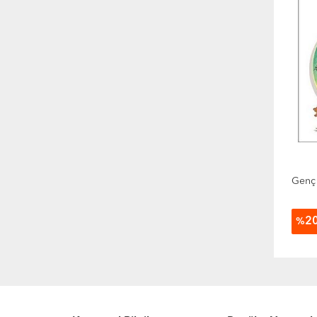
Hobi
Hukuk
Müzik
Politika Siyaset
Psikoloji
Sağlık
Sanat
SAT Sınavı
Sosyoloji
Şiir
Genç 
Süreli Yayınlar
Tarih
Toplum Ve İnsan
2
%
Yabancı Dilde Kitaplar
Yemek Kitapları
Özel Kategori
Tanımsız Kategori
Yeni Çıkanlar