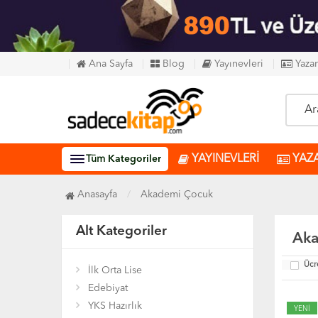
Ana Sayfa
Blog
Yayınevleri
Yazar
YAYINEVLERİ
YAZ
Tüm
Kategoriler
Anasayfa
Akademi Çocuk
Alt Kategoriler
Aka
Ücr
İlk Orta Lise
Edebiyat
YKS Hazırlık
YENİ