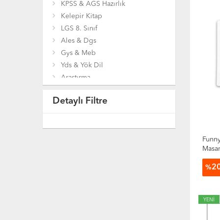
KPSS & AGS Hazırlık
Kelepir Kitap
LGS 8. Sınıf
Ales & Dgs
Gys & Meb
Yds & Yök Dil
Araştırma
Bilgisayar
Detaylı Filtre
Bilim Mühendislik
Çocuk ve Gençlik Kitapları
Coğrafya
Diğer Kitaplar
Funny
Masam
Din
Eğitim
2
%
Ekonomi
Felsefe
Genel Konular
YENİ
Gezi Ve Rehber Kitapları