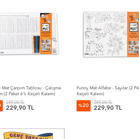
 Mat Çarpım Tablosu - Çalışma
Funny Mat Alfabe - Sayılar (2 Pak
 (2 Paket 6'lı Keçeli Kalem)
Keçeli Kalem)
289,00 TL
289,00 TL
0
20
%
229,90 TL
229,90 TL