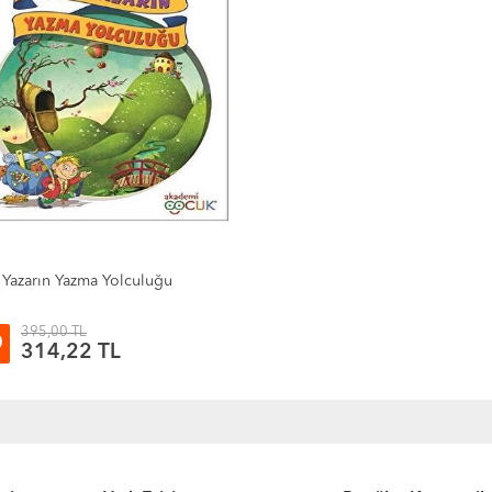
Yazarın Yazma Yolculuğu
395,00 TL
0
314,22 TL