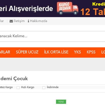
lar
İletişim
Hakkımızda
ARLAR
SÜPER UCUZ
İLK ORTA LİSE
YKS
KPSS
L
demi Çocuk
etsiz Kargo
Hızlı Kargo
İndirimde
YENİ