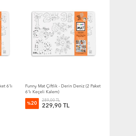
et 6'lı
Funny Mat Çiftlik - Derin Deniz (2 Paket
6'lı Keçeli Kalem)
289,00 TL
20
%
229,90 TL