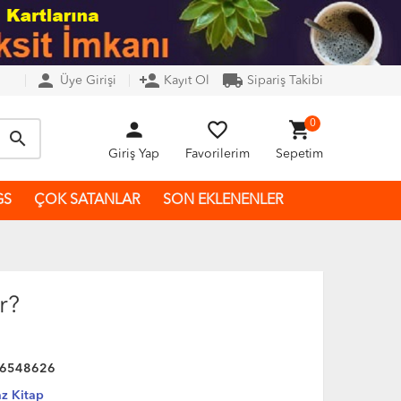
person
person_add
local_shipping
Üye Girişi
Kayıt Ol
Sipariş Takibi
person
favorite_border
shopping_cart
0
search
Giriş Yap
Favorilerim
Sepetim
GS
ÇOK SATANLAR
SON EKLENENLER
r?
6548626
z Kitap