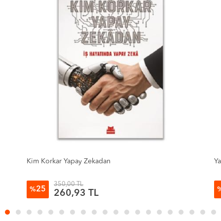
Yapay Zeka Kitabı
De
380,00 TL
25
%
283,29 TL