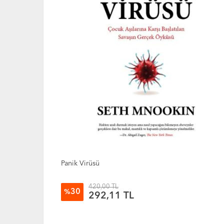
Kim Korkar Yapay Zekadan
350,00 TL
25
%
260,93 TL