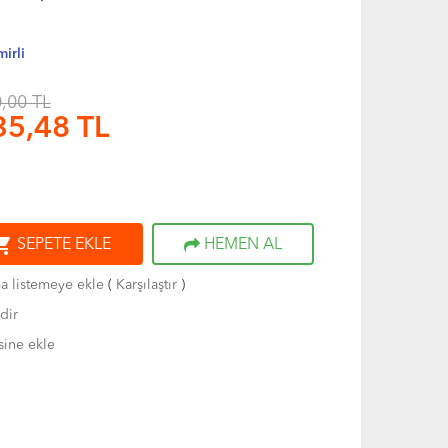
irli
,00 TL
35,48
TL
ng_cart
SEPETE EKLE
HEMEN AL
ma listemeye ekle
(
Karşılaştır
)
dir
sine ekle