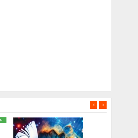
Nİ
YENİ