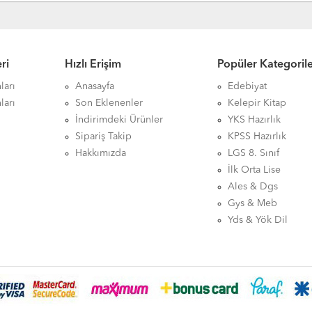
ri
Hızlı Erişim
Popüler Kategoril
ları
Anasayfa
Edebiyat
ları
Son Eklenenler
Kelepir Kitap
İndirimdeki Ürünler
YKS Hazırlık
Sipariş Takip
KPSS Hazırlık
Hakkımızda
LGS 8. Sınıf
İlk Orta Lise
Ales & Dgs
Gys & Meb
Yds & Yök Dil