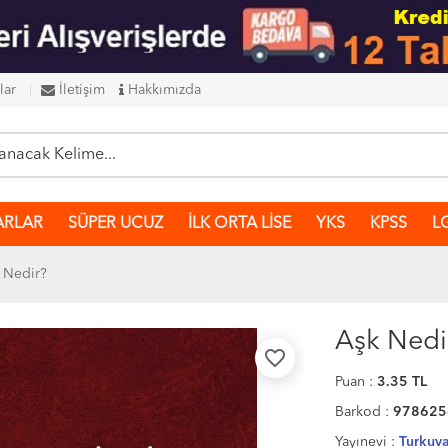
lar
İletişim
Hakkımızda
ARLAR
SÜPER UCUZ
İLK ORTA LİSE
YKS
KPSS
L
 Nedir?
Aşk Nedi
favorite_border
Puan :
3.35
TL
Barkod :
978625
Yayınevi :
Turkuva