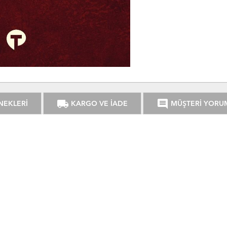
local_shipping
comment
NEKLERİ
KARGO VE İADE
MÜŞTERİ YORU