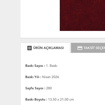
receipt
credit_card
ÜRÜN AÇIKLAMASI
TAKSİT SEÇE
Baskı Sayısı :
1. Baskı
Baskı Yılı :
Nisan 2026
Sayfa Sayısı :
280
Baskı Boyutu :
13,50 x 21,00 cm