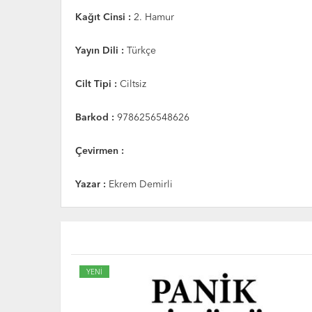
Kağıt Cinsi :
2. Hamur
Yayın Dili :
Türkçe
Cilt Tipi :
Ciltsiz
Barkod :
9786256548626
Çevirmen :
Yazar :
Ekrem Demirli
YENİ