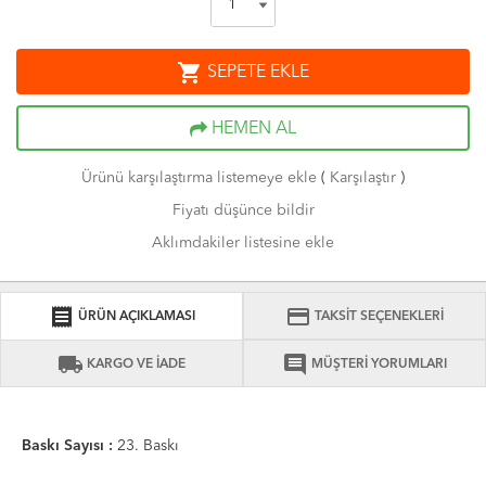
shopping_cart
SEPETE EKLE
HEMEN AL
Ürünü karşılaştırma listemeye ekle
(
Karşılaştır
)
Fiyatı düşünce bildir
Aklımdakiler listesine ekle
receipt
credit_card
ÜRÜN AÇIKLAMASI
TAKSİT SEÇENEKLERİ
local_shipping
comment
KARGO VE İADE
MÜŞTERİ YORUMLARI
Baskı Sayısı :
23. Baskı