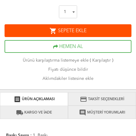
shopping_cart
SEPETE EKLE
HEMEN AL
Ürünü karşılaştırma listemeye ekle
(
Karşılaştır
)
Fiyatı düşünce bildir
Aklımdakiler listesine ekle
receipt
credit_card
ÜRÜN AÇIKLAMASI
TAKSİT SEÇENEKLERİ
local_shipping
comment
KARGO VE İADE
MÜŞTERİ YORUMLARI
Baskı Sayısı :
1. Baskı