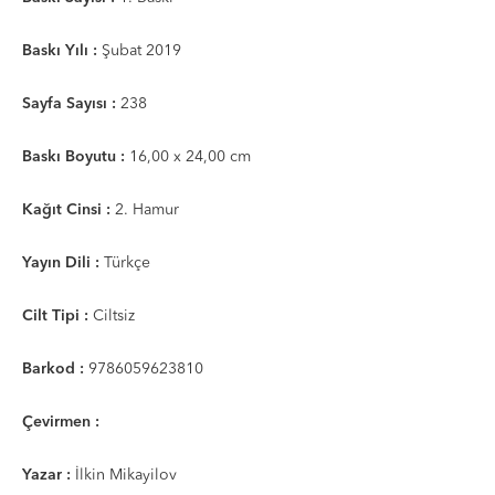
Baskı Yılı :
Şubat 2019
Sayfa Sayısı :
238
Baskı Boyutu :
16,00 x 24,00 cm
Kağıt Cinsi :
2. Hamur
Yayın Dili :
Türkçe
Cilt Tipi :
Ciltsiz
Barkod :
9786059623810
Çevirmen :
Yazar :
İlkin Mikayilov