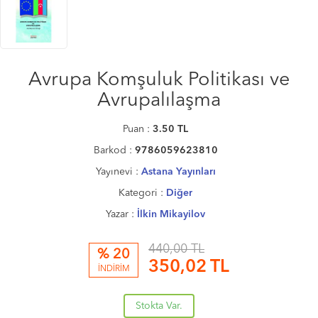
Avrupa Komşuluk Politikası ve
Avrupalılaşma
Puan :
3.50
TL
Barkod :
9786059623810
Yayınevi :
Astana Yayınları
Kategori :
Diğer
Yazar :
İlkin Mikayilov
440,00 TL
% 20
350,02
TL
İNDİRİM
Stokta Var.