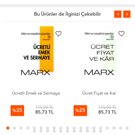
Bu Ürünler de İlginizi Çekebilir
favorite_border
favorite_border
Ücretli Emek ve Sermaye
Ücret Fiyat ve Kar
115,00 TL
115,00 TL
25
25
%
%
85,73 TL
85,73 TL