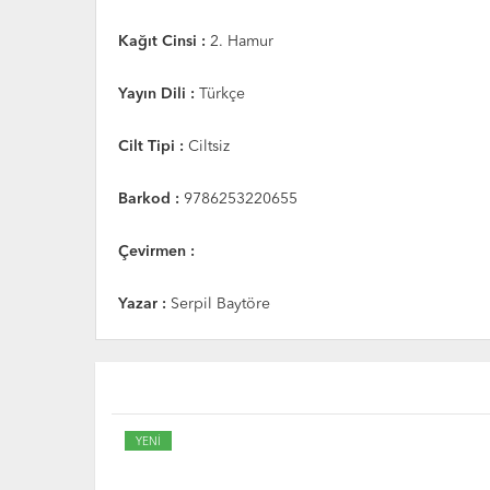
Kağıt Cinsi :
2. Hamur
Yayın Dili :
Türkçe
Cilt Tipi :
Ciltsiz
Barkod :
9786253220655
Çevirmen :
Yazar :
Serpil Baytöre
YENİ