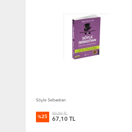
Dünyanın En Büyük Hastalığı: Yobazite
90,00 TL
25
%
67,10 TL