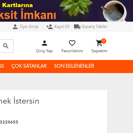
person
person_add
local_shipping
Üye Girişi
Kayıt Ol
Sipariş Takibi
person
favorite_border
shopping_cart
0
search
Giriş Yap
Favorilerim
Sepetim
GS
ÇOK SATANLAR
SON EKLENENLER
mek İstersin
3220655