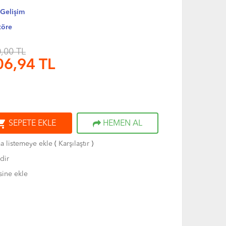
 Gelişim
töre
,00 TL
06,94
TL
ng_cart
SEPETE EKLE
HEMEN AL
ma listemeye ekle
(
Karşılaştır
)
dir
sine ekle