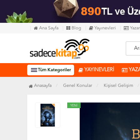
Ana Sayfa
Blog
Yayınevleri
Yazar
YAYINEVLERİ
YAZ
Tüm
Kategoriler
Anasayfa
Genel Konular
Kişisel Gelişim
YENİ