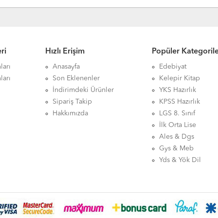
ri
Hızlı Erişim
Popüler Kategoril
ları
Anasayfa
Edebiyat
ları
Son Eklenenler
Kelepir Kitap
İndirimdeki Ürünler
YKS Hazırlık
Sipariş Takip
KPSS Hazırlık
Hakkımızda
LGS 8. Sınıf
İlk Orta Lise
Ales & Dgs
Gys & Meb
Yds & Yök Dil