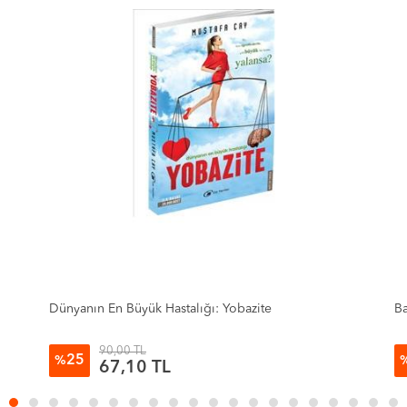
Başkası Olma, Kendin Ol !
Ni
90,00 TL
25
%
67,10 TL