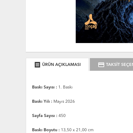
receipt
credit_card
ÜRÜN AÇIKLAMASI
TAKSİT SEÇE
Baskı Sayısı :
1. Baskı
Baskı Yılı :
Mayıs 2026
Sayfa Sayısı :
450
Baskı Boyutu :
13,50 x 21,00 cm