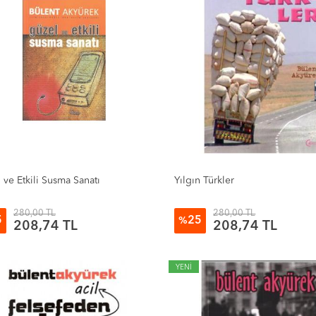
 ve Etkili Susma Sanatı
Yılgın Türkler
280,00 TL
280,00 TL
5
25
%
208,74 TL
208,74 TL
YENİ