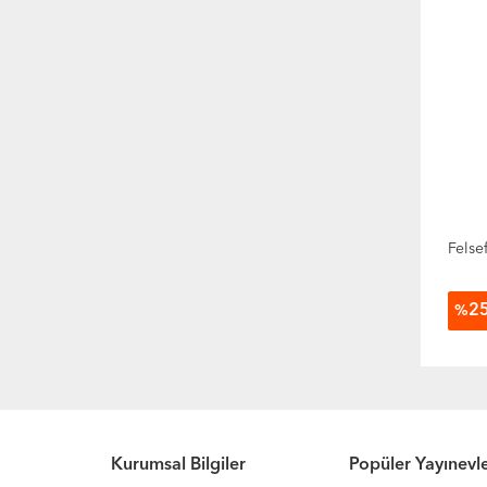
Felse
2
%
Kurumsal Bilgiler
Popüler Yayınevle