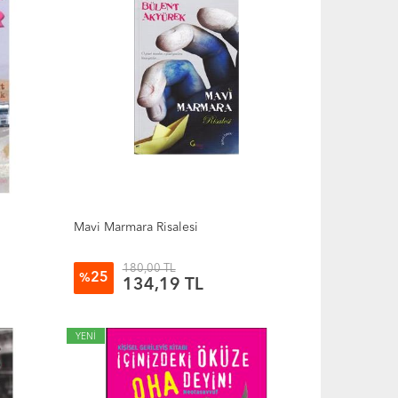
Mavi Marmara Risalesi
180,00 TL
25
%
134,19 TL
YENİ