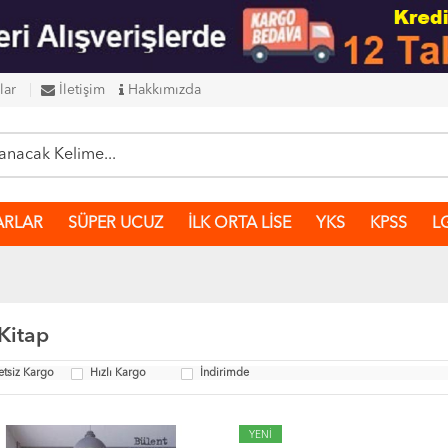
lar
İletişim
Hakkımızda
ARLAR
SÜPER UCUZ
İLK ORTA LİSE
YKS
KPSS
L
Kitap
etsiz Kargo
Hızlı Kargo
İndirimde
YENİ