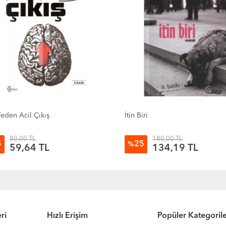
feden Acil Çıkış
İtin Biri
80,00 TL
180,00 TL
5
25
%
59,64 TL
134,19 TL
ri
Hızlı Erişim
Popüler Kategoril