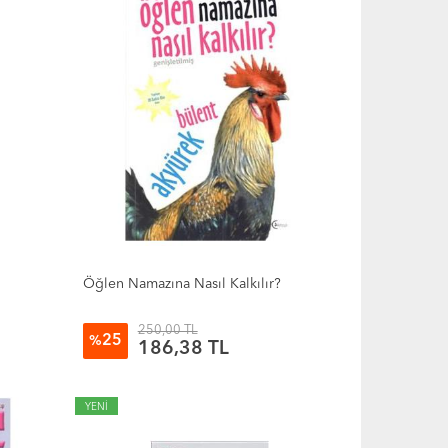
Öğlen Namazına Nasıl Kalkılır?
250,00 TL
25
%
186,38 TL
YENİ