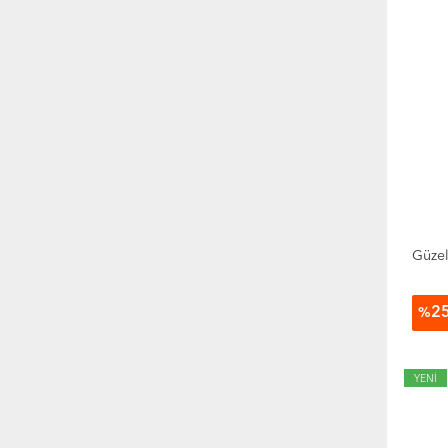
Hobi
Hukuk
Müzik
Politika Siyaset
Psikoloji
Sağlık
Sanat
SAT Sınavı
Sosyoloji
Şiir
Güzel
Süreli Yayınlar
Tarih
Toplum Ve İnsan
2
%
Yabancı Dilde Kitaplar
Yemek Kitapları
YENİ
Özel Kategori
Tanımsız Kategori
Yeni Çıkanlar