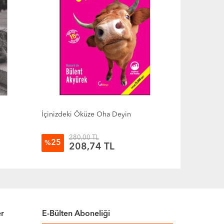
İçinizdeki Öküze Oha Deyin
280,00 TL
25
%
208,74 TL
er
E-Bülten Aboneliği