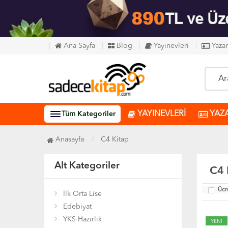
Ana Sayfa
Blog
Yayınevleri
Yazar
YAYINEVLERİ
YAZ
Tüm
Kategoriler
Anasayfa
C4 Kitap
Alt Kategoriler
C4 
Ücr
İlk Orta Lise
Edebiyat
YKS Hazırlık
YENİ