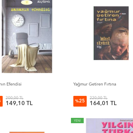
ın Efendisi
Yağmur Getiren Fırtına
200,00 TL
220,00 TL
5
25
%
149,10 TL
164,01 TL
YENİ