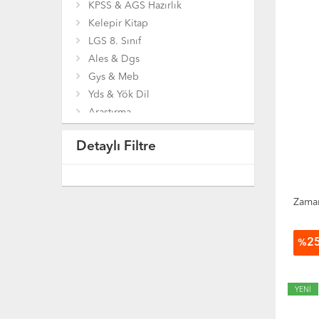
KPSS & AGS Hazırlık
Kelepir Kitap
LGS 8. Sınıf
Ales & Dgs
Gys & Meb
Yds & Yök Dil
Araştırma
Bilgisayar
Detaylı Filtre
Bilim Mühendislik
Çocuk ve Gençlik Kitapları
Coğrafya
Diğer Kitaplar
Zaman
Din
Eğitim
2
%
Ekonomi
Felsefe
Genel Konular
YENİ
Gezi Ve Rehber Kitapları