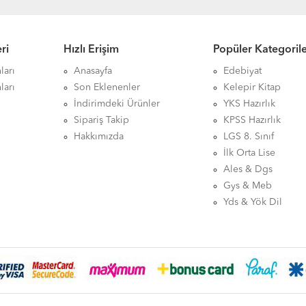
ri
Hızlı Erişim
Popüler Kategoril
ları
Anasayfa
Edebiyat
ları
Son Eklenenler
Kelepir Kitap
İndirimdeki Ürünler
YKS Hazırlık
Sipariş Takip
KPSS Hazırlık
Hakkımızda
LGS 8. Sınıf
İlk Orta Lise
Ales & Dgs
Gys & Meb
Yds & Yök Dil