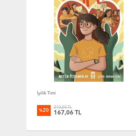
Zerdali - Dedemle Bir Yıl
210,00 TL
20
%
167,06 TL