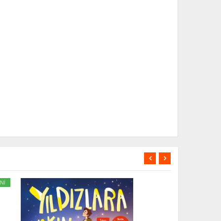
Nİ
YENİ