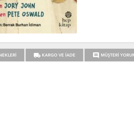
local_shipping
comment
NEKLERİ
KARGO VE İADE
MÜŞTERİ YORU