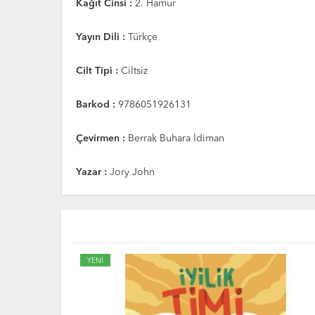
Kağıt Cinsi :
2. Hamur
Yayın Dili :
Türkçe
Cilt Tipi :
Ciltsiz
Barkod :
9786051926131
Çevirmen :
Berrak Buhara İdiman
Yazar :
Jory John
YENİ