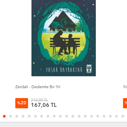
Yıldızlara Yakın
Ço
Ö
210,00 TL
20
%
167,06 TL