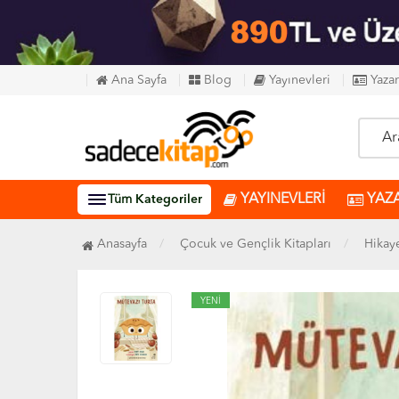
Ana Sayfa
Blog
Yayınevleri
Yazar
YAYINEVLERİ
YAZ
Tüm
Kategoriler
Anasayfa
Çocuk ve Gençlik Kitapları
Hikay
YENİ