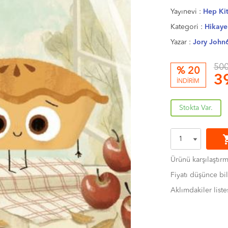
Yayınevi :
Hep Ki
Kategori :
Hikaye
Yazar :
Jory John
500
% 20
3
İNDİRİM
Stokta Var.
shoppi
Ürünü karşılaştır
Fiyatı düşünce bil
Aklımdakiler liste