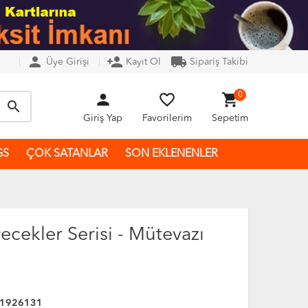
person
person_add
local_shipping
Üye Girişi
Kayıt Ol
Sipariş Takibi
person
favorite_border
shopping_cart
0
search
Giriş Yap
Favorilerim
Sepetim
GS
ÇOK SATANLAR
SON EKLENENLER
yecekler Serisi - Mütevazı
1926131