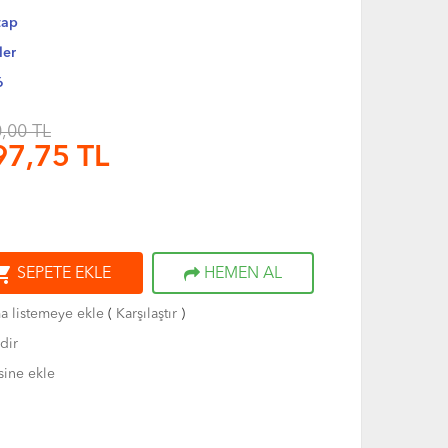
tap
ler
6
,00 TL
97,75
TL
ng_cart
SEPETE EKLE
HEMEN AL
ma listemeye ekle
(
Karşılaştır
)
dir
sine ekle