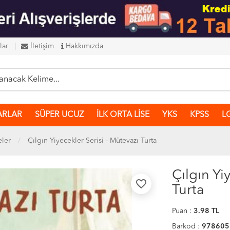
lar
İletişim
Hakkımızda
ARLAR
SÜPER UCUZ
İLK ORTA LİSE
YKS
KPSS
L
eler
Çılgın Yiyecekler Serisi - Mütevazı Turta
Çılgın Yi
favorite_border
Turta
Puan :
3.98
TL
Barkod :
978605