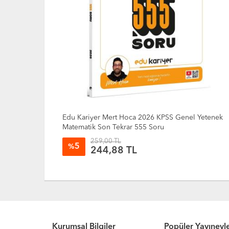
k Tamamı
Edu Kariyer Mert Hoca 2026 KPSS Genel Yetenek
Güneş)
Matematik Son Tekrar 555 Soru
259,00 TL
5
%
244,88 TL
Kurumsal Bilgiler
Popüler Yayınevle