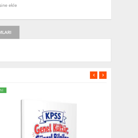
sine ekle
MLARI
Nİ
YENİ