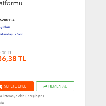
latformu
6200104
yınları
atandaşlık Soru
,00 TL
36,38
TL
ng_cart
SEPETE EKLE
HEMEN AL
ma listemeye ekle
(
Karşılaştır
)
dir