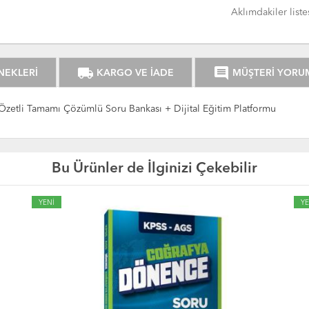
Aklımdakiler liste
local_shipping
comment
NEKLERİ
KARGO VE İADE
MÜŞTERİ YORU
i Özetli Tamamı Çözümlü Soru Bankası + Dijital Eğitim Platformu
Bu Ürünler de İlginizi Çekebilir
YENİ
YE