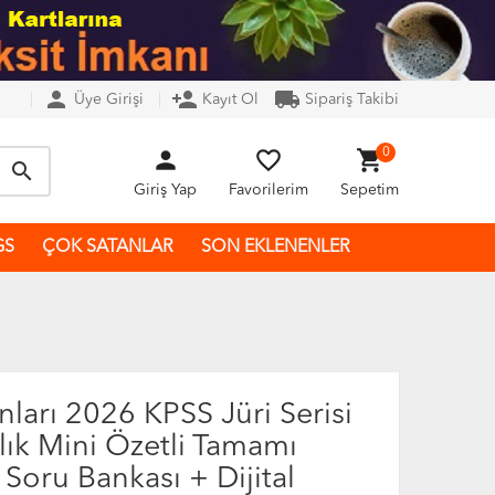
person
person_add
local_shipping
Üye Girişi
Kayıt Ol
Sipariş Takibi
person
favorite_border
shopping_cart
0
search
Giriş Yap
Favorilerim
Sepetim
GS
ÇOK SATANLAR
SON EKLENENLER
nları 2026 KPSS Jüri Serisi
lık Mini Özetli Tamamı
Soru Bankası + Dijital