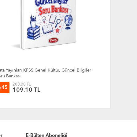
ta Yayınları KPSS Genel Kültür, Güncel Bilgiler
İnformal Yay
ru Bankası
Vatandaşlık 
Son 15 Yıl (
200,00 TL
150,
45
35
%
%
109,10 TL
96
er
E-Bülten Aboneliği