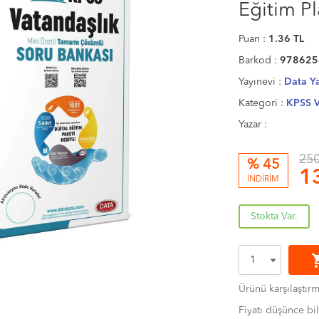
Eğitim P
Puan :
1.36
TL
Barkod :
978625
Yayınevi :
Data Ya
Kategori :
KPSS V
Yazar :
250
% 45
1
İNDİRİM
Stokta Var.
shoppi
Ürünü karşılaştır
Fiyatı düşünce bil