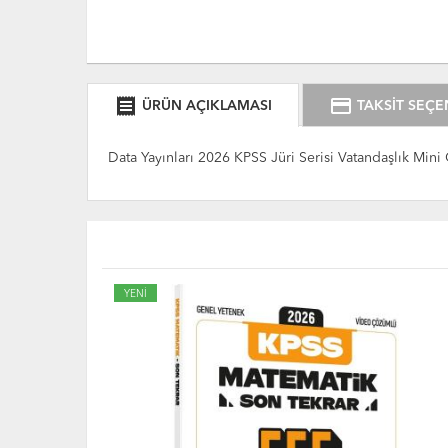
receipt
credit_card
ÜRÜN AÇIKLAMASI
TAKSİT SEÇE
Data Yayınları 2026 KPSS Jüri Serisi Vatandaşlık Min
YENİ