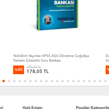
Yediiklim Yayınları KPSS AGS Dönence Coğrafya
Da
Tamamı Çözümlü Soru Bankası
So
299,00 TL
40
%
178,05 TL
ri
Hızlı Erişim
Popüler Kategoril