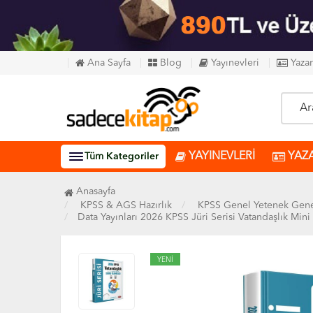
Ana Sayfa
Blog
Yayınevleri
Yazar
YAYINEVLERİ
YAZ
Tüm
Kategoriler
Anasayfa
KPSS & AGS Hazırlık
KPSS Genel Yetenek Gene
Data Yayınları 2026 KPSS Jüri Serisi Vatandaşlık Min
YENİ