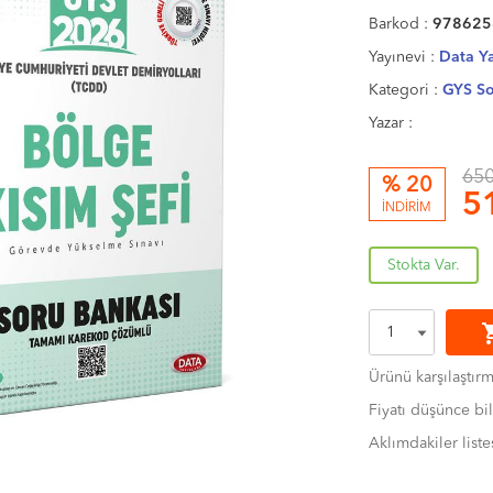
Barkod :
978625
Yayınevi :
Data Ya
Kategori :
GYS So
Yazar :
650
% 20
5
İNDİRİM
Stokta Var.
shoppi
Ürünü karşılaştır
Fiyatı düşünce bil
Aklımdakiler liste