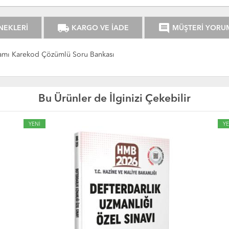
local_shipping
comment
NEKLERİ
KARGO VE İADE
MÜŞTERİ YORU
mamı Karekod Çözümlü Soru Bankası
Bu Ürünler de İlginizi Çekebilir
YENİ