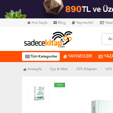
Ana Sayfa
Blog
Yayınevleri
Yazar
YAYINEVLERİ
YAZ
Tüm
Kategoriler
Anasayfa
Gys & Meb
GYS Kitapları
GYS 
YENİ