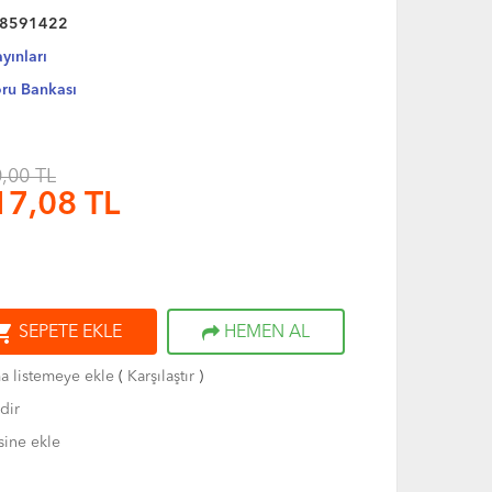
8591422
yınları
ru Bankası
,00 TL
17,08
TL
ng_cart
SEPETE EKLE
HEMEN AL
ma listemeye ekle
(
Karşılaştır
)
dir
sine ekle