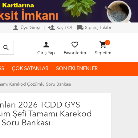
person
person_add
local_shipping
Üye Girişi
Kayıt Ol
Sipariş Takibi
person
favorite_border
shopping_cart
0
search
Giriş Yap
Favorilerim
Sepetim
GS
ÇOK SATANLAR
SON EKLENENLER
amamı Karekod Çözümlü Soru Bankası
ınları 2026 TCDD GYS
sım Şefi Tamamı Karekod
Soru Bankası