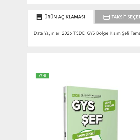
receipt
credit_card
ÜRÜN AÇIKLAMASI
TAKSİT SEÇE
Data Yayınları 2026 TCDD GYS Bölge Kısım Şefi Ta
YENİ