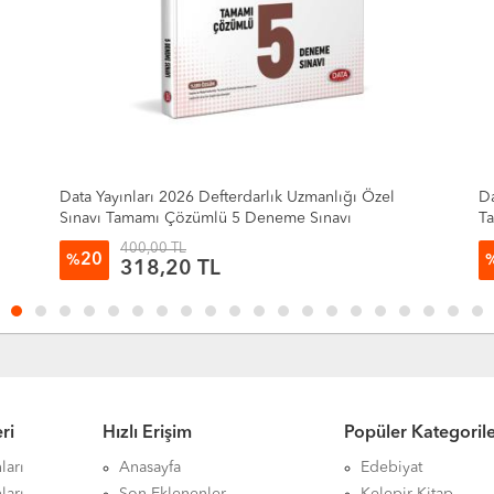
ğı Özel
Data Yayınları 2026 Milli Eğitim Bakanlığı Şef GYS
ı
Tamamı Çözümlü 5 Deneme Sınavı
250,00 TL
20
%
198,88 TL
ri
Hızlı Erişim
Popüler Kategoril
ları
Anasayfa
Edebiyat
ları
Son Eklenenler
Kelepir Kitap