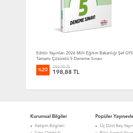
tim Bakanlığı Şef GYS
Data Yayınları 2026 Defterdarlık Uzmanlı
navı
Sınavı Tamamı Çözümlü 5 Deneme Sınav
400,00 TL
20
%
318,20 TL
Kurumsal Bilgiler
Popüler Yayınevle
İletişim Bilgileri
Üç Dört Beş Yayın
Satış Ortaklığı
Bilgi Sarmal Yayın