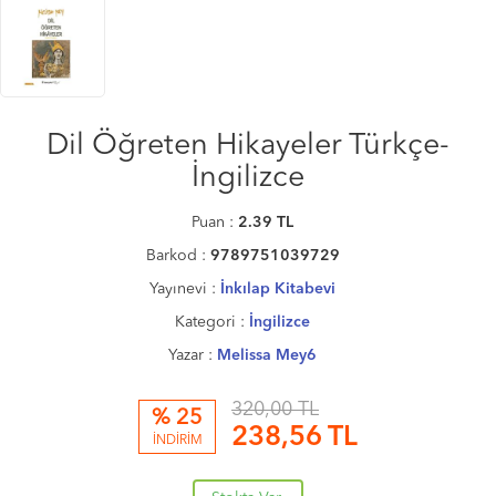
Dil Öğreten Hikayeler Türkçe-
İngilizce
Puan :
2.39
TL
Barkod :
9789751039729
Yayınevi :
İnkılap Kitabevi
Kategori :
İngilizce
Yazar :
Melissa Mey6
320,00 TL
% 25
238,56
TL
İNDİRİM