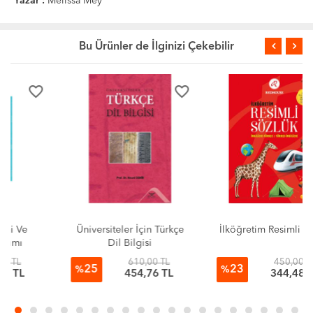
Yazar :
Melissa Mey
Bu Ürünler de İlginizi Çekebilir
favorite_border
favorite_border
Üniversiteler İçin Türkçe
İlköğretim Resimli Sözlük
Dil Bilgisi
610,00 TL
450,00 TL
25
23
%
%
454,76 TL
344,48 TL