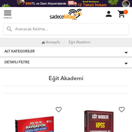
menu
person
shopping_cart
0
menü
search
Anasayfa
Eğit Akademi
ALT KATEGORILER
DETAYLI FILTRE
Eğit Akademi
favorite_border
favorite_border