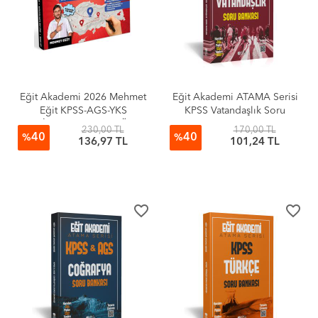
Eğit Akademi 2026 Mehmet
Eğit Akademi ATAMA Serisi
Eğit KPSS-AGS-YKS
KPSS Vatandaşlık Soru
NAVİGASYON Harita Ödev
Bankası
230,00 TL
170,00 TL
40
40
Kitabı
%
%
136,97 TL
101,24 TL
favorite_border
favorite_border