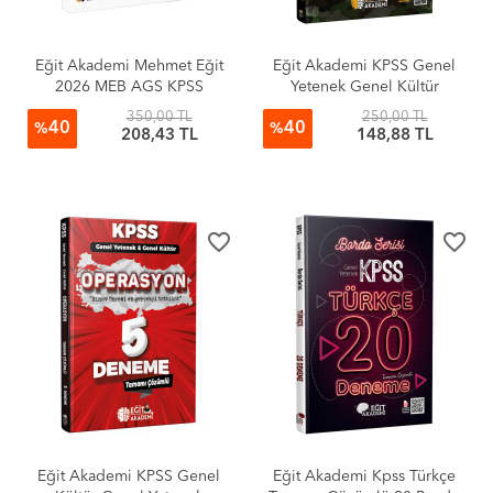
Eğit Akademi Mehmet Eğit
Eğit Akademi KPSS Genel
2026 MEB AGS KPSS
Yetenek Genel Kültür
Haritalarla Atak Coğrafya
Tatbikat Tamamı Çözümlü 5
350,00 TL
250,00 TL
40
40
Soru Bankası
Modüler Deneme
%
%
208,43 TL
148,88 TL
favorite_border
favorite_border
Eğit Akademi KPSS Genel
Eğit Akademi Kpss Türkçe