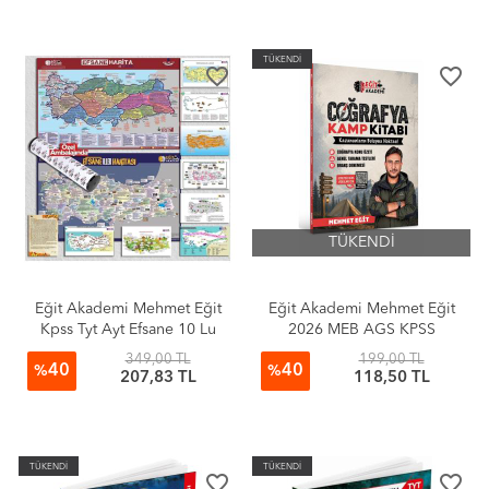
TÜKENDİ
favorite_border
favorite_border
TÜKENDİ
Eğit Akademi Mehmet Eğit
Eğit Akademi Mehmet Eğit
Kpss Tyt Ayt Efsane 10 Lu
2026 MEB AGS KPSS
Harita Seti
Coğrafya Kamp Kitabı
349,00 TL
199,00 TL
40
40
%
%
207,83 TL
118,50 TL
TÜKENDİ
TÜKENDİ
favorite_border
favorite_border