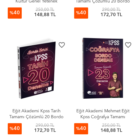
Kültür Genel Yetenek
Tamamı Çözümlü 20 Bordo
Operasyon 5 Deneme
Deneme Sınavı
250,00 TL
290,00 TL
40
40
Video Çözümlü
%
%
148,88 TL
172,70 TL
favorite_border
favorite_border
Eğit Akademi Kpss Tarih
Eğit Akademi Mehmet Eğit
Tamamı Çözümlü 20 Bordo
Kpss Coğrafya Tamamı
Deneme Sınavı
Çözümlü 23 Bordo Deneme
290,00 TL
250,00 TL
40
40
Sınavı
%
%
172,70 TL
148,88 TL