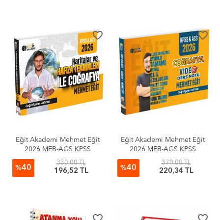
favorite_border
favorite_border
Eğit Akademi Mehmet Eğit
Eğit Akademi Mehmet Eğit
2026 MEB-AGS KPSS
2026 MEB-AGS KPSS
Haritalar ve Hafıza
Coğrafyanın Hafızası
330,00 TL
370,00 TL
40
40
Teknikleriyle Coğrafya
Coğrafya Video Ders Notları
%
%
196,52 TL
220,34 TL
favorite_border
favorite_border