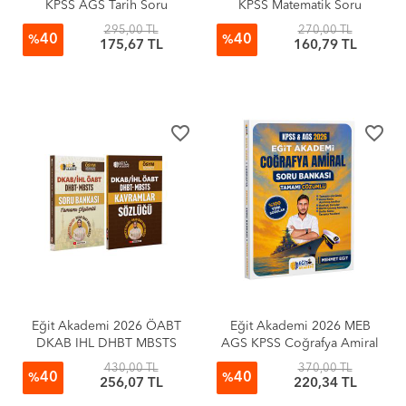
KPSS AGS Tarih Soru
KPSS Matematik Soru
Bankası
Bankası
295,00 TL
270,00 TL
40
40
%
%
175,67 TL
160,79 TL
favorite_border
favorite_border
Eğit Akademi 2026 ÖABT
Eğit Akademi 2026 MEB
DKAB IHL DHBT MBSTS
AGS KPSS Coğrafya Amiral
Soru Bankası ve Kavramlar
Soru Bankası Tamamı
430,00 TL
370,00 TL
40
40
Sözlüğü
Çözümlü
%
%
256,07 TL
220,34 TL