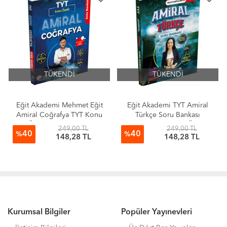
TÜKENDİ
TÜKENDİ
Eğit Akademi Mehmet Eğit
Eğit Akademi TYT Amiral
Amiral Coğrafya TYT Konu
Türkçe Soru Bankası
Özetli Soru Bankası
Türkçenin Amirali Öznur
249,00 TL
249,00 TL
40
40
Saat Yıldırım
%
%
148,28 TL
148,28 TL
Kurumsal Bilgiler
Popüler Yayınevleri