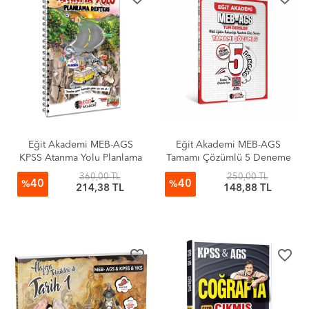
Eğit Akademi MEB-AGS
Eğit Akademi MEB-AGS
KPSS Atanma Yolu Planlama
Tamamı Çözümlü 5 Deneme
Defteri
360,00 TL
250,00 TL
40
40
%
%
214,38 TL
148,88 TL
favorite_border
favorite_border