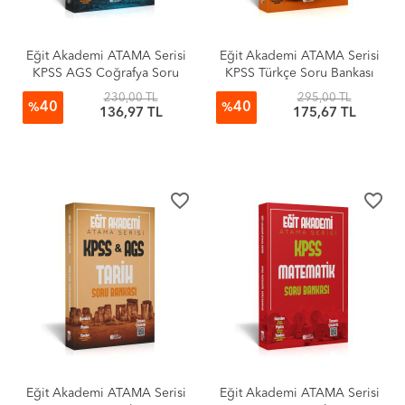
Eğit Akademi ATAMA Serisi
Eğit Akademi ATAMA Serisi
KPSS AGS Coğrafya Soru
KPSS Türkçe Soru Bankası
Bankası
230,00 TL
295,00 TL
40
40
%
%
136,97 TL
175,67 TL
favorite_border
favorite_border
Eğit Akademi ATAMA Serisi
Eğit Akademi ATAMA Serisi