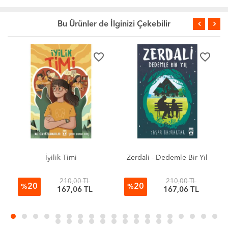
Bu Ürünler de İlginizi Çekebilir
favorite_border
favorite_border
İyilik Timi
Zerdali - Dedemle Bir Yıl
210,00 TL
210,00 TL
20
20
%
%
167,06 TL
167,06 TL