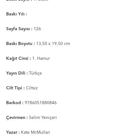
Baskı Yılı :
Sayfa Sayısı :
126
Baskı Boyutu :
13,50 x 19,50 cm
Kağıt Cinsi :
1. Hamur
Yayın Dili :
Türkçe
Cilt Tipi :
Ciltsiz
Barkod :
9786051880846
Çevirmen :
Selim Yeniçeri
Yazar :
Kate McMullan