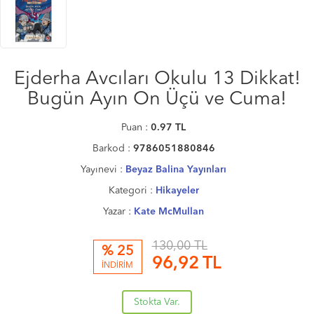
Ejderha Avcıları Okulu 13 Dikkat!
Bugün Ayın On Üçü ve Cuma!
Puan :
0.97
TL
Barkod :
9786051880846
Yayınevi :
Beyaz Balina Yayınları
Kategori :
Hikayeler
Yazar :
Kate McMullan
130,00 TL
% 25
96,92
TL
İNDİRİM
Stokta Var.