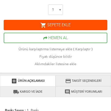
shopping_cart
SEPETE EKLE
HEMEN AL
Ürünü karşılaştırma listemeye ekle
(
Karşılaştır
)
Fiyatı düşünce bildir
Aklımdakiler listesine ekle
receipt
credit_card
ÜRÜN AÇIKLAMASI
TAKSİT SEÇENEKLERİ
local_shipping
comment
KARGO VE İADE
MÜŞTERİ YORUMLARI
Baskı Sayısı :
1. Baskı