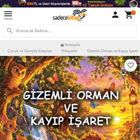
menu
person
shopping_cart
0
menü
search
Anasayfa
Çocuk ve Gençlik Kitapları
Hikayeler
Gizemli Orman ve Kayıp İşaret
favorite_border