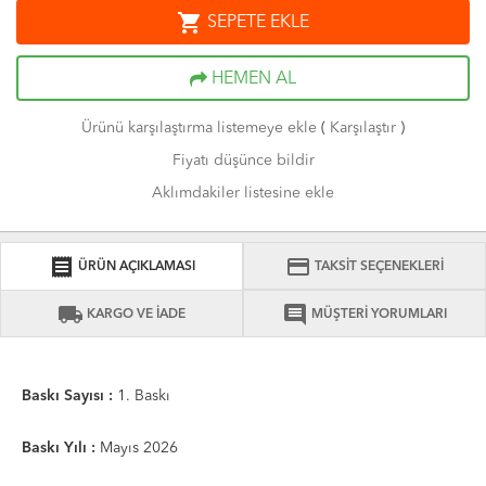
shopping_cart
SEPETE EKLE
HEMEN AL
Ürünü karşılaştırma listemeye ekle
(
Karşılaştır
)
Fiyatı düşünce bildir
Aklımdakiler listesine ekle
receipt
credit_card
ÜRÜN AÇIKLAMASI
TAKSİT SEÇENEKLERİ
local_shipping
comment
KARGO VE İADE
MÜŞTERİ YORUMLARI
Baskı Sayısı :
1. Baskı
Baskı Yılı :
Mayıs 2026