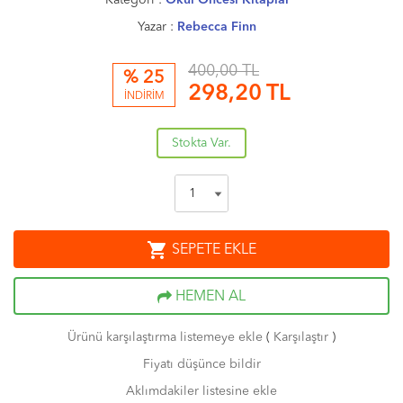
Kategori :
Okul Öncesi Kitaplar
Yazar :
Rebecca Finn
400,00 TL
% 25
298,20
TL
İNDİRİM
Stokta Var.
shopping_cart
SEPETE EKLE
HEMEN AL
Ürünü karşılaştırma listemeye ekle
(
Karşılaştır
)
Fiyatı düşünce bildir
Aklımdakiler listesine ekle