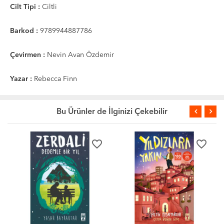
Cilt Tipi :
Ciltli
Barkod :
9789944887786
Çevirmen :
Nevin Avan Özdemir
Yazar :
Rebecca Finn
Bu Ürünler de İlginizi Çekebilir
favorite_border
favorite_border