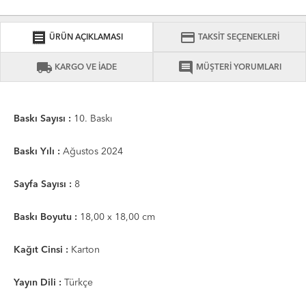
receipt
credit_card
ÜRÜN AÇIKLAMASI
TAKSİT SEÇENEKLERİ
local_shipping
comment
KARGO VE İADE
MÜŞTERİ YORUMLARI
Baskı Sayısı :
10. Baskı
Baskı Yılı :
Ağustos 2024
Sayfa Sayısı :
8
Baskı Boyutu :
18,00 x 18,00 cm
Kağıt Cinsi :
Karton
Yayın Dili :
Türkçe