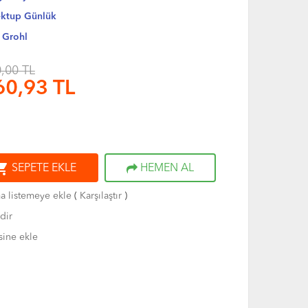
ktup Günlük
 Grohl
,00 TL
60,93
TL
ng_cart
SEPETE EKLE
HEMEN AL
ma listemeye ekle
(
Karşılaştır
)
dir
sine ekle