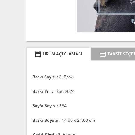
receipt
credit_card
ÜRÜN AÇIKLAMASI
TAKSİT SEÇE
Baskı Sayısı :
2. Baskı
Baskı Yılı :
Ekim 2024
Sayfa Sayısı :
384
Baskı Boyutu :
14,00 x 21,00 cm
Kağıt Cinsi :
2. Hamur