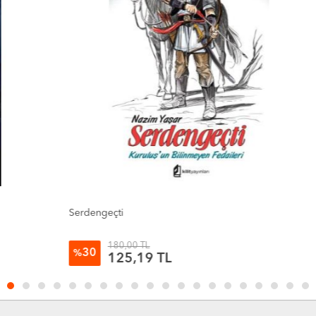
Serdengeçti
K
180,00 TL
30
%
125,19 TL