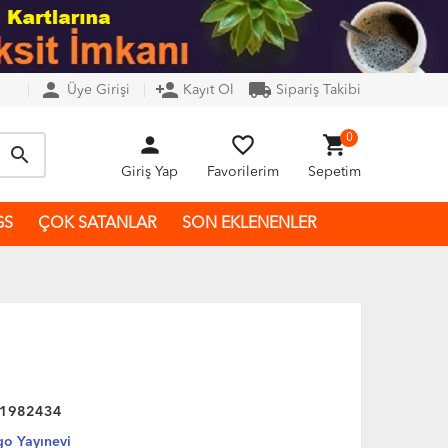
person
person_add
local_shipping
Üye Girişi
Kayıt Ol
Sipariş Takibi
person
favorite_border
shopping_cart
0
search
Giriş Yap
Favorilerim
Sepetim
GS
ÇOK SATANLAR
SON EKLENENLER
1982434
o Yayınevi