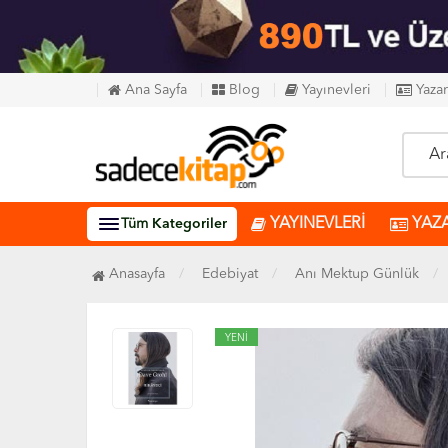
Ana Sayfa
Blog
Yayınevleri
Yazar
YAYINEVLERİ
YAZ
Tüm
Kategoriler
Anasayfa
Edebiyat
Anı Mektup Günlük
YENİ