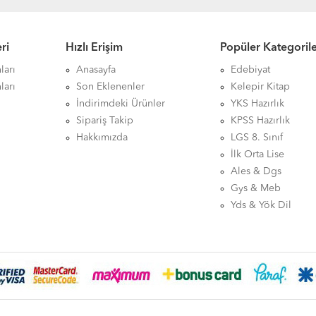
ri
Hızlı Erişim
Popüler Kategoril
ları
Anasayfa
Edebiyat
ları
Son Eklenenler
Kelepir Kitap
İndirimdeki Ürünler
YKS Hazırlık
Sipariş Takip
KPSS Hazırlık
Hakkımızda
LGS 8. Sınıf
İlk Orta Lise
Ales & Dgs
Gys & Meb
Yds & Yök Dil