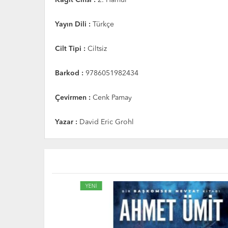
Yayın Dili :
Türkçe
Cilt Tipi :
Ciltsiz
Barkod :
9786051982434
Çevirmen :
Cenk Pamay
Yazar :
David Eric Grohl
YENİ