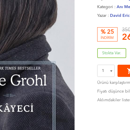
Kategori :
Anı Me
Yazar :
David Eric
350
% 25
2
İNDİRİM
Stokta Var.
shoppi
Ürünü karşılaştır
Fiyatı düşünce bil
Aklımdakiler liste