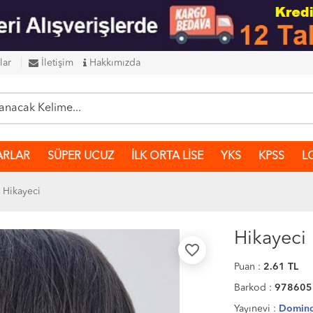
lar
İletişim
Hakkımızda
ARLAR
SÜPER UCUZ
İLK ORTA LİSE
YKS
KPSS
L
Hikayeci
Hikayeci
favorite_border
Puan :
2.61
TL
Barkod :
978605
Yayınevi :
Doming