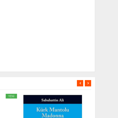
Nİ
YENİ