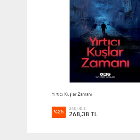
Yırtıcı Kuşlar Zamanı
360,00 TL
25
%
268,38 TL