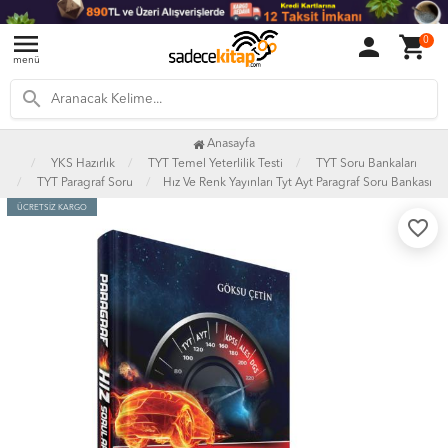
menu
person
shopping_cart
0
menü
search
Anasayfa
YKS Hazırlık
TYT Temel Yeterlilik Testi
TYT Soru Bankaları
TYT Paragraf Soru
Hız Ve Renk Yayınları Tyt Ayt Paragraf Soru Bankası
ÜCRETSİZ KARGO
favorite_border