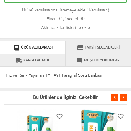
Ürünü karşılaştırma listemeye ekle
(
Karşılaştır
)
Fiyatı düşünce bildir
Aklımdakiler listesine ekle
receipt
credit_card
ÜRÜN AÇIKLAMASI
TAKSİT SEÇENEKLERİ
local_shipping
comment
KARGO VE İADE
MÜŞTERİ YORUMLARI
Hız ve Renk Yayınları TYT AYT Paragraf Soru Bankası
Bu Ürünler de İlginizi Çekebilir
favorite_border
favorite_border