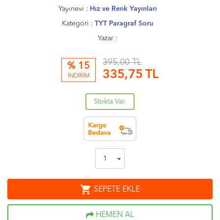
Yayınevi :
Hız ve Renk Yayınları
Kategori :
TYT Paragraf Soru
Yazar :
395,00 TL
% 15
335,75
TL
İNDİRİM
Stokta Var.
shopping_cart
SEPETE EKLE
HEMEN AL