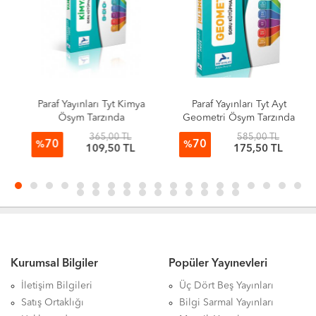
Paraf Yayınları Tyt Kimya
Paraf Yayınları Tyt Ayt
Ösym Tarzında
Geometri Ösym Tarzında
Hazırlanmış Soru
Hazırlanmış Soru
365,00 TL
585,00 TL
70
70
Kütüphanesi
Kütüphanesi
%
%
109,50 TL
175,50 TL
Kurumsal Bilgiler
Popüler Yayınevleri
İletişim Bilgileri
Üç Dört Beş Yayınları
Satış Ortaklığı
Bilgi Sarmal Yayınları