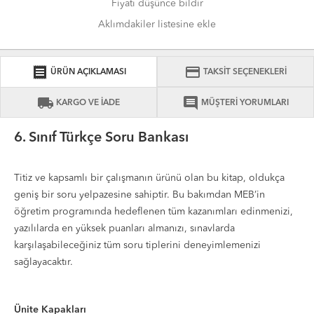
Fiyatı düşünce bildir
Aklımdakiler listesine ekle
receipt
credit_card
ÜRÜN AÇIKLAMASI
TAKSİT SEÇENEKLERİ
local_shipping
comment
KARGO VE İADE
MÜŞTERİ YORUMLARI
6. Sınıf Türkçe Soru Bankası
Titiz ve kapsamlı bir çalışmanın ürünü olan bu kitap, oldukça
geniş bir soru yelpazesine sahiptir. Bu bakımdan MEB’in
öğretim programında hedeflenen tüm kazanımları edinmenizi,
yazılılarda en yüksek puanları almanızı, sınavlarda
karşılaşabileceğiniz tüm soru tiplerini deneyimlemenizi
sağlayacaktır.
Ünite Kapakları