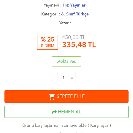
Yayınevi :
Hız Yayınları
Kategori :
6. Sınıf Türkçe
Yazar :
450,00 TL
% 25
335,48
TL
İNDİRİM
Stokta Var.
shopping_cart
SEPETE EKLE
HEMEN AL
Ürünü karşılaştırma listemeye ekle
(
Karşılaştır
)