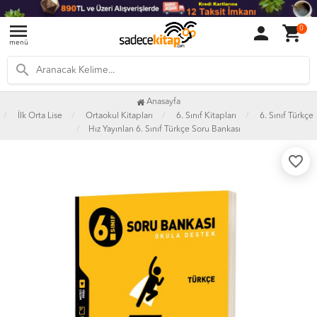
menu
person
shopping_cart
0
menü
search
Anasayfa
İlk Orta Lise
Ortaokul Kitapları
6. Sınıf Kitapları
6. Sınıf Türkçe
Hız Yayınları 6. Sınıf Türkçe Soru Bankası
favorite_border