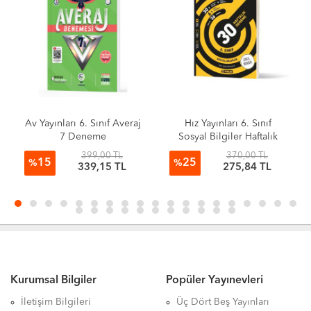
Av Yayınları 6. Sınıf Averaj
Hız Yayınları 6. Sınıf
7 Deneme
Sosyal Bilgiler Haftalık
Deneme
399,00 TL
370,00 TL
15
25
%
%
339,15 TL
275,84 TL
Kurumsal Bilgiler
Popüler Yayınevleri
İletişim Bilgileri
Üç Dört Beş Yayınları