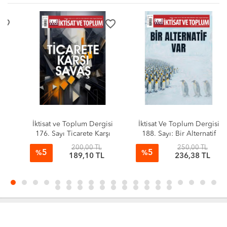
favorite_border
favorite_border
İktisat ve Toplum Dergisi
İktisat Ve Toplum Dergisi
176. Sayı Ticarete Karşı
188. Sayı: Bir Alternatif
Savaş
Var
200,00 TL
250,00 TL
5
5
%
%
189,10 TL
236,38 TL