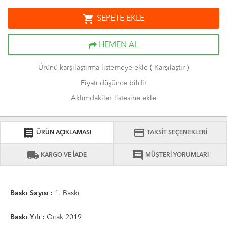
shopping_cart
SEPETE EKLE
HEMEN AL
Ürünü karşılaştırma listemeye ekle
(
Karşılaştır
)
Fiyatı düşünce bildir
Aklımdakiler listesine ekle
receipt
credit_card
ÜRÜN AÇIKLAMASI
TAKSİT SEÇENEKLERİ
local_shipping
comment
KARGO VE İADE
MÜŞTERİ YORUMLARI
Baskı Sayısı :
1. Baskı
Baskı Yılı :
Ocak 2019