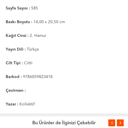
Sayfa Sayısı :
585
Baskı Boyutu :
14,00 x 20,50 cm
Kağıt Cinsi :
2. Hamur
Yayın Dili :
Türkçe
Cilt Tipi :
Ciltli
Barkod :
9786059823418
Çevirmen :
Yazar :
Kollektif
Bu Ürünler de İlginizi Çekebilir