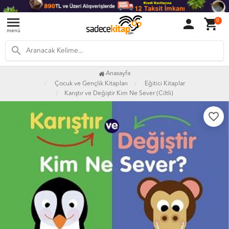
menu
person
shopping_cart
0
menü
search
Anasayfa
Çocuk ve Gençlik Kitapları
Eğitici Kitaplar
Karıştır ve Değiştir Kim Ne Sever (Ciltli)
favorite_border