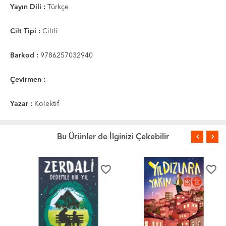
Yayın Dili :
Türkçe
Cilt Tipi :
Ciltli
Barkod :
9786257032940
Çevirmen :
Yazar :
Kolektif
Bu Ürünler de İlginizi Çekebilir
favorite_border
favorite_border