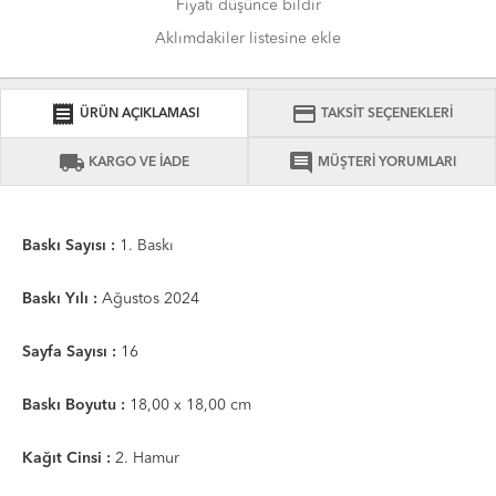
Fiyatı düşünce bildir
Aklımdakiler listesine ekle
receipt
credit_card
ÜRÜN AÇIKLAMASI
TAKSİT SEÇENEKLERİ
local_shipping
comment
KARGO VE İADE
MÜŞTERİ YORUMLARI
Baskı Sayısı :
1. Baskı
Baskı Yılı :
Ağustos 2024
Sayfa Sayısı :
16
Baskı Boyutu :
18,00 x 18,00 cm
Kağıt Cinsi :
2. Hamur