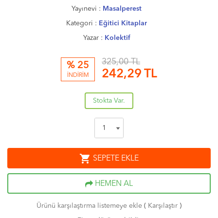
Yayınevi :
Masalperest
Kategori :
Eğitici Kitaplar
Yazar :
Kolektif
325,00 TL
% 25
242,29
TL
İNDİRİM
Stokta Var.
shopping_cart
SEPETE EKLE
HEMEN AL
Ürünü karşılaştırma listemeye ekle
(
Karşılaştır
)