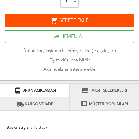
shopping_cart
SEPETE EKLE
HEMEN AL
Ürünü karşılaştırma listemeye ekle
(
Karşılaştır
)
Fiyatı düşünce bildir
Aklımdakiler listesine ekle
receipt
credit_card
ÜRÜN AÇIKLAMASI
TAKSİT SEÇENEKLERİ
local_shipping
comment
KARGO VE İADE
MÜŞTERİ YORUMLARI
Baskı Sayısı :
7. Baskı