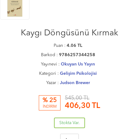
Kaygı Döngüsünü Kırmak
Puan :
4.06
TL
Barkod :
9786257344258
Yayınevi :
Okuyan Us Yayın
Kategori :
Gelişim Psikolojisi
Yazar :
Judson Brewer
545,00 TL
% 25
406,30
TL
İNDİRİM
Stokta Var.