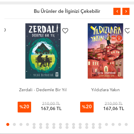
Bu Ürünler de İlginizi Çekebilir
favorite_border
favorite_border
Zerdali - Dedemle Bir Yıl
Yıldızlara Yakın
210,00 TL
210,00 TL
20
20
%
%
167,06 TL
167,06 TL