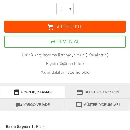
shopping_cart
SEPETE EKLE
HEMEN AL
Ürünü karşılaştırma listemeye ekle
(
Karşılaştır
)
Fiyatı düşünce bildir
Aklımdakiler listesine ekle
receipt
credit_card
ÜRÜN AÇIKLAMASI
TAKSİT SEÇENEKLERİ
local_shipping
comment
KARGO VE İADE
MÜŞTERİ YORUMLARI
Baskı Sayısı :
1. Baskı