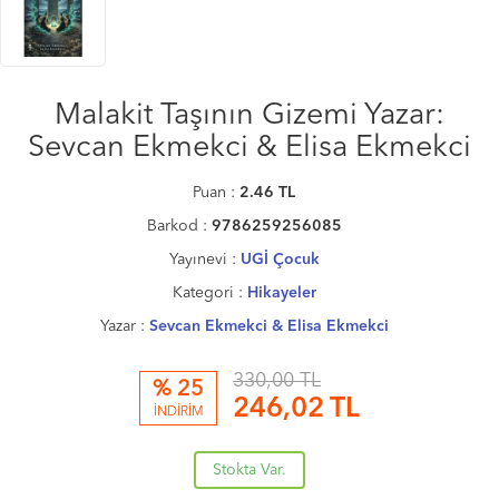
Malakit Taşının Gizemi Yazar:
Sevcan Ekmekci & Elisa Ekmekci
Puan :
2.46
TL
Barkod :
9786259256085
Yayınevi :
UGİ Çocuk
Kategori :
Hikayeler
Yazar :
Sevcan Ekmekci & Elisa Ekmekci
330,00 TL
% 25
246,02
TL
İNDİRİM
Stokta Var.