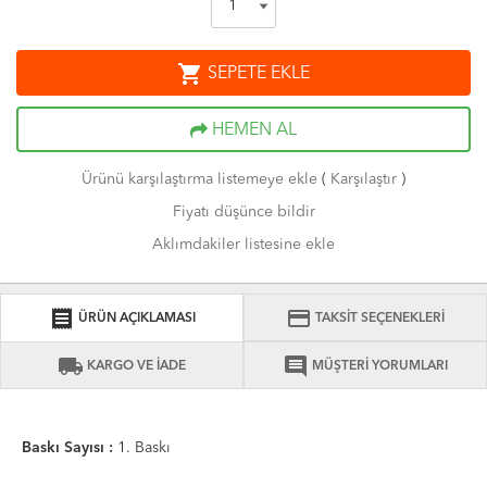
shopping_cart
SEPETE EKLE
HEMEN AL
Ürünü karşılaştırma listemeye ekle
(
Karşılaştır
)
Fiyatı düşünce bildir
Aklımdakiler listesine ekle
receipt
credit_card
ÜRÜN AÇIKLAMASI
TAKSİT SEÇENEKLERİ
local_shipping
comment
KARGO VE İADE
MÜŞTERİ YORUMLARI
Baskı Sayısı :
1. Baskı