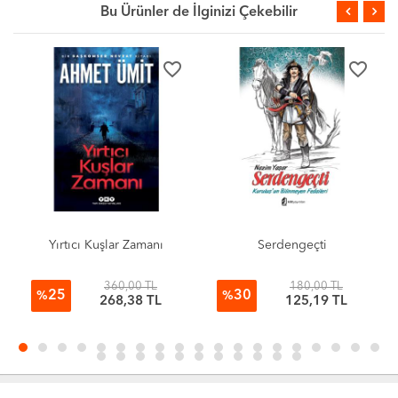
Bu Ürünler de İlginizi Çekebilir
favorite_border
favorite_border
Yırtıcı Kuşlar Zamanı
Serdengeçti
360,00 TL
180,00 TL
25
30
%
%
268,38 TL
125,19 TL