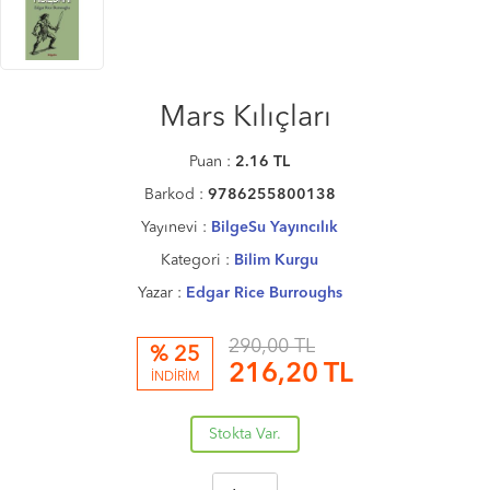
Mars Kılıçları
Puan :
2.16
TL
Barkod :
9786255800138
Yayınevi :
BilgeSu Yayıncılık
Kategori :
Bilim Kurgu
Yazar :
Edgar Rice Burroughs
290,00 TL
% 25
216,20
TL
İNDİRİM
Stokta Var.