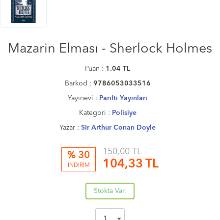
Mazarin Elması - Sherlock Holmes
Puan :
1.04
TL
Barkod :
9786053033516
Yayınevi :
Parıltı Yayınları
Kategori :
Polisiye
Yazar :
Sir Arthur Conan Doyle
150,00 TL
% 30
104,33
TL
İNDİRİM
Stokta Var.