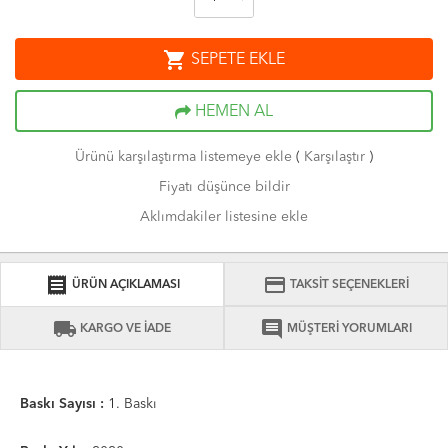
shopping_cart
SEPETE EKLE
HEMEN AL
Ürünü karşılaştırma listemeye ekle
(
Karşılaştır
)
Fiyatı düşünce bildir
Aklımdakiler listesine ekle
receipt
credit_card
ÜRÜN AÇIKLAMASI
TAKSİT SEÇENEKLERİ
local_shipping
comment
KARGO VE İADE
MÜŞTERİ YORUMLARI
Baskı Sayısı :
1. Baskı