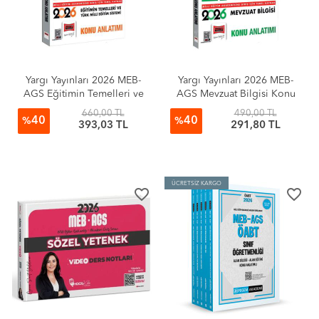
Yargı Yayınları 2026 MEB-
Yargı Yayınları 2026 MEB-
AGS Eğitimin Temelleri ve
AGS Mevzuat Bilgisi Konu
Türk Milli Eğitim Sistemi
Anlatımı (Tufan Genç)
660,00 TL
490,00 TL
40
40
Konu Anlatımı
%
%
393,03 TL
291,80 TL
ÜCRETSİZ KARGO
favorite_border
favorite_border