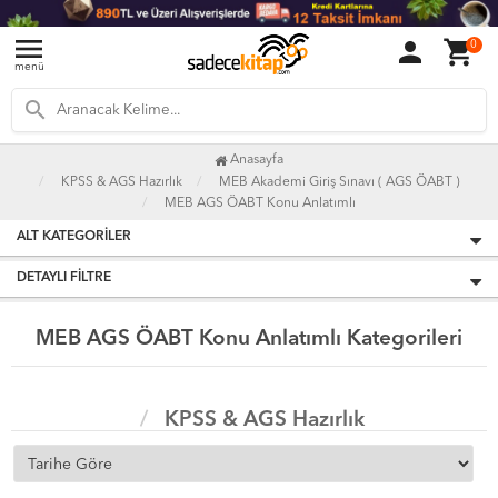
menu
person
shopping_cart
0
menü
search
Anasayfa
KPSS & AGS Hazırlık
MEB Akademi Giriş Sınavı ( AGS ÖABT )
MEB AGS ÖABT Konu Anlatımlı
ALT KATEGORILER
DETAYLI FILTRE
MEB AGS ÖABT Konu Anlatımlı Kategorileri
KPSS & AGS Hazırlık