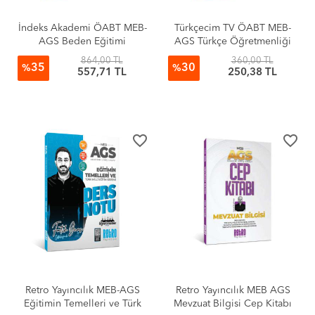
İndeks Akademi ÖABT MEB-
Türkçecim TV ÖABT MEB-
AGS Beden Eğitimi
AGS Türkçe Öğretmenliği
Şampiyon Konu Anlatımı -
Yeni Türk Edebiyatı, Eski
864,00 TL
360,00 TL
35
30
Murat Aydın
Türk Edebiyatı Konu
%
%
557,71 TL
250,38 TL
Anlatımı - Serdar Aygün,
Taner Gök
favorite_border
favorite_border
Retro Yayıncılık MEB-AGS
Retro Yayıncılık MEB AGS
Eğitimin Temelleri ve Türk
Mevzuat Bilgisi Cep Kitabı