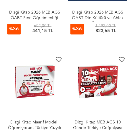
Dizgi Kitap 2026 MEB AGS
Dizgi Kitap 2026 MEB AGS
ÖABT Sınıf Öğretmenliği
ÖABT Din Kültürü ve Ahlak
Alan Eğitimi Video Ders
Bilgisi Öğretmenliği
692,00 TL
1.292,00 TL
36
36
Notları Tolga Belli
Fasiküller Halinde Konu
%
%
441,15 TL
823,65 TL
Anlatım Seti Esra Işık Kulp
Zarif Muallime
favorite_border
favorite_border
Dizgi Kitap Maarif Modeli
Dizgi Kitap MEB AGS 10
Öğreniyorum Türkiye Yüzyılı
Günde Türkiye Coğrafyası