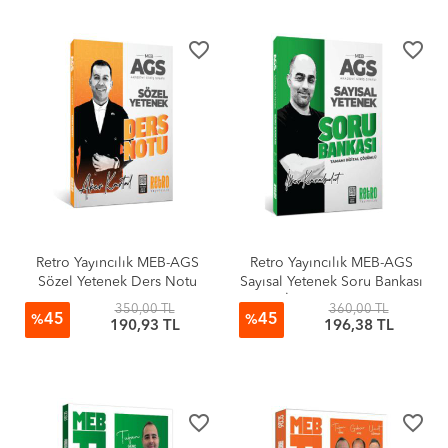
favorite_border
favorite_border
Retro Yayıncılık MEB-AGS
Retro Yayıncılık MEB-AGS
Sözel Yetenek Ders Notu
Sayısal Yetenek Soru Bankası
Aker Kartal
İlker Karabulut
350,00 TL
360,00 TL
45
45
%
%
190,93 TL
196,38 TL
favorite_border
favorite_border