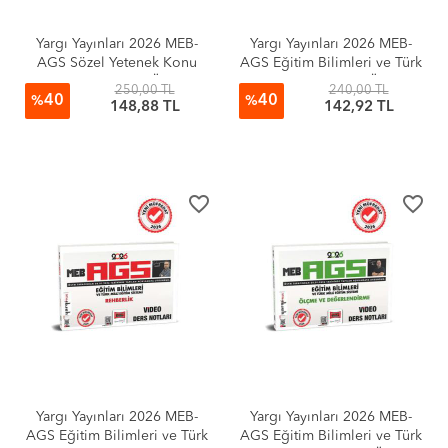
Yargı Yayınları 2026 MEB-
Yargı Yayınları 2026 MEB-
AGS Sözel Yetenek Konu
AGS Eğitim Bilimleri ve Türk
Anlatımı (Yelda Ünal)
Milli Eğitim Sistemi Öğretim
250,00 TL
240,00 TL
40
40
Yöntem ve Teknikleri Video
%
%
148,88 TL
142,92 TL
Ders Notları
favorite_border
favorite_border
Yargı Yayınları 2026 MEB-
Yargı Yayınları 2026 MEB-
AGS Eğitim Bilimleri ve Türk
AGS Eğitim Bilimleri ve Türk