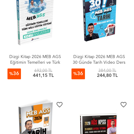
Dizgi Kitap 2026 MEB AGS
Dizgi Kitap 2026 MEB AGS
Eğitimin Temelleri ve Türk
30 Günde Tarih Video Ders
Milli Eğitim Sistemi Çıkmış
Notları Zeki Tuğa
692,00 TL
384,00 TL
36
36
Soru Analizli Konu Anlatımı
%
%
441,15 TL
244,80 TL
Özgür Hamal Ziya Sümer
favorite_border
favorite_border