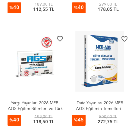
Milli Eğitim Sistemi
Milli Eğitim Sistemi Ölçme
189,00 TL
299,00 TL
40
40
Rehberlik Video Ders
ve Değerlendirme Video
%
%
112,55 TL
178,05 TL
Notları
Ders Notları
favorite_border
favorite_border
Yargı Yayınları 2026 MEB-
Data Yayınları 2026 MEB
AGS Eğitim Bilimleri ve Türk
AGS Eğitimin Temelleri -
Milli Eğitim Sistemi Program
Türk Milli Eğitim Sistemi
199,00 TL
500,00 TL
40
45
Okuryazarlığı Sınıf Yönetimi
Konu Anlatımlı
%
%
118,50 TL
272,75 TL
Video Ders Notları