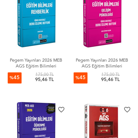
Pegem Yayınları 2026 MEB
Pegem Yayınları 2026 MEB
AGS Eğitim Bilimleri
AGS Eğitim Bilimleri
Rehberlik Video Destekli
Gelişim Psikolojisi Video
175,00 TL
175,00 TL
45
45
Ders İzleme Defteri
Destekli Ders İzleme Defteri
%
%
95,46 TL
95,46 TL
favorite_border
favorite_border