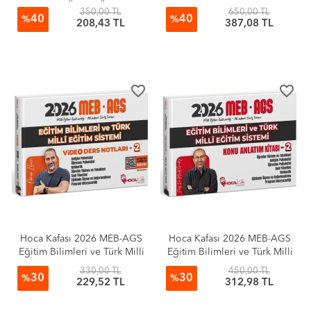
Kitap Özetin Özeti
Kitap Konu Anlatımlı
350,00 TL
650,00 TL
40
40
%
%
208,43 TL
387,08 TL
favorite_border
favorite_border
Hoca Kafası 2026 MEB-AGS
Hoca Kafası 2026 MEB-AGS
Eğitim Bilimleri ve Türk Milli
Eğitim Bilimleri ve Türk Milli
Eğitim Sistemi Video Ders
Eğitim Sistemi Konu Anlatım
330,00 TL
450,00 TL
30
30
Notları-2 - Ömer Ekici
Kitabı-2 - Mevlüt Gündüz
%
%
229,52 TL
312,98 TL