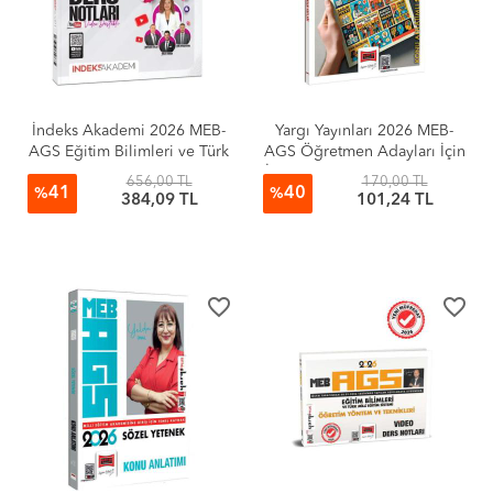
İndeks Akademi 2026 MEB-
Yargı Yayınları 2026 MEB-
AGS Eğitim Bilimleri ve Türk
AGS Öğretmen Adayları İçin
Milli Eğitim Sistemi Video
İnsan Hakları Konu Anlatımlı
656,00 TL
170,00 TL
41
40
Ders Notları - Zeynep
Soru Bankası
%
%
384,09 TL
101,24 TL
Salman İçli
favorite_border
favorite_border