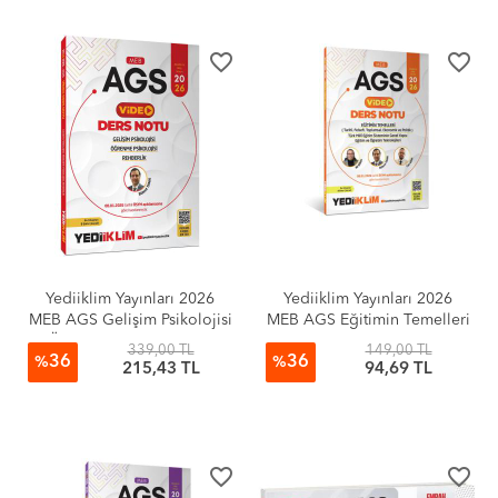
favorite_border
favorite_border
Yediiklim Yayınları 2026
Yediiklim Yayınları 2026
MEB AGS Gelişim Psikolojisi
MEB AGS Eğitimin Temelleri
Öğrenme Psikolojisi ve
ve Temel Kavramlar Türk
339,00 TL
149,00 TL
36
36
Rehberlik Video Anlatımlı
Milli Eğitim Sisteminin
%
%
215,43 TL
94,69 TL
Ders Notu
Genel Yapısı Eğitim ve
Öğretim Teknolojileri
favorite_border
favorite_border