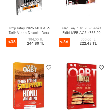
Dizgi Kitap 2026 MEB AGS
Yargı Yayınları 2026 Anka
Tarih Video Destekli Ders
Ekibi MEB-AGS KPSS 20
Notları Selami Yalçın
Derste Sayısal Yetenek
384,00 TL
350,00 TL
36
36
Genel Tekrar Video Ders
%
%
244,80 TL
222,43 TL
Notları
favorite_border
favorite_border