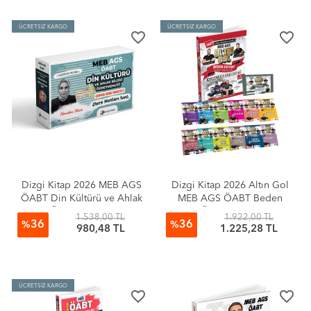
ÜCRETSİZ KARGO
ÜCRETSİZ KARGO
favorite_border
favorite_border
Dizgi Kitap 2026 MEB AGS
Dizgi Kitap 2026 Altın Gol
ÖABT Din Kültürü ve Ahlak
MEB AGS ÖABT Beden
Bilgisi Öğretmenliği Çıkmış
Eğitimi Öğretmenliği Çıkmış
1.538,00 TL
1.922,00 TL
36
36
Soru Analizli Konu Anlatım
Soru Analizli Konu Anlatım
%
%
980,48 TL
1.225,28 TL
Seti 17 Fasikül Handan Bulut
Seti
ÜCRETSİZ KARGO
favorite_border
favorite_border