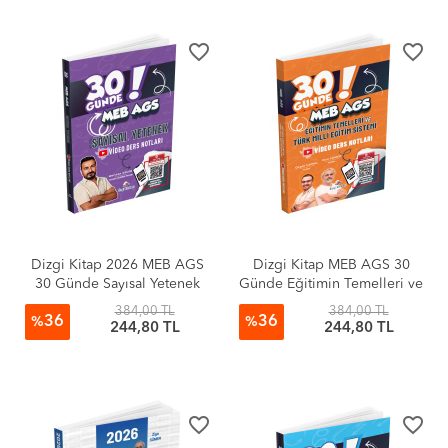
favorite_border
favorite_border
Dizgi Kitap 2026 MEB AGS
Dizgi Kitap MEB AGS 30
30 Günde Sayısal Yetenek
Günde Eğitimin Temelleri ve
Video Ders Notları Mertcan
Türk Milli Eğitim Sistemi
384,00 TL
384,00 TL
36
36
Güler
Video Ders Notları Ziya
%
%
244,80 TL
244,80 TL
Sümer Özgür Hamal
favorite_border
favorite_border