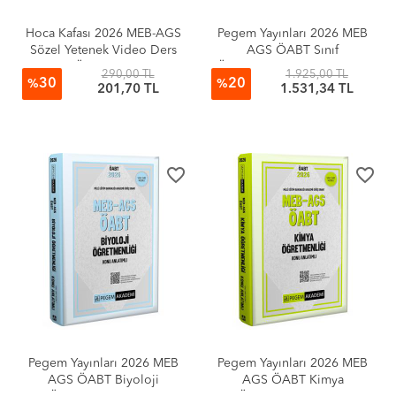
Hoca Kafası 2026 MEB-AGS
Pegem Yayınları 2026 MEB
Sözel Yetenek Video Ders
AGS ÖABT Sınıf
Notları - Öznur Saat Yıldırım
Öğretmenliği Alan Bilgisi -
290,00 TL
1.925,00 TL
30
20
Alan Eğitimi Konu Anlatımlı
%
%
201,70 TL
1.531,34 TL
Set (5 Kitap)
favorite_border
favorite_border
Pegem Yayınları 2026 MEB
Pegem Yayınları 2026 MEB
AGS ÖABT Biyoloji
AGS ÖABT Kimya