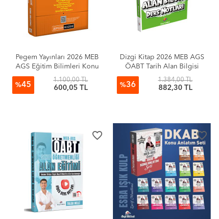
Pegem Yayınları 2026 MEB
Dizgi Kitap 2026 MEB AGS
AGS Eğitim Bilimleri Konu
ÖABT Tarih Alan Bilgisi
Anlatımlı
Ders Notları Selami Yalçın
1.100,00 TL
1.384,00 TL
45
36
%
%
600,05 TL
882,30 TL
favorite_border
favorite_border