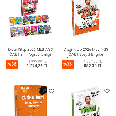
Dizgi Kitap 2026 MEB AGS
Dizgi Kitap 2026 MEB AGS
ÖABT Sınıf Öğretmenliği
ÖABT Sosyal Bilgiler
Maarif Modele Uygun
Öğretmenliği Tarih Ders
1.999,00 TL
1.384,00 TL
36
36
Fasiküller Halinde Ders
Notları Selami Yalçın
%
%
1.274,36 TL
882,30 TL
Notları Seti Hüseyin
Küçüksubaşı
favorite_border
favorite_border