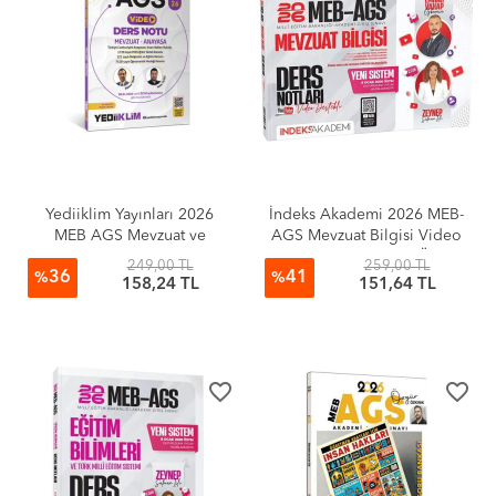
Yediiklim Yayınları 2026
İndeks Akademi 2026 MEB-
MEB AGS Mevzuat ve
AGS Mevzuat Bilgisi Video
Anayasa Video Anlatımlı
Ders Notları 8 Ocak ÖSYM
249,00 TL
259,00 TL
36
41
Ders Notu
Duyurusuna Göre - Emrah
%
%
158,24 TL
151,64 TL
Vahap Özkaraca, Zeynep
Salman İçli
favorite_border
favorite_border