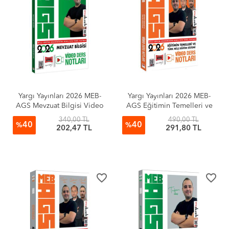
Yargı Yayınları 2026 MEB-
Yargı Yayınları 2026 MEB-
AGS Mevzuat Bilgisi Video
AGS Eğitimin Temelleri ve
Ders Notları (Tufan Genç)
Türk Milli Eğitim Sistemi
340,00 TL
490,00 TL
40
40
Video Ders Notları
%
%
202,47 TL
291,80 TL
favorite_border
favorite_border