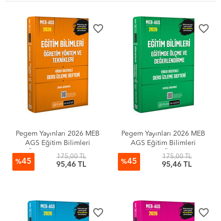
MEB Akademi Giriş Sınavı ( AGS ÖABT )
favorite_border
favorite_border
MEB AGS ÖABT Konu Anlatımlı
Pegem Yayınları 2026 MEB
Pegem Yayınları 2026 MEB
AGS Eğitim Bilimleri
AGS Eğitim Bilimleri
Öğretim Yöntem ve
Eğitimde Ölçme ve
175,00 TL
175,00 TL
45
45
Teknikleri Video Destekli
Değerlendirme Video
%
%
95,46 TL
95,46 TL
Ders İzleme Defteri
Destekli Ders İzleme Defteri
favorite_border
favorite_border