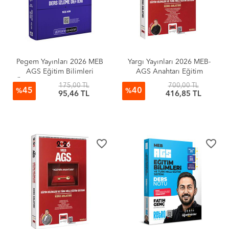
Pegem Yayınları 2026 MEB
Yargı Yayınları 2026 MEB-
AGS Eğitim Bilimleri
AGS Anahtarı Eğitim
Öğrenme Psikolojisi Video
Bilimleri ve Türk Milli Eğitim
175,00 TL
700,00 TL
45
40
Destekli Ders İzleme Defteri
Sistemi Konu Anlatımı
%
%
95,46 TL
416,85 TL
Modül 1
favorite_border
favorite_border