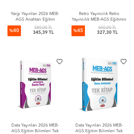
Yargı Yayınları 2026 MEB-
Retro Yayıncılık Retro
AGS Anahtarı Eğitim
Yayıncılık MEB-AGS Eğitimin
Bilimleri ve Türk Milli Eğitim
Temelleri ve Türk Milli
580,00 TL
600,00 TL
40
45
Sistemi Konu Anlatımı
Eğitim Sistemi 8 Ocak
%
%
345,39 TL
327,30 TL
Modül 2
Duyurusuna Göre Ders Notu
Fatih Genç
favorite_border
favorite_border
Data Yayınları 2026 MEB-
Data Yayınları 2026 MEB-
AGS Eğitim Bilimleri Tek
AGS Eğitim Bilimleri Tek