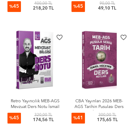
Milli Eğitim Sistemi Ders
400,00 TL
90,00 TL
45
45
Notu Fatih Genç
%
%
218,20 TL
49,10 TL
favorite_border
favorite_border
Retro Yayıncılık MEB-AGS
CBA Yayınları 2026 MEB-
Mevzuat Ders Notu İsmail
AGS Tarihin Pusulası Ders
Eryılmaz
Notları - İsmail Adıgüzel
320,00 TL
300,00 TL
45
41
%
%
174,56 TL
175,65 TL