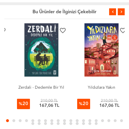
Bu Ürünler de İlginizi Çekebilir
favorite_border
favorite_border
Zerdali - Dedemle Bir Yıl
Yıldızlara Yakın
210,00 TL
210,00 TL
20
20
%
%
167,06 TL
167,06 TL