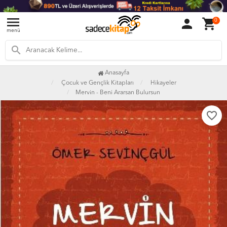
menu
person
shopping_cart
0
menü
search
Anasayfa
Çocuk ve Gençlik Kitapları
Hikayeler
Mervin - Beni Ararsan Bulursun
favorite_border