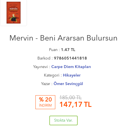
Mervin - Beni Ararsan Bulursun
Puan :
1.47
TL
Barkod :
9786051441818
Yayınevi :
Carpe Diem Kitapları
Kategori :
Hikayeler
Yazar :
Ömer Sevinçgül
185,00 TL
% 20
147,17
TL
İNDİRİM
Stokta Var.