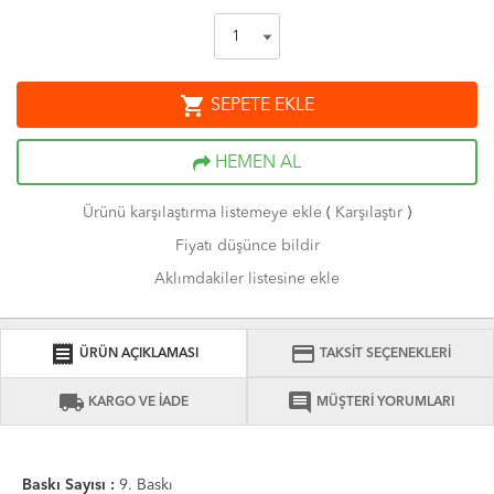
shopping_cart
SEPETE EKLE
HEMEN AL
Ürünü karşılaştırma listemeye ekle
(
Karşılaştır
)
Fiyatı düşünce bildir
Aklımdakiler listesine ekle
receipt
credit_card
ÜRÜN AÇIKLAMASI
TAKSİT SEÇENEKLERİ
local_shipping
comment
KARGO VE İADE
MÜŞTERİ YORUMLARI
Baskı Sayısı :
9. Baskı