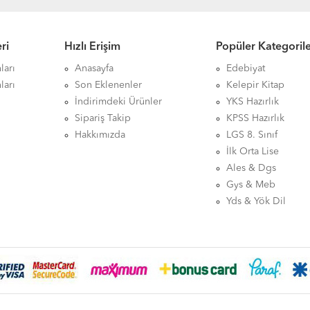
ri
Hızlı Erişim
Popüler Kategoril
ları
Anasayfa
Edebiyat
ları
Son Eklenenler
Kelepir Kitap
İndirimdeki Ürünler
YKS Hazırlık
Sipariş Takip
KPSS Hazırlık
Hakkımızda
LGS 8. Sınıf
İlk Orta Lise
Ales & Dgs
Gys & Meb
Yds & Yök Dil