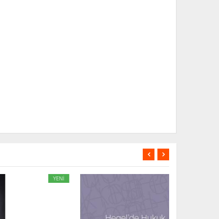
Nİ
YENİ