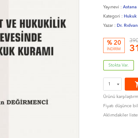
Yayınevi :
Astana 
Kategori :
Hukuk 
Yazar :
Dr. Rıdv
390
% 20
3
İNDİRİM
Stokta Var.
shoppi
Ürünü karşılaştır
Fiyatı düşünce bil
Aklımdakiler liste