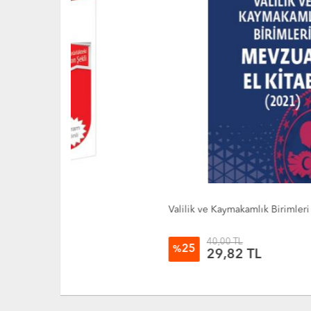
Valilik ve Kaymakamlık Birimleri Mevzuat El Kitabı
40,00 TL
25
%
29,82 TL