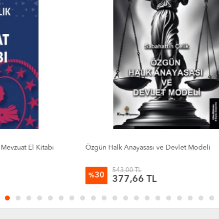
Özgün Halk Anayasası ve Devlet Modeli
He
543,00 TL
30
%
377,66 TL