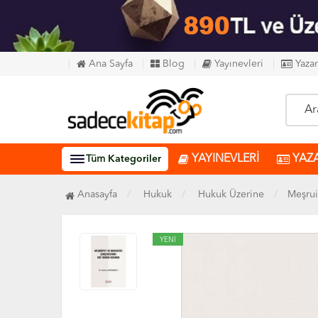
Ana Sayfa
Blog
Yayınevleri
Yazar
YAYINEVLERİ
YAZ
Tüm
Kategoriler
Anasayfa
Hukuk
Hukuk Üzerine
Meşrui
YENİ