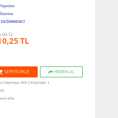
Yayınları
Üzerine
an DEĞİRMENCİ
,00 TL
10,25
TL
ng_cart
SEPETE EKLE
HEMEN AL
ma listemeye ekle
(
Karşılaştır
)
dir
sine ekle