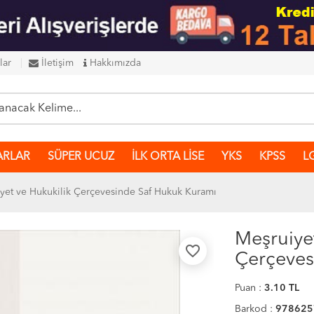
lar
İletişim
Hakkımızda
ARLAR
SÜPER UCUZ
İLK ORTA LİSE
YKS
KPSS
L
yet ve Hukukilik Çerçevesinde Saf Hukuk Kuramı
Meşruiye
favorite_border
Çerçeves
Puan :
3.10
TL
Barkod :
978625