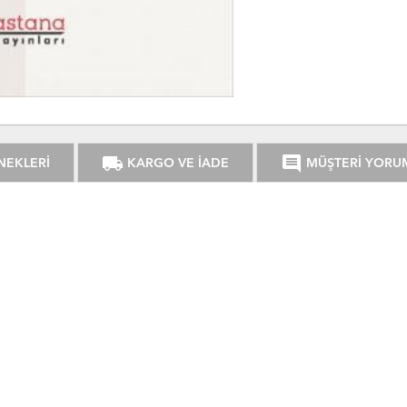
local_shipping
comment
NEKLERİ
KARGO VE İADE
MÜŞTERİ YORU