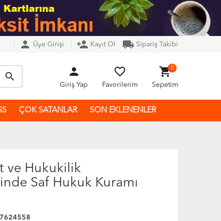
person
person_add
local_shipping
Üye Girişi
Kayıt Ol
Sipariş Takibi
person
favorite_border
shopping_cart
0
search
Giriş Yap
Favorilerim
Sepetim
GS
ÇOK SATANLAR
SON EKLENENLER
t ve Hukukilik
inde Saf Hukuk Kuramı
7624558