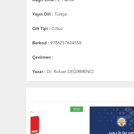
Yayın Dili :
Türkçe
Cilt Tipi :
Ciltsiz
Barkod :
9786257624558
Çevirmen :
Yazar :
Dr. Rıdvan DEĞİRMENCİ
YENİ