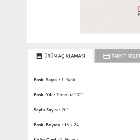
receipt
credit_card
ÜRÜN AÇIKLAMASI
TAKSİT SEÇE
Baskı Sayısı :
1. Baskı
Baskı Yılı :
Temmuz 2021
Sayfa Sayısı :
201
Baskı Boyutu :
16 x 24
Kağıt Cinsi :
2. Hamur