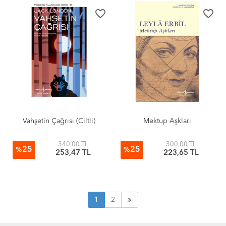
favorite_border
favorite_border
Vahşetin Çağrısı (Ciltli)
Mektup Aşkları
340,00 TL
300,00 TL
25
25
%
%
253,47 TL
223,65 TL
1
2