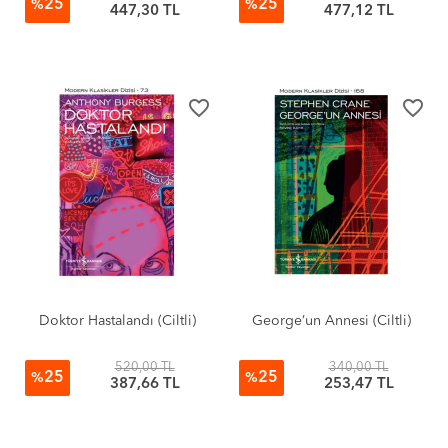
25
25
%
%
447,30 TL
477,12 TL
favorite_border
favorite_border
Doktor Hastalandı (Ciltli)
George’un Annesi (Ciltli)
520,00 TL
340,00 TL
25
25
%
%
387,66 TL
253,47 TL