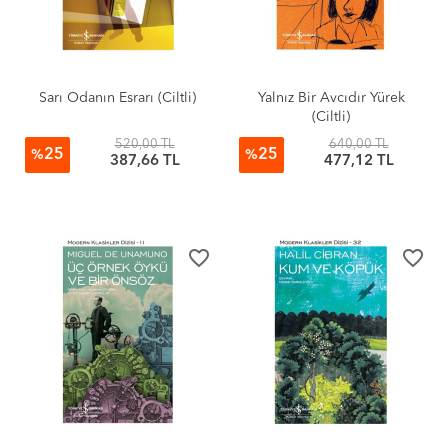
Sarı Odanın Esrarı (Ciltli)
Yalnız Bir Avcıdır Yürek
(Ciltli)
520,00 TL
640,00 TL
25
25
%
%
387,66 TL
477,12 TL
favorite_border
favorite_border