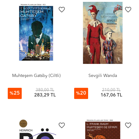
favorite_border
favorite_border
Muhteşem Gatsby (Ciltli)
Sevgili Wanda
380,00 TL
210,00 TL
25
20
%
%
283,29 TL
167,06 TL
favorite_border
favorite_border