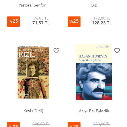
Pastoral Senfoni
Biz
96,00 TL
172,00 TL
25
25
%
%
71,57 TL
128,23 TL
favorite_border
favorite_border
Kızıl (Ciltli)
Acıyı Bal Eyledik
300,00 TL
210,00 TL