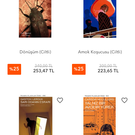
Dönüşüm (Ciltli)
Amok Koşucusu (Ciltli)
340,00 TL
300,00 TL
25
25
%
%
253,47 TL
223,65 TL
favorite_border
favorite_border