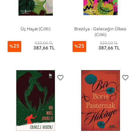
Üç Hayat (Ciltli)
Brezilya - Geleceğin Ülkesi
(Ciltli)
520,00 TL
520,00 TL
25
25
%
%
387,66 TL
387,66 TL
favorite_border
favorite_border