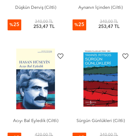
Düşkün Derviş (Ciltli)
Aynanın İçinden (Ciltli)
340,00 TL
340,00 TL
25
25
%
%
253,47 TL
253,47 TL
favorite_border
favorite_border
Acıyı Bal Eyledik (Ciltli)
Sürgün Günlükleri (Ciltli)
420,00 TL
340,00 TL