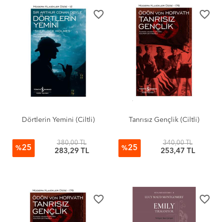
favorite_border
favorite_border
Dörtlerin Yemini (Ciltli)
Tanrısız Gençlik (Ciltli)
380,00 TL
340,00 TL
25
25
%
%
283,29 TL
253,47 TL
favorite_border
favorite_border