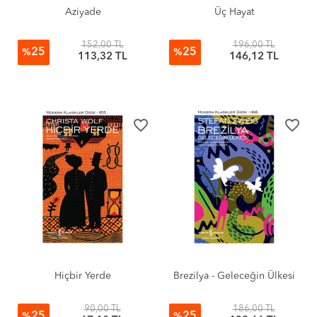
Aziyade
Üç Hayat
152,00 TL
196,00 TL
25
25
%
%
113,32 TL
146,12 TL
favorite_border
favorite_border
Hiçbir Yerde
Brezilya - Geleceğin Ülkesi
90,00 TL
186,00 TL
25
25
%
%