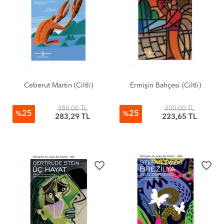
Ceberut Martin (Ciltli)
Ermişin Bahçesi (Ciltli)
380,00 TL
300,00 TL
25
25
%
%
283,29 TL
223,65 TL
favorite_border
favorite_border