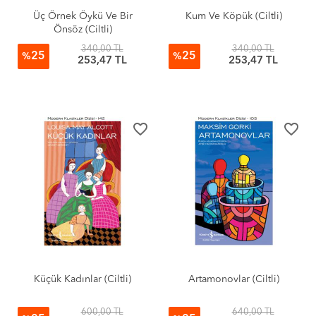
Üç Örnek Öykü Ve Bir
Kum Ve Köpük (Ciltli)
Önsöz (Ciltli)
340,00 TL
340,00 TL
25
25
%
%
253,47 TL
253,47 TL
favorite_border
favorite_border
Küçük Kadınlar (Ciltli)
Artamonovlar (Ciltli)
600,00 TL
640,00 TL