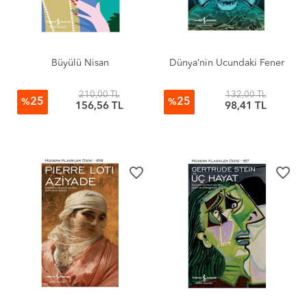
Büyülü Nisan
Dünya’nin Ucundaki Fener
210,00 TL
132,00 TL
25
25
%
%
156,56 TL
98,41 TL
favorite_border
favorite_border