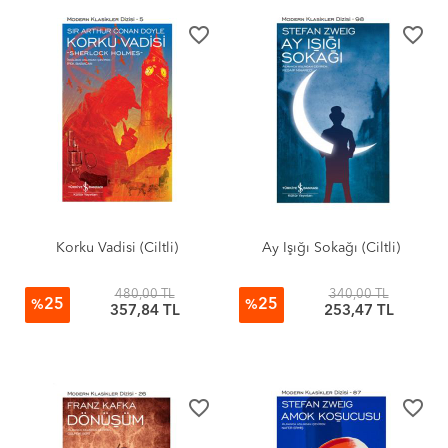
favorite_border
favorite_border
Korku Vadisi (Ciltli)
Ay Işığı Sokağı (Ciltli)
480,00 TL
340,00 TL
25
25
%
%
357,84 TL
253,47 TL
favorite_border
favorite_border