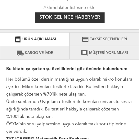
Aklımdakiler listesine ekle
STOK GELINCE HABER VER
receipt
credit_card
ÜRÜN AÇIKLAMASI
TAKSİT SEÇENEKLERİ
local_shipping
comment
KARGO VE İADE
MÜŞTERİ YORUMLARI
Bu kitabı çalışırken şu özelliklerini göz önünde bulundurun:
Her bölümü özel dersin mantığına uygun olarak mikro konulara
ayırdık. Mikro konuları Testlerle taradık. Bu testleri hakkıyla
çalışarak çözersen %70’lik nete ulaşırsın.
Ünite sonlarında Uygulama Testleri ile konuları üniversite sınavı
ağırlığında taradık. Bu testleri hakkıyla çalışarak çözersen
%100’lük nete ulaşırsın.
ÖSYM’nin soru yelpazesine uygun olarak farklı soru tiplerine
yer verdik.
TYT ICEBERG Matematik Soru Bankasını,