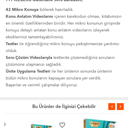
42 Mikro Konuya
bölerek hazırladık.
Konu Anlatım Videolarını
içeren karekodun olması, kitabımızın
en önemli özelliklerinden biridir. Her mikro konunun girişinde
konuyu detaylı anlatan konu anlatım videolarını izleyerek
eksiklerinizi tamamlayabilirsiniz.
Testler
ile öğrendiğiniz mikro konuyu pekiştirmenize yardımcı
olduk.
Soru Çözüm Videolarıyla
testlerde çözemediğiniz soruların
çözümüne ulaşmanızı sağladık.
Ünite Uygulama Testleri
ile her ünitenin sonunda ünitenin
bütün mikro konularını kapsayan sorulara yer verdik.
Başarılar ve verimli çalışmalar diliyoruz.
Bu Ürünler de İlginizi Çekebilir
favorite_border
favorite_border