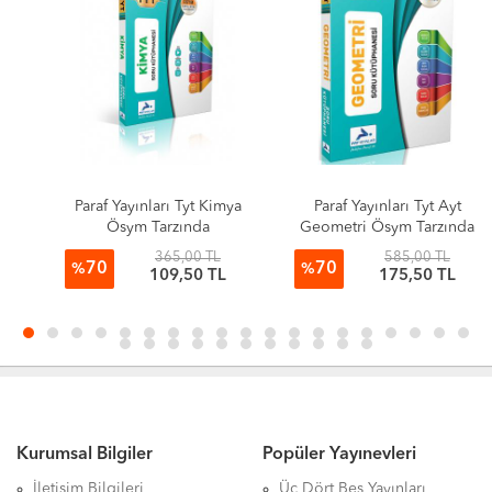
Paraf Yayınları Tyt Kimya
Paraf Yayınları Tyt Ayt
Ösym Tarzında
Geometri Ösym Tarzında
Hazırlanmış Soru
Hazırlanmış Soru
365,00 TL
585,00 TL
70
70
Kütüphanesi
Kütüphanesi
%
%
109,50 TL
175,50 TL
Kurumsal Bilgiler
Popüler Yayınevleri
İletişim Bilgileri
Üç Dört Beş Yayınları