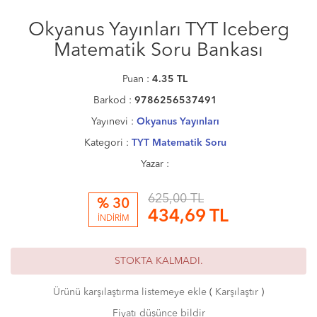
Okyanus Yayınları TYT Iceberg
Matematik Soru Bankası
Puan :
4.35
TL
Barkod :
9786256537491
Yayınevi :
Okyanus Yayınları
Kategori :
TYT Matematik Soru
Yazar :
625,00 TL
% 30
434,69
TL
İNDİRİM
STOKTA KALMADI.
Ürünü karşılaştırma listemeye ekle
(
Karşılaştır
)
Fiyatı düşünce bildir