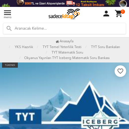
menu
person
shopping_cart
0
menü
search
Anasayfa
YKS Hazırlık
TYT Temel Yeterlilik Testi
TYT Soru Bankaları
TYT Matematik Soru
Okyanus Yayınları TYT Iceberg Matematik Soru Bankası
TÜKENDİ
favorite_border