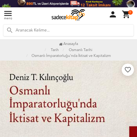
menu
person
shopping_cart
0
menü
search
Anasayfa
Tarih
Osmanlı Tarihi
Osmanlı İmparatorluğu’nda İktisat ve Kapitalizm
favorite_border