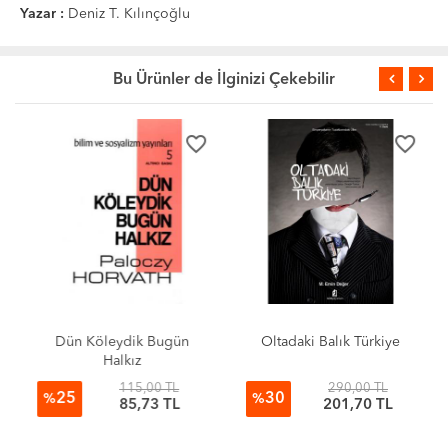
Yazar :
Deniz T. Kılınçoğlu
Bu Ürünler de İlginizi Çekebilir
favorite_border
favorite_border
Dün Köleydik Bugün
Oltadaki Balık Türkiye
Halkız
115,00 TL
290,00 TL
25
30
%
%
85,73 TL
201,70 TL