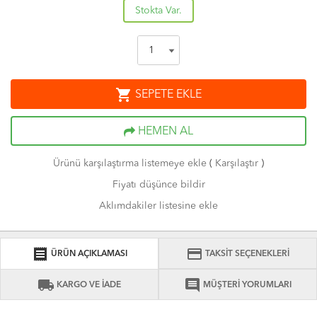
Stokta Var.
shopping_cart
SEPETE EKLE
HEMEN AL
Ürünü karşılaştırma listemeye ekle
(
Karşılaştır
)
Fiyatı düşünce bildir
Aklımdakiler listesine ekle
receipt
credit_card
ÜRÜN AÇIKLAMASI
TAKSİT SEÇENEKLERİ
local_shipping
comment
KARGO VE İADE
MÜŞTERİ YORUMLARI