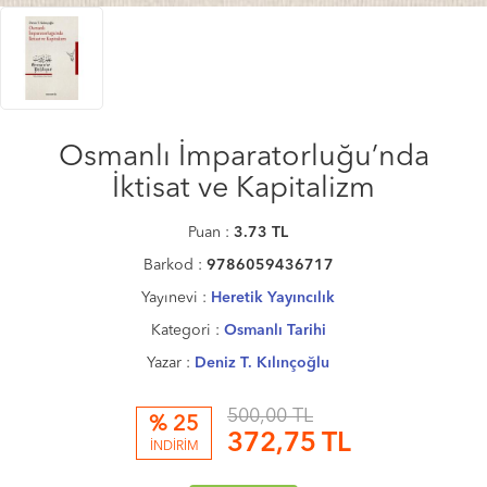
Osmanlı İmparatorluğu’nda
İktisat ve Kapitalizm
Puan :
3.73
TL
Barkod :
9786059436717
Yayınevi :
Heretik Yayıncılık
Kategori :
Osmanlı Tarihi
Yazar :
Deniz T. Kılınçoğlu
500,00 TL
% 25
372,75
TL
İNDİRİM