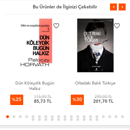
Bu Ürünler de İlginizi Çekebilir
favorite_border
favorite_border
Dün Köleydik Bugün
Oltadaki Balık Türkiye
Halkız
115,00 TL
290,00 TL
25
30
%
%
85,73 TL
201,70 TL