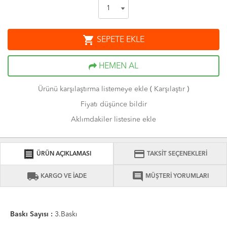
shopping_cart
SEPETE EKLE
HEMEN AL
Ürünü karşılaştırma listemeye ekle
(
Karşılaştır
)
Fiyatı düşünce bildir
Aklımdakiler listesine ekle
receipt
credit_card
ÜRÜN AÇIKLAMASI
TAKSİT SEÇENEKLERİ
local_shipping
comment
KARGO VE İADE
MÜŞTERİ YORUMLARI
Baskı Sayısı :
3.Baskı