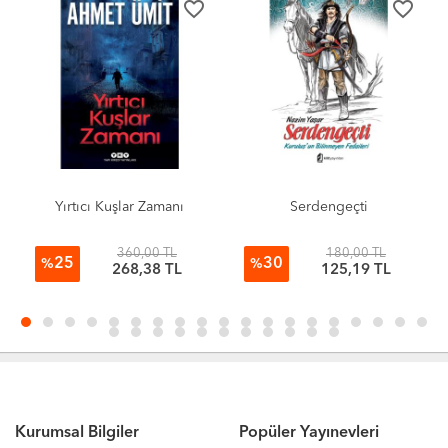
favorite_border
favorite_border
Yırtıcı Kuşlar Zamanı
Serdengeçti
360,00 TL
180,00 TL
25
30
%
%
268,38 TL
125,19 TL
Kurumsal Bilgiler
Popüler Yayınevleri