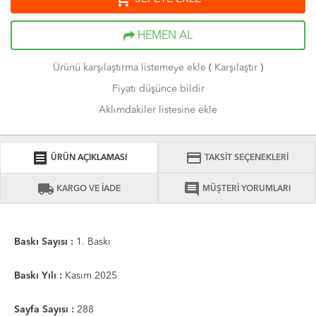
HEMEN AL
Ürünü karşılaştırma listemeye ekle
(
Karşılaştır
)
Fiyatı düşünce bildir
Aklımdakiler listesine ekle
receipt
credit_card
ÜRÜN AÇIKLAMASI
TAKSİT SEÇENEKLERİ
local_shipping
comment
KARGO VE İADE
MÜŞTERİ YORUMLARI
Baskı Sayısı :
1. Baskı
Baskı Yılı :
Kasım 2025
Sayfa Sayısı :
288