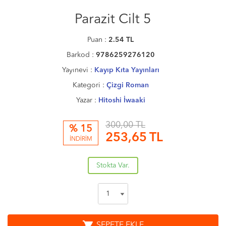
Parazit Cilt 5
Puan :
2.54
TL
Barkod :
9786259276120
Yayınevi :
Kayıp Kıta Yayınları
Kategori :
Çizgi Roman
Yazar :
Hitoshi İwaaki
300,00 TL
% 15
253,65
TL
İNDİRİM
Stokta Var.
shopping_cart
SEPETE EKLE