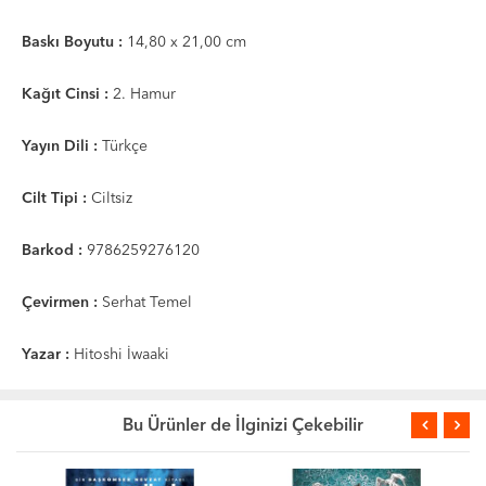
Baskı Boyutu :
14,80 x 21,00 cm
Kağıt Cinsi :
2. Hamur
Yayın Dili :
Türkçe
Cilt Tipi :
Ciltsiz
Barkod :
9786259276120
Çevirmen :
Serhat Temel
Yazar :
Hitoshi İwaaki
Bu Ürünler de İlginizi Çekebilir