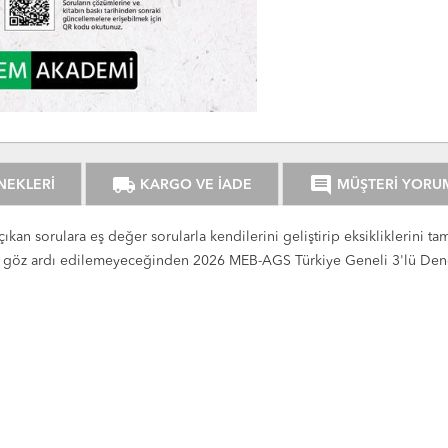
local_shipping
comment
NEKLERİ
KARGO VE İADE
MÜŞTERİ YORU
an sorulara eş değer sorularla kendilerini geliştirip eksikliklerini 
kisi göz ardı edilemeyeceğinden 2026 MEB-AGS Türkiye Geneli 3'lü Den