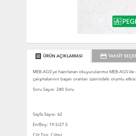
receipt
credit_card
ÜRÜN AÇIKLAMASI
TAKSİT SEÇE
MEB-AGS’ye hazırlanan okuyucularımız MEB-AGS’de çık
çalışmalarının başarı oranları üzerindeki olumlu et
Soru Sayısı: 240 Soru
Sayfa Sayısı: 62
En/Boy: 19.5/27.5
Cilt Tipi: Ciltsiz