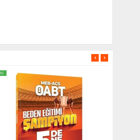
Nİ
YENİ