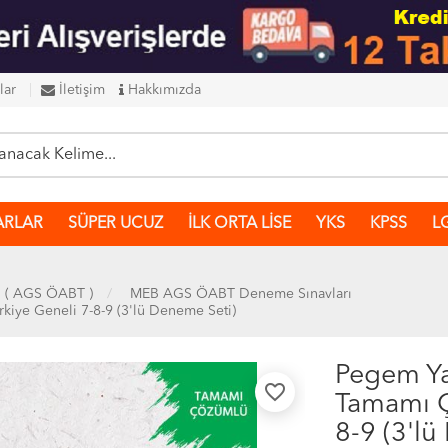
lar
İletişim
Hakkımızda
ARLAR
SÜPER UCUZ
İLK ORTA LİSE
YKS
KPSS
L
ı ( AGS ÖABT )
MEB AGS ÖABT Deneme Sınavları
iye Geneli 7-8-9 (3'lü Deneme Seti)
Pegem Ya
favorite_border
Tamamı Ç
8-9 (3'lü