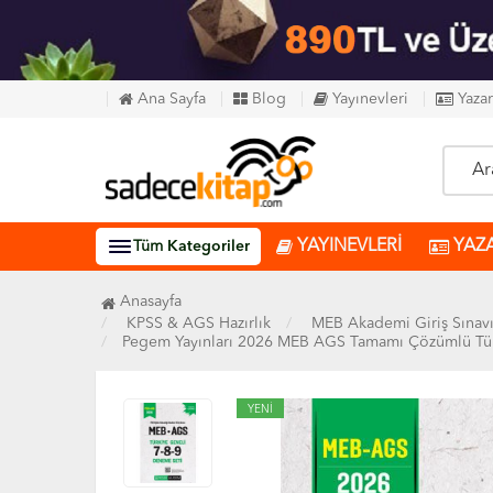
Ana Sayfa
Blog
Yayınevleri
Yazar
YAYINEVLERİ
YAZ
Tüm
Kategoriler
Anasayfa
KPSS & AGS Hazırlık
MEB Akademi Giriş Sınav
Pegem Yayınları 2026 MEB AGS Tamamı Çözümlü Türk
YENİ