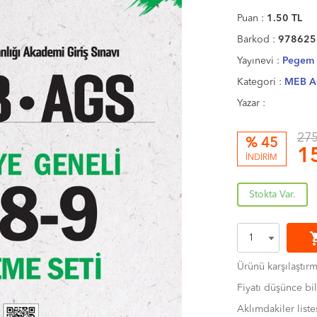
Puan :
1.50
TL
Barkod :
978625
Yayınevi :
Pegem Y
Kategori :
MEB A
Yazar :
275
% 45
1
İNDİRİM
Stokta Var.
shoppi
Ürünü karşılaştır
Fiyatı düşünce bil
Aklımdakiler liste