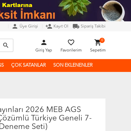
person
person_add
local_shipping
Üye Girişi
Kayıt Ol
Sipariş Takibi
person
favorite_border
shopping_cart
0
search
Giriş Yap
Favorilerim
Sepetim
GS
ÇOK SATANLAR
SON EKLENENLER
yınları 2026 MEB AGS
özümlü Türkiye Geneli 7-
 Deneme Seti)