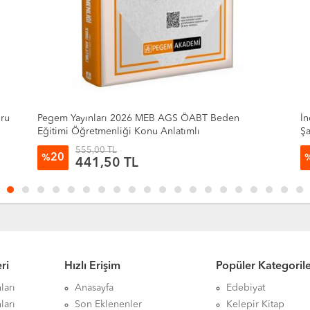
İndeks Akademi ÖABT MEB-AGS Beden Eğitimi
D
Şampiyon 5 Deneme Çözümlü - Murat Aydın
Al
V
204,00 TL
35
%
131,68 TL
ri
Hızlı Erişim
Popüler Kategoril
ları
Anasayfa
Edebiyat
ları
Son Eklenenler
Kelepir Kitap