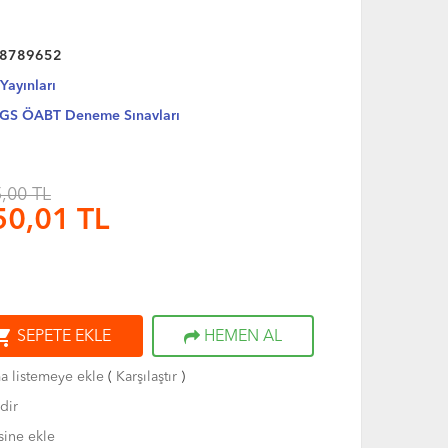
8789652
ayınları
GS ÖABT Deneme Sınavları
,00 TL
50,01
TL
ng_cart
SEPETE EKLE
HEMEN AL
ma listemeye ekle
(
Karşılaştır
)
dir
sine ekle