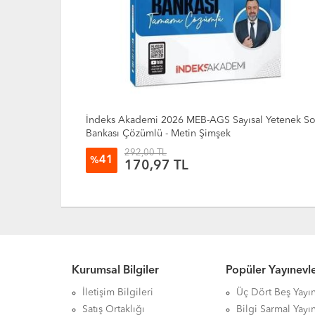
Yetenek Soru
Pegem Yayınları 2026 MEB AGS ÖABT Beden
Eğitimi Öğretmenliği Konu Anlatımlı
555,00 TL
20
%
441,50 TL
Kurumsal Bilgiler
Popüler Yayınevle
İletişim Bilgileri
Üç Dört Beş Yayın
Satış Ortaklığı
Bilgi Sarmal Yayın