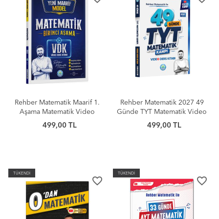
Rehber Matematik Maarif 1.
Rehber Matematik 2027 49
Aşama Matematik Video
Günde TYT Matematik Video
Ders Kitabı
Ders Kitabı
499,00 TL
499,00 TL
TÜKENDİ
TÜKENDİ
favorite_border
favorite_border