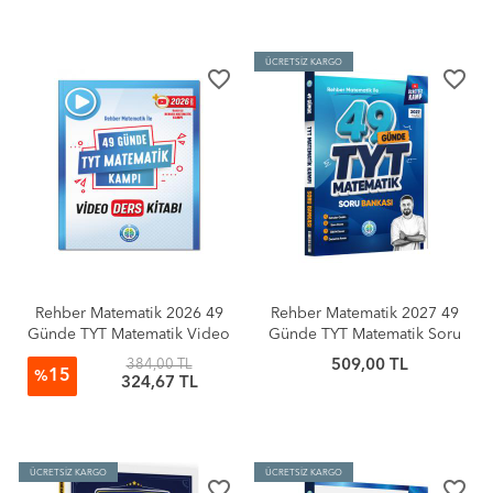
ÜCRETSİZ KARGO
favorite_border
favorite_border
Rehber Matematik 2026 49
Rehber Matematik 2027 49
Günde TYT Matematik Video
Günde TYT Matematik Soru
Ders Kitabı
Bankası
384,00 TL
509,00 TL
15
%
324,67 TL
ÜCRETSİZ KARGO
ÜCRETSİZ KARGO
favorite_border
favorite_border