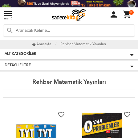
menu
person
shopping_cart
0
menü
search
Anasayfa
Rehber Matematik Yayınları
ALT KATEGORILER
DETAYLI FILTRE
Rehber Matematik Yayınları
favorite_border
favorite_border