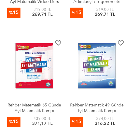
Ayt Matematik Video Ders
Adımlarıyla Trigonometri
Notları
319,00 TL
319,00 TL
15
15
%
%
269,71 TL
269,71 TL
favorite_border
favorite_border
Rehber Matematik 65 Günde
Rehber Matematik 49 Günde
Ayt Matematik Kampı
Tyt Matematik Kampı
439,00 TL
374,00 TL
15
15
%
%
371,17 TL
316,22 TL