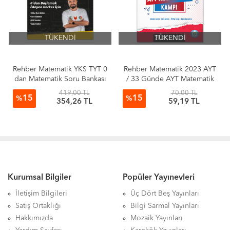
TÜKENDİ
TÜKENDİ
Rehber Matematik YKS TYT 0
Rehber Matematik 2023 AYT
dan Matematik Soru Bankası
/ 33 Günde AYT Matematik
Kamp Kitabı KAMPANYALI
419,00 TL
70,00 TL
15
15
İADESİZDİR
%
%
354,26 TL
59,19 TL
Kurumsal Bilgiler
Popüler Yayınevleri
İletişim Bilgileri
Üç Dört Beş Yayınları
Satış Ortaklığı
Bilgi Sarmal Yayınları
Hakkımızda
Mozaik Yayınları