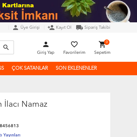
person
person_add
local_shipping
Üye Girişi
Kayıt Ol
Sipariş Takibi
person
favorite_border
shopping_cart
0
search
Giriş Yap
Favorilerim
Sepetim
GS
ÇOK SATANLAR
SON EKLENENLER
İlacı Namaz
8456813
ı Yayınları