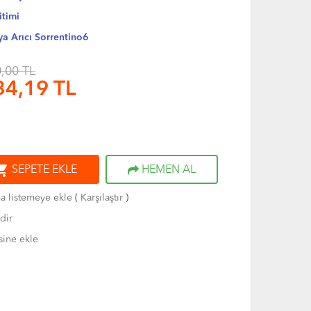
itimi
a Arıcı Sorrentino6
,00 TL
34,19
TL
ng_cart
SEPETE EKLE
HEMEN AL
ma listemeye ekle
(
Karşılaştır
)
dir
sine ekle