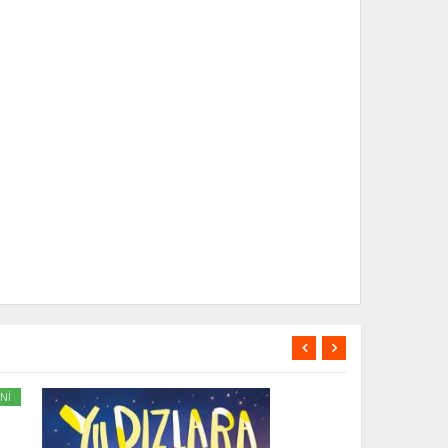
Nİ
YENİ