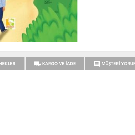
local_shipping
comment
NEKLERİ
KARGO VE İADE
MÜŞTERİ YORU