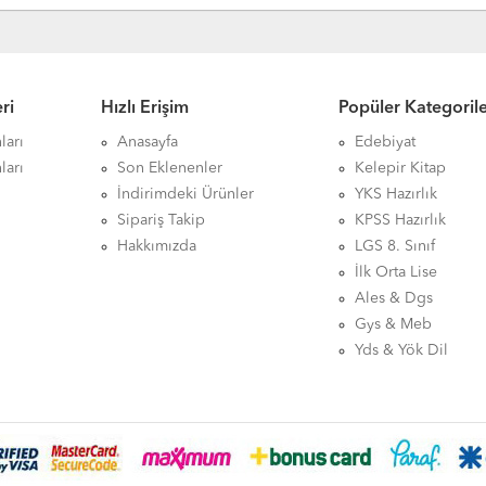
ri
Hızlı Erişim
Popüler Kategoril
ları
Anasayfa
Edebiyat
ları
Son Eklenenler
Kelepir Kitap
İndirimdeki Ürünler
YKS Hazırlık
Sipariş Takip
KPSS Hazırlık
Hakkımızda
LGS 8. Sınıf
İlk Orta Lise
Ales & Dgs
Gys & Meb
Yds & Yök Dil