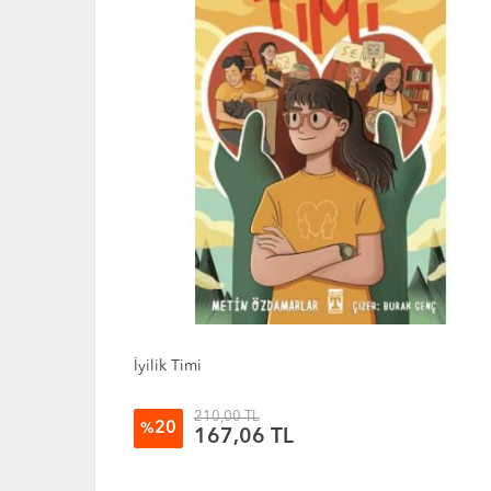
Zerdali - Dedemle Bir Yıl
210,00 TL
20
%
167,06 TL