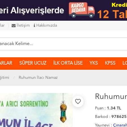
lar
İletişim
Hakkımızda
ARLAR
SÜPER UCUZ
İLK ORTA LİSE
YKS
KPSS
L
ğitimi
Ruhumun İlacı Namaz
Ruhumun 
favorite_border
Puan :
1.34
TL
Barkod :
978625
Yayınevi :
Çınaralt