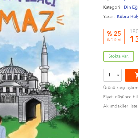
Kategori :
Din Eğ
Yazar :
Kübra Hüly
180
% 25
1
İNDİRİM
Stokta Var.
shoppi
Ürünü karşılaştır
Fiyatı düşünce bil
Aklımdakiler liste