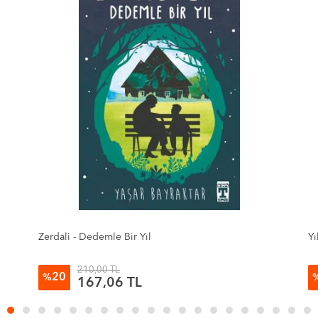
Yıldızlara Yakın
Ço
Ö
210,00 TL
20
%
167,06 TL