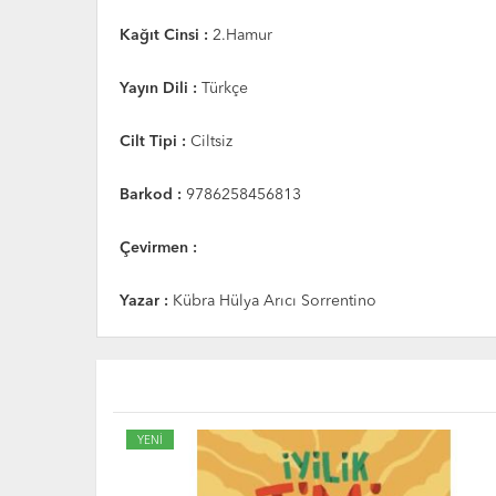
Kağıt Cinsi :
2.Hamur
Yayın Dili :
Türkçe
Cilt Tipi :
Ciltsiz
Barkod :
9786258456813
Çevirmen :
Yazar :
Kübra Hülya Arıcı Sorrentino
YENİ