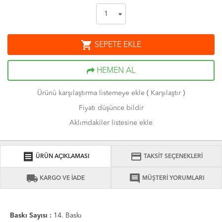
shopping_cart
SEPETE EKLE
HEMEN AL
Ürünü karşılaştırma listemeye ekle
(
Karşılaştır
)
Fiyatı düşünce bildir
Aklımdakiler listesine ekle
receipt
credit_card
ÜRÜN AÇIKLAMASI
TAKSİT SEÇENEKLERİ
local_shipping
comment
KARGO VE İADE
MÜŞTERİ YORUMLARI
Baskı Sayısı :
14. Baskı