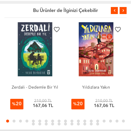
Bu Ürünler de İlginizi Çekebilir
favorite_border
favorite_border
Zerdali - Dedemle Bir Yıl
Yıldızlara Yakın
210,00 TL
210,00 TL
20
20
%
%
167,06 TL
167,06 TL