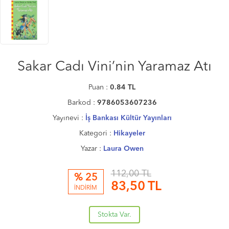
Sakar Cadı Vini’nin Yaramaz Atı
Puan :
0.84
TL
Barkod :
9786053607236
Yayınevi :
İş Bankası Kültür Yayınları
Kategori :
Hikayeler
Yazar :
Laura Owen
112,00 TL
% 25
83,50
TL
İNDİRİM
Stokta Var.