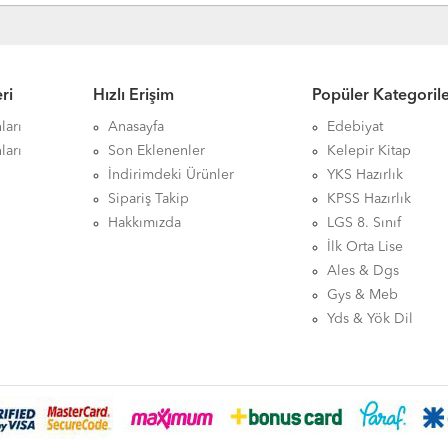
ri
Hızlı Erişim
Popüler Kategoril
ları
Anasayfa
Edebiyat
ları
Son Eklenenler
Kelepir Kitap
İndirimdeki Ürünler
YKS Hazırlık
Sipariş Takip
KPSS Hazırlık
Hakkımızda
LGS 8. Sınıf
İlk Orta Lise
Ales & Dgs
Gys & Meb
Yds & Yök Dil