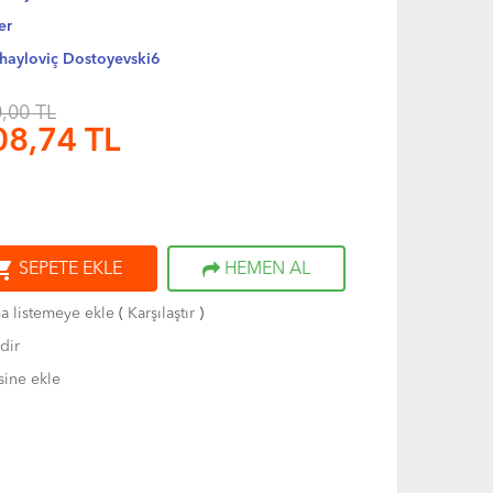
er
hayloviç Dostoyevski6
,00 TL
08,74
TL
ng_cart
SEPETE EKLE
HEMEN AL
ma listemeye ekle
(
Karşılaştır
)
dir
sine ekle