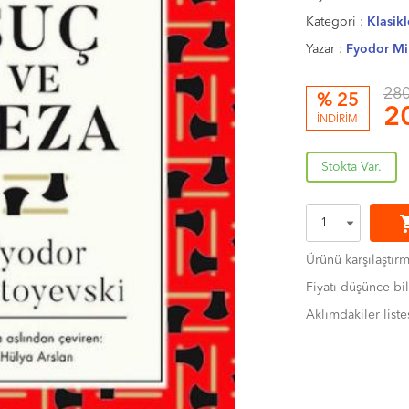
Kategori :
Klasikl
Yazar :
Fyodor Mi
280
% 25
2
İNDİRİM
Stokta Var.
shoppi
Ürünü karşılaştır
Fiyatı düşünce bil
Aklımdakiler liste