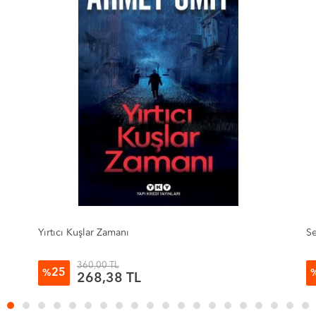
Serdengeçti
K
180,00 TL
30
%
125,19 TL