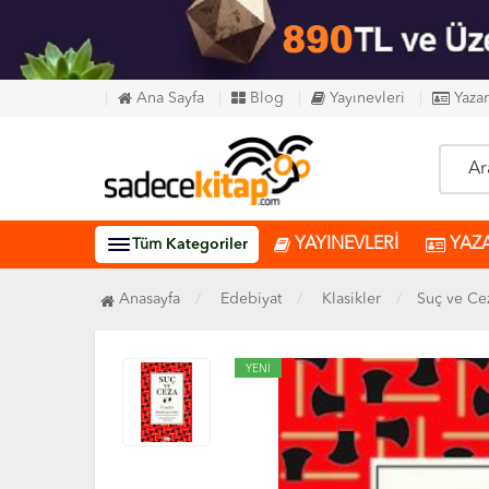
Ana Sayfa
Blog
Yayınevleri
Yazar
YAYINEVLERİ
YAZ
Tüm
Kategoriler
Anasayfa
Edebiyat
Klasikler
Suç ve Cez
YENİ