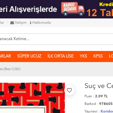
lar
İletişim
Hakkımızda
ARLAR
SÜPER UCUZ
İLK ORTA LİSE
YKS
KPSS
L
a (Bez Ciltli)
Suç ve Ce
favorite_border
Puan :
2.09
TL
Barkod :
978605
Yayınevi :
Koridor