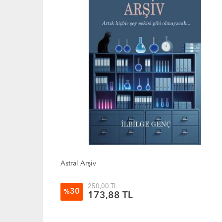
Yırtıcı Kuşlar Zamanı
360,00 TL
25
%
268,38 TL