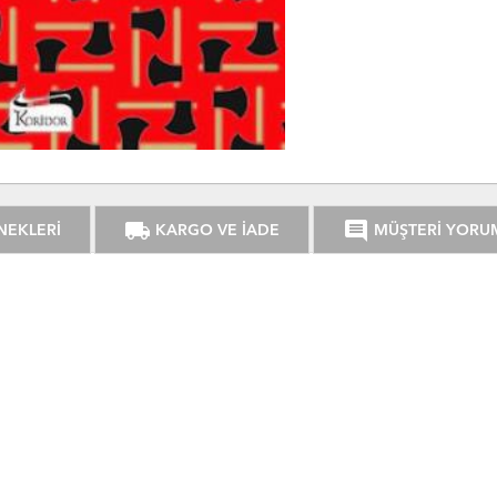
local_shipping
comment
NEKLERİ
KARGO VE İADE
MÜŞTERİ YORU