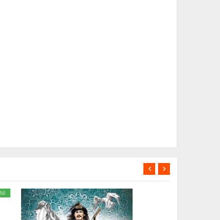
Nİ
YENİ