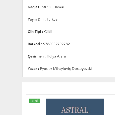
Kağıt Cinsi :
2. Hamur
Yayın Dili :
Türkçe
Cilt Tipi :
Ciltli
Barkod :
9786059702782
Çevirmen :
Hülya Arslan
Yazar :
Fyodor Mihayloviç Dostoyevski
YENİ