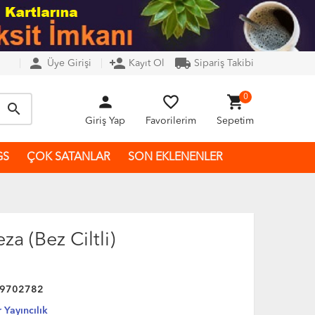
person
person_add
local_shipping
Üye Girişi
Kayıt Ol
Sipariş Takibi
person
favorite_border
shopping_cart
0
search
Giriş Yap
Favorilerim
Sepetim
GS
ÇOK SATANLAR
SON EKLENENLER
za (Bez Ciltli)
9702782
 Yayıncılık