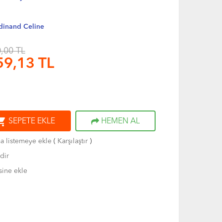
rdinand Celine
,00 TL
59,13
TL
ng_cart
SEPETE EKLE
HEMEN AL
ma listemeye ekle
(
Karşılaştır
)
dir
sine ekle