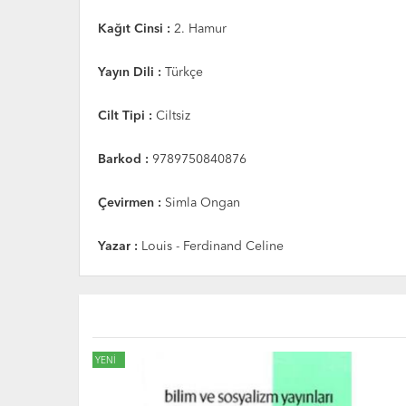
Kağıt Cinsi :
2. Hamur
Yayın Dili :
Türkçe
Cilt Tipi :
Ciltsiz
Barkod :
9789750840876
Çevirmen :
Simla Ongan
Yazar :
Louis - Ferdinand Celine
YENİ