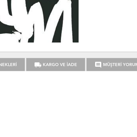
local_shipping
comment
NEKLERİ
KARGO VE İADE
MÜŞTERİ YORU