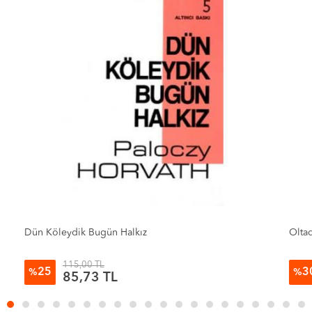
Oltadaki Balık Türkiye
Ga
290,00 TL
30
%
201,70 TL