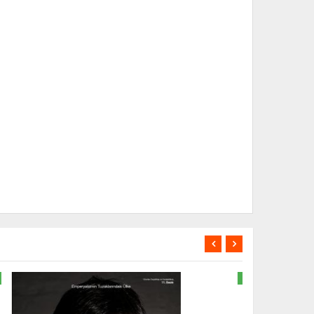
Nİ
YENİ