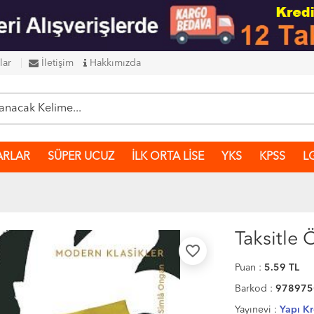
lar
İletişim
Hakkımızda
ARLAR
SÜPER UCUZ
İLK ORTA LİSE
YKS
KPSS
L
Taksitle
favorite_border
Puan :
5.59
TL
Barkod :
978975
Yayınevi :
Yapı Kr