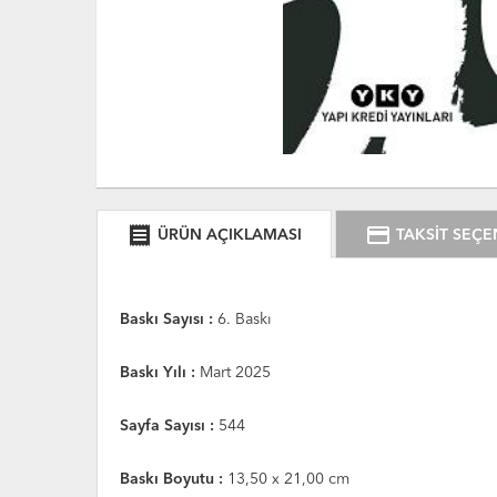
receipt
credit_card
ÜRÜN AÇIKLAMASI
TAKSİT SEÇE
Baskı Sayısı :
6. Baskı
Baskı Yılı :
Mart 2025
Sayfa Sayısı :
544
Baskı Boyutu :
13,50 x 21,00 cm