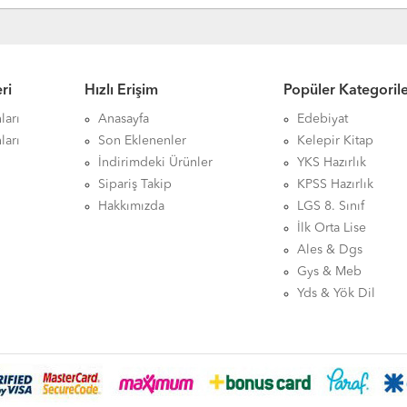
ri
Hızlı Erişim
Popüler Kategoril
ları
Anasayfa
Edebiyat
ları
Son Eklenenler
Kelepir Kitap
İndirimdeki Ürünler
YKS Hazırlık
Sipariş Takip
KPSS Hazırlık
Hakkımızda
LGS 8. Sınıf
İlk Orta Lise
Ales & Dgs
Gys & Meb
Yds & Yök Dil