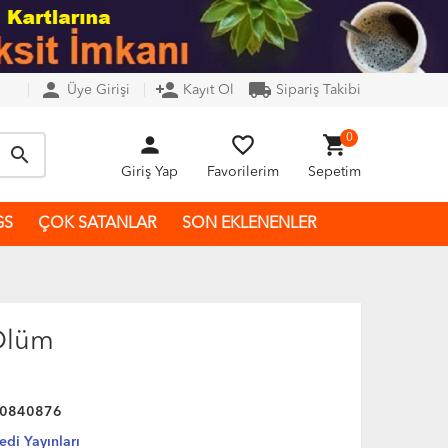
person
person_add
local_shipping
Üye Girişi
Kayıt Ol
Sipariş Takibi
person
favorite_border
shopping_cart
0
search
Giriş Yap
Favorilerim
Sepetim
GS
ÇOK SATANLAR
SON EKLENENLER
 Ölüm
0840876
edi Yayınları