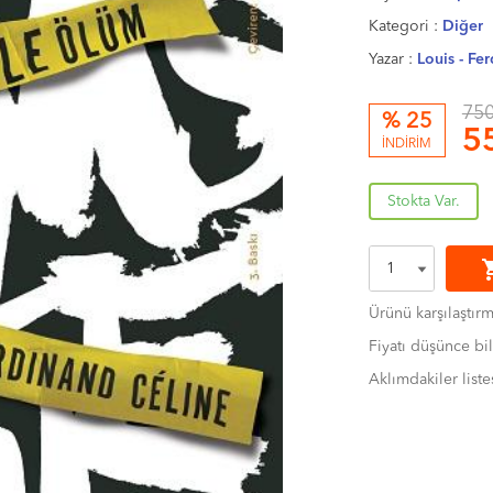
Kategori :
Diğer
Yazar :
Louis - Fe
750
% 25
5
İNDİRİM
Stokta Var.
shoppi
Ürünü karşılaştır
Fiyatı düşünce bil
Aklımdakiler liste