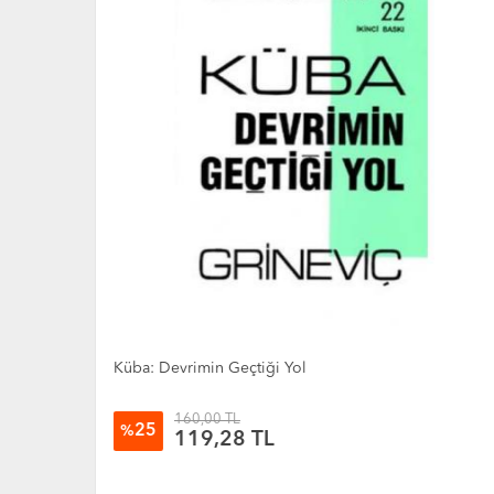
Dün Köleydik Bugün Halkız
115,00 TL
25
%
85,73 TL