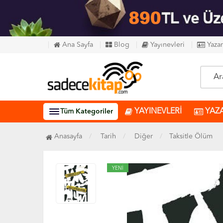
Ana Sayfa
Blog
Yayınevleri
Yazar
YAYINEVLERİ
YAZ
Tüm
Kategoriler
Anasayfa
Tarih
Diğer
Taksitle Ölüm
YENİ