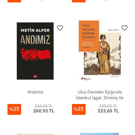
favorite_border
favorite_border
Andımız
Ulus Devletin Eşiğinde
İstanbul İşgal, Direniş Ve
Siyasal Mücadele 1918-1923
350,00 TL
300,00 TL
25
25
%
%
260,93 TL
223,65 TL