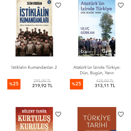
favorite_border
favorite_border
İstiklalin Kumandanları 2
Atatürk’ün İzinde Türkiye:
Dün, Bugün, Yarın
295,00 TL
420,00 TL
25
25
%
%
219,92 TL
313,11 TL
favorite_border
favorite_border