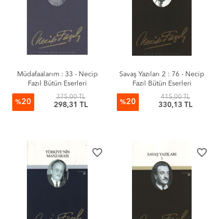
Müdafaalarım : 33 - Necip
Savaş Yazıları 2 : 76 - Necip
Fazıl Bütün Eserleri
Fazıl Bütün Eserleri
375,00 TL
415,00 TL
20
20
%
%
298,31 TL
330,13 TL
favorite_border
favorite_border