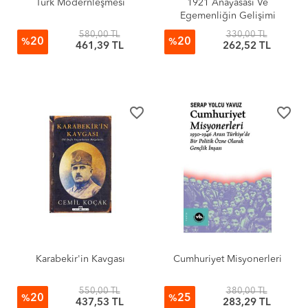
Türk Modernleşmesi
1921 Anayasası Ve
Egemenliğin Gelişimi
580,00 TL
330,00 TL
20
20
%
%
461,39 TL
262,52 TL
favorite_border
favorite_border
Karabekir'in Kavgası
Cumhuriyet Misyonerleri
550,00 TL
380,00 TL
20
25
%
%
437,53 TL
283,29 TL