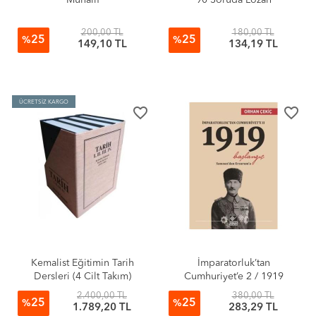
Muhalif
90 Soruda Lozan
200,00 TL
180,00 TL
25
25
%
%
149,10 TL
134,19 TL
ÜCRETSİZ KARGO
favorite_border
favorite_border
Kemalist Eğitimin Tarih
İmparatorluk’tan
Dersleri (4 Cilt Takım)
Cumhuriyet’e 2 / 1919
Başlangıç
2.400,00 TL
380,00 TL
25
25
%
%
1.789,20 TL
283,29 TL