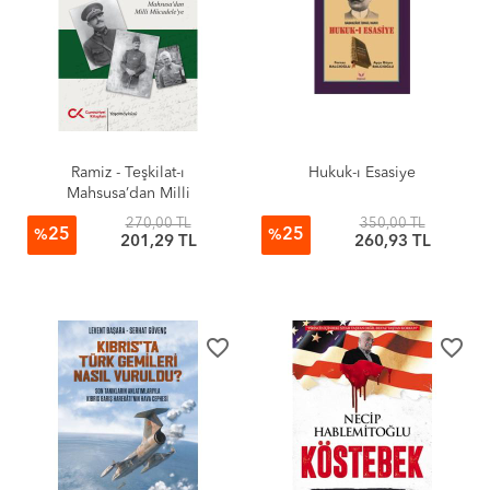
Ramiz - Teşkilat-ı
Hukuk-ı Esasiye
Mahsusa’dan Milli
Mücadele’ye
270,00 TL
350,00 TL
25
25
%
%
201,29 TL
260,93 TL
favorite_border
favorite_border