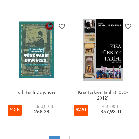
favorite_border
favorite_border
Türk Tarih Düşüncesi
Kısa Türkiye Tarihi (1800-
2012)
360,00 TL
450,00 TL
25
20
%
%
268,38 TL
357,98 TL