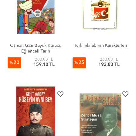
Osman Gazi Büyük Kurucu
Türk İnkılabının Karakterleri
Eğlenceli Tarih
200,00 TL
260,00 TL
20
25
%
%
159,10 TL
193,83 TL
favorite_border
favorite_border