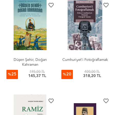
favorite_border
favorite_border
Düşen Şehir, Doğan
Cumhuriyet'i Fotoğraflamak
Kahraman
195,00 TL
400,00 TL
25
20
%
%
145,37 TL
318,20 TL
favorite_border
favorite_border