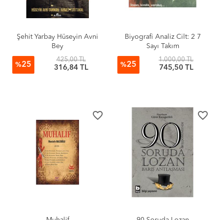
Şehit Yarbay Hüseyin Avni
Biyografi Analiz Cilt: 2 7
Bey
Sayı Takım
425,00 TL
1.000,00 TL
25
25
%
%
316,84 TL
745,50 TL
favorite_border
favorite_border