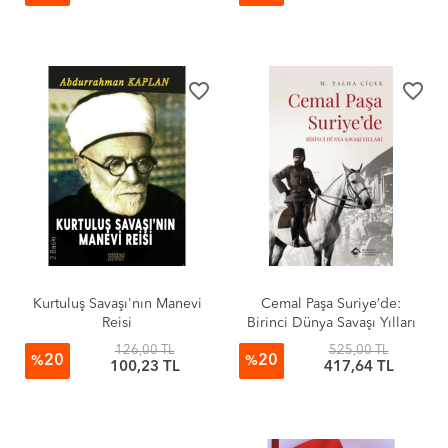
favorite_border
favorite_border
Kurtuluş Savaşı'nın Manevi
Cemal Paşa Suriye’de:
Reisi
Birinci Dünya Savaşı Yılları
126,00 TL
525,00 TL
20
20
%
%
100,23 TL
417,64 TL