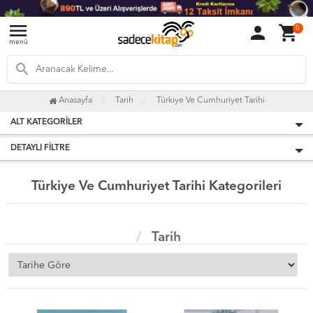
menu
person
shopping_cart
0
menü
search
Anasayfa
Tarih
Türkiye Ve Cumhuriyet Tarihi
ALT KATEGORILER
DETAYLI FILTRE
Türkiye Ve Cumhuriyet Tarihi Kategorileri
Tarih
Türkiye Ve Cumhuriyet Tarihi