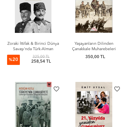
Zoraki İttifak & Birinci Dünya
Yaşayanların Dilinden
Savaşı’nda Türk-Alman
Çanakkale Muharebeleri
Askeri Ortaklığı
325,00 TL
350,00 TL
20
%
258,54 TL
favorite_border
favorite_border