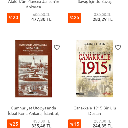
Atatürk’ün Plancısı Jansen’in
Savaş İçinde Savaş
Ankarası
600,00 TL
380,00 TL
20
25
%
%
477,30 TL
283,29 TL
favorite_border
favorite_border
Cumhuriyet Ütopyasında
Çanakkale 1915 Bir Ulu
İdeal Kent: Ankara, İstanbul,
Destan
Bursa
450,00 TL
289,00 TL
25
15
%
%
335,48 TL
244,35 TL