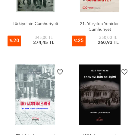
Türkiye’nin Cumhuriyeti
21. Yüzyılda Yeniden
Cumhuriyet
345,00 TL
350,00 TL
20
25
%
%
274,45 TL
260,93 TL
favorite_border
favorite_border