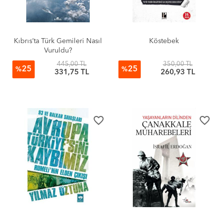
Kıbrıs’ta Türk Gemileri Nasıl
Köstebek
Vuruldu?
445,00 TL
350,00 TL
25
25
%
%
331,75 TL
260,93 TL
favorite_border
favorite_border