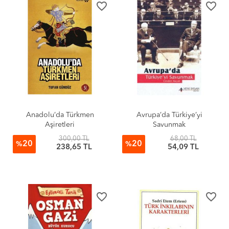
favorite_border
favorite_border
Anadolu’da Türkmen
Avrupa’da Türkiye’yi
Aşiretleri
Savunmak
300,00 TL
68,00 TL
20
20
%
%
238,65 TL
54,09 TL
favorite_border
favorite_border