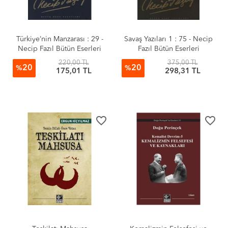
Türkiye’nin Manzarası : 29 -
Savaş Yazıları 1 : 75 - Necip
Necip Fazıl Bütün Eserleri
Fazıl Bütün Eserleri
220,00 TL
375,00 TL
20
20
%
%
175,01 TL
298,31 TL
favorite_border
favorite_border