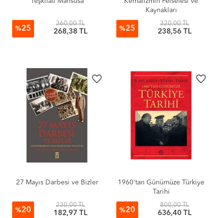
Teşkilatı Mahsusa
Kemalizmin Felsefesi ve
Kaynakları
360,00 TL
320,00 TL
25
25
%
%
268,38 TL
238,56 TL
favorite_border
favorite_border
27 Mayıs Darbesi ve Bizler
1960'tan Günümüze Türkiye
Tarihi
230,00 TL
800,00 TL
20
20
%
%
182,97 TL
636,40 TL