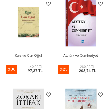
favorite_border
favorite_border
Kars ve Can Oğul
Atatürk ve Cumhuriyet
140,00 TL
280,00 TL
30
25
%
%
97,37 TL
208,74 TL
favorite_border
favorite_border