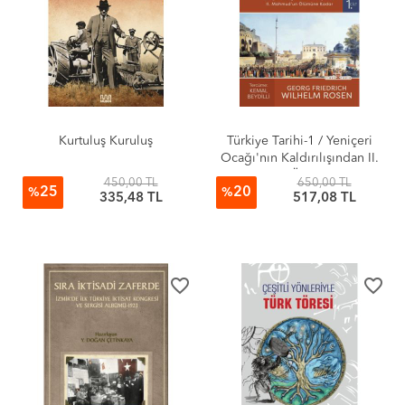
Kurtuluş Kuruluş
Türkiye Tarihi-1 / Yeniçeri
Ocağı'nın Kaldırılışından II.
Mahmud'un Ölümüne Kadar
450,00 TL
650,00 TL
25
20
(1826-1839)
%
%
335,48 TL
517,08 TL
favorite_border
favorite_border