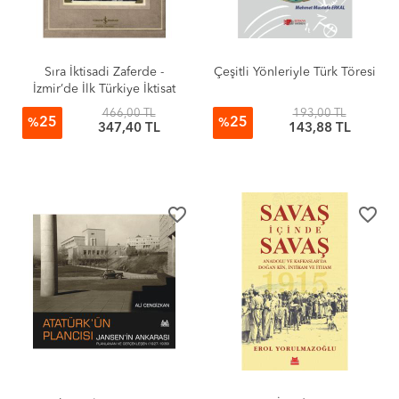
Sıra İktisadi Zaferde -
Çeşitli Yönleriyle Türk Töresi
İzmir’de İlk Türkiye İktisat
Kongresi ve Sergisi Albümü
466,00 TL
193,00 TL
25
25
- 1923
%
%
347,40 TL
143,88 TL
favorite_border
favorite_border