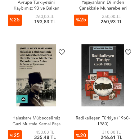
Avrupa Türkiye’sini
Yaşayanların Dilinden
Kaybımız: 93 ve Balkan
Çanakkale Muharebeleri
Savaşları
260,00 TL
350,00 TL
25
25
%
%
193,83 TL
260,93 TL
favorite_border
favorite_border
Halaskar-ı Mübeccelimiz
Radikalleşen Türkiye (1960-
Gazi Mustafa Kemal Paşa
1980)
Hazretlerine Ve Muhterem
450,00 TL
310,00 TL
25
20
Mebuslarımıza Ariza
%
%
335,48 TL
246,61 TL