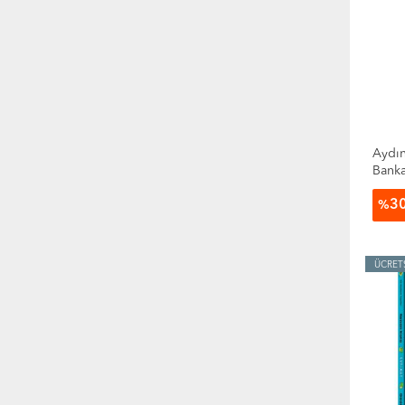
Aydın
Banka
3
%
ÜCRET