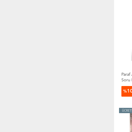
Paraf Yayınları
Pion Yayınları
Rehber Matematik Yayınları
Sonuç Yayınları
Tonguç Akademi
Toprak Yayıncılık
Ulti Yayınları
Üç Dört Beş Yayınları
Yanıt Yayınları
Paraf
Soru 
1
%
ÜCRET