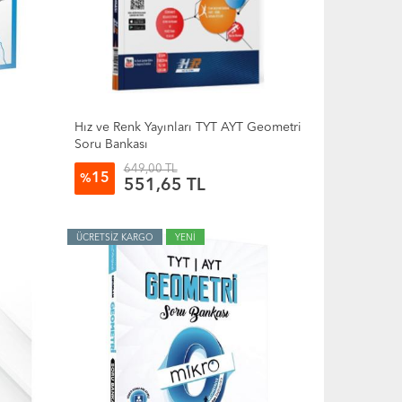
Hız ve Renk Yayınları TYT AYT Geometri
Soru Bankası
649,00 TL
15
%
551,65 TL
ÜCRETSİZ KARGO
YENİ