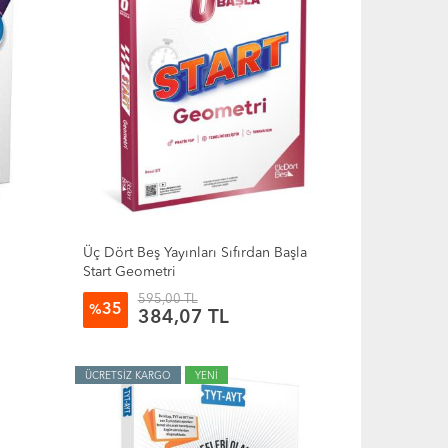
T
Üç Dört Beş Yayınları Sıfırdan Başla
Start Geometri
595,00 TL
35
%
384,07 TL
ÜCRETSİZ KARGO
YENİ