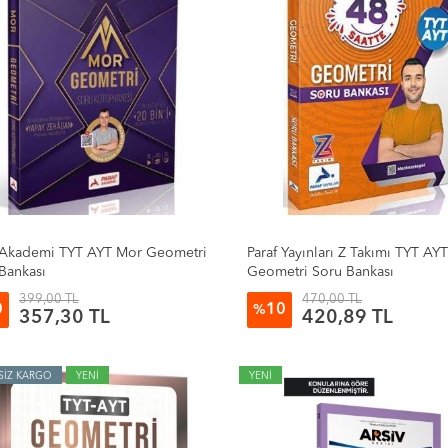
 Akademi TYT AYT Mor Geometri
Paraf Yayınları Z Takımı TYT AY
Bankası
Geometri Soru Bankası
399,00 TL
470,00 TL
0
10
%
357,30 TL
420,89 TL
SİZ KARGO
YENİ
YENİ