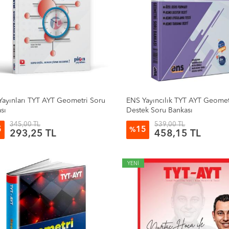
Yayınları TYT AYT Geometri Soru
ENS Yayıncılık TYT AYT Geomet
sı
Destek Soru Bankası
345,00 TL
539,00 TL
5
15
%
293,25 TL
458,15 TL
YENİ