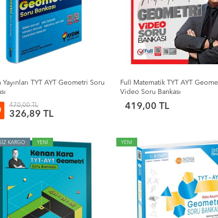
 Yayınları TYT AYT Geometri Soru
Full Matematik TYT AYT Geomet
sı
Video Soru Bankası
470,00 TL
419,00 TL
0
326,89 TL
SİZ KARGO
YENİ
YENİ