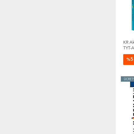
KR Ak
TYT-A
5
%
ÜCRET