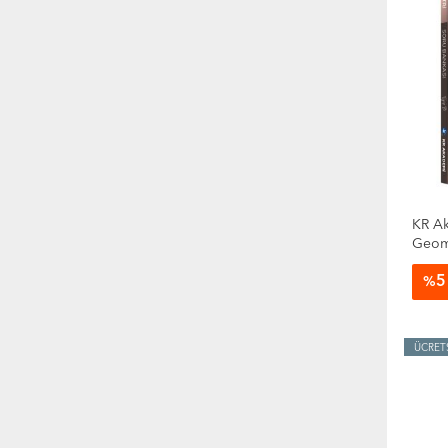
KR Ak
Geome
5
%
ÜCRET