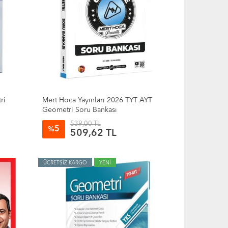
ri
Mert Hoca Yayınları 2026 TYT AYT
Geometri Soru Bankası
539,00 TL
5
%
509,62 TL
ÜCRETSİZ KARGO
YENİ