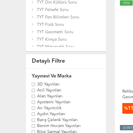
TYT Din Kültürü Soru
YENİ
TYT Felsefe Soru
TYT Fen Bilimleri Soru
TYT Fizik Soru
TYT Geometri Soru
TYT Kimya Soru
TYT Matematik Soru
TYT Paragraf Soru
Detaylı Filtre
TYT Sosyal Bilimler Soru
TYT Tarih Soru
Yayınevi Ve Marka
TYT Tüm Dersler Soru
TYT Türkçe Soru
3D Yayınları
Acil Yayınları
Rehbe
Alan Yayınları
Geome
Apotemi Yayınları
Arı Yayıncılık
1
%
Aydın Yayınları
Barış Çelenk Yayınları
Benim Hocam Yayınları
ÜCRET
Bilgi Sarmal Yayınları