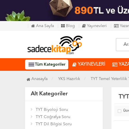
Ana Sayfa
Blog
Yayınevleri
Yazar
YAYINEVLERİ
YAZ
Tüm
Kategoriler
Anasayfa
YKS Hazırlık
TYT Temel Yeterlilik 
Alt Kategoriler
TYT
TYT Biyoloji Soru
Ücr
TYT Coğrafya Soru
TYT Dil Bilgisi Soru