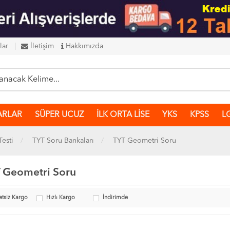
lar
İletişim
Hakkımızda
ARLAR
SÜPER UCUZ
İLK ORTA LİSE
YKS
KPSS
L
Testi
TYT Soru Bankaları
TYT Geometri Soru
 Geometri Soru
etsiz Kargo
Hızlı Kargo
İndirimde