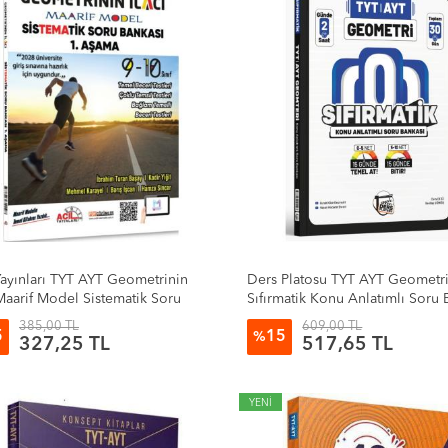
Yayınları TYT AYT Geometrinin
Ders Platosu TYT AYT Geometr
 Maarif Model Sistematik Soru
Sıfırmatik Konu Anlatımlı Soru 
sı 1
385,00 TL
609,00 TL
5
15
%
327,25 TL
517,65 TL
YENİ