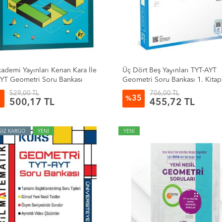
ademi Yayınları Kenan Kara İle
Üç Dört Beş Yayınları TYT-AYT
YT Geometri Soru Bankası
Geometri Soru Bankası 1. Kitap
529,00 TL
706,00 TL
35
%
500,17 TL
455,72 TL
SİZ KARGO
YENİ
YENİ