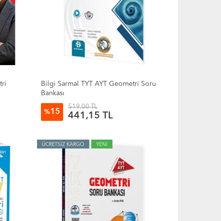
ri
Bilgi Sarmal TYT AYT Geometri Soru
Bankası
519,00 TL
15
%
441,15 TL
ÜCRETSİZ KARGO
YENİ