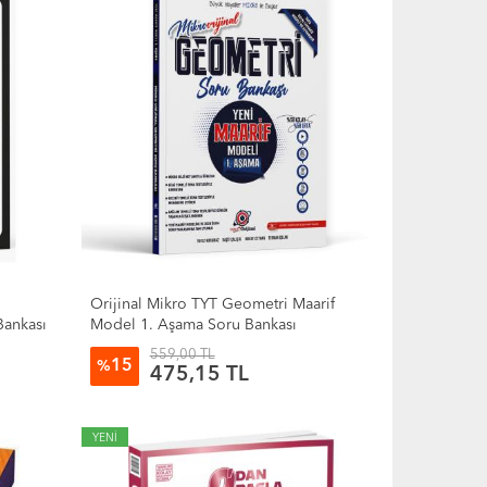
i
Orijinal Mikro TYT Geometri Maarif
Bankası
Model 1. Aşama Soru Bankası
559,00 TL
15
%
475,15 TL
YENİ