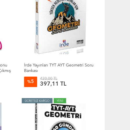
Konu
İrde Yayınları TYT AYT Geometri Soru
Çıkmış
Bankası
420,00 TL
5
%
397,11 TL
ÜCRETSİZ KARGO
YENİ