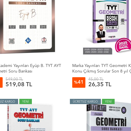
ademi Yayınları Eyüp B. TYT AYT
Marka Yayınları TYT Geometri 
tri Soru Bankası
Konu Çıkmış Sorular Son 8 yıl 
Sorular
549,00 TL
45,00 TL
41
%
519,08 TL
26,35 TL
SİZ KARGO
YENİ
ÜCRETSİZ KARGO
YENİ