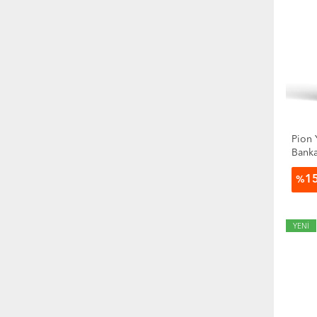
Pion 
Banka
1
%
YENİ