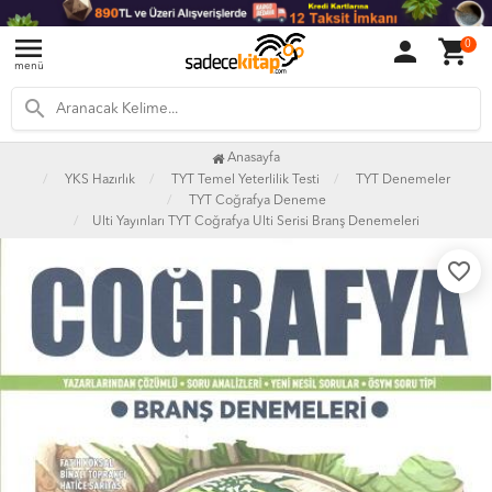
menu
person
shopping_cart
0
menü
search
Anasayfa
YKS Hazırlık
TYT Temel Yeterlilik Testi
TYT Denemeler
TYT Coğrafya Deneme
Ulti Yayınları TYT Coğrafya Ulti Serisi Branş Denemeleri
favorite_border