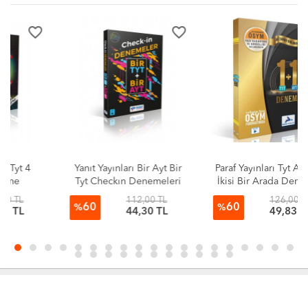
favorite_border
favorite_border
Yanıt Yayınları Bir Ayt Bir
Paraf Yayınları Tyt Ayt 1+1
Tyt Checkın Denemeleri
İkisi Bir Arada Denemesi
Video Çözümlü
112,00 TL
126,00 TL
60
60
%
%
44,30 TL
49,83 TL