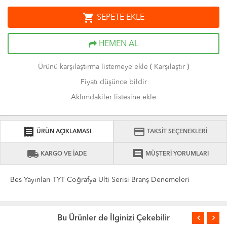
shopping_cart
SEPETE EKLE
HEMEN AL
Ürünü karşılaştırma listemeye ekle
(
Karşılaştır
)
Fiyatı düşünce bildir
Aklımdakiler listesine ekle
receipt
credit_card
ÜRÜN AÇIKLAMASI
TAKSİT SEÇENEKLERİ
local_shipping
comment
KARGO VE İADE
MÜŞTERİ YORUMLARI
Bes Yayınları TYT Coğrafya Ulti Serisi Branş Denemeleri
Bu Ürünler de İlginizi Çekebilir