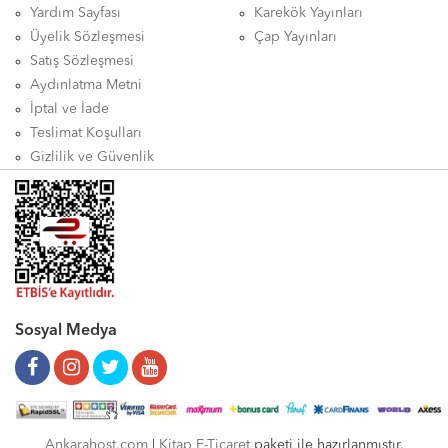
Yardım Sayfası
Karekök Yayınları
Üyelik Sözleşmesi
Çap Yayınları
Satış Sözleşmesi
Aydınlatma Metni
İptal ve İade
Teslimat Koşulları
Gizlilik ve Güvenlik
Sosyal Medya
Ankarahost.com
|
Kitap E-Ticaret
paketi ile hazırlanmıştır.