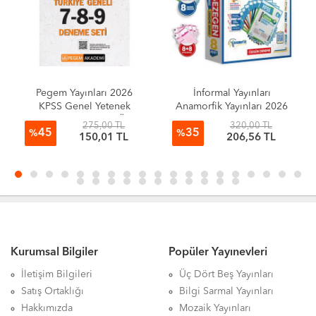
Pegem Yayınları 2026
İnformal Yayınları
KPSS Genel Yetenek
Anamorfik Yayınları 2026
Genel Kültür Lise-Ön
KPSS Ortaöğretim GY-GK
275,00 TL
320,00 TL
45
35
Lisans Tamamı Çözümlü
GEZEGEN Serisi 8
%
%
150,01 TL
206,56 TL
Türkiye Geneli 7-8-9 (3'lü
Deneme Paketi Kurumsal
Deneme Seti)
Türkiye Geneli Dijital
Çözümlü
Kurumsal Bilgiler
Popüler Yayınevleri
İletişim Bilgileri
Üç Dört Beş Yayınları
Satış Ortaklığı
Bilgi Sarmal Yayınları
Hakkımızda
Mozaik Yayınları