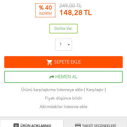
249,00 TL
% 40
148,28
TL
İNDİRİM
Stokta Var.
shopping_cart
SEPETE EKLE
HEMEN AL
Ürünü karşılaştırma listemeye ekle
(
Karşılaştır
)
Fiyatı düşünce bildir
Aklımdakiler listesine ekle
receipt
credit_card
ÜRÜN AÇIKLAMASI
TAKSİT SEÇENEKLERİ