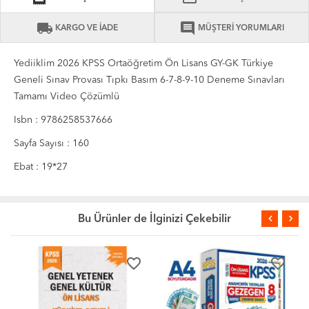
local_shipping
comment
KARGO VE İADE
MÜŞTERİ YORUMLARI
Yediiklim 2026 KPSS Ortaöğretim Ön Lisans GY-GK Türkiye
Geneli Sınav Provası Tıpkı Basım 6-7-8-9-10 Deneme Sınavları
Tamamı Video Çözümlü
Isbn : 9786258537666
Sayfa Sayısı : 160
Ebat : 19*27
Bu Ürünler de İlginizi Çekebilir
favorite_border
favorite_border