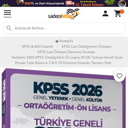
menu
person
shopping_cart
0
menü
search
Anasayfa
KPSS & AGS Hazırlık
KPSS Lise Ortaöğretim Önlisans
KPSS Lise Önlisans Deneme Sınavları
Yediiklim 2026 KPSS Ortaöğretim Ön Lisans GY-GK Türkiye Geneli Sınav
Provası Tıpkı Basım 6-7-8-9-10 Deneme Sınavları Tamamı Vide
favorite_border