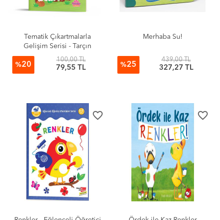
Tematik Çıkartmalarla
Merhaba Su!
Gelişim Serisi - Tarçın
Arkadaşlarını Tanıyor
100,00 TL
439,00 TL
20
25
%
%
79,55 TL
327,27 TL
favorite_border
favorite_border