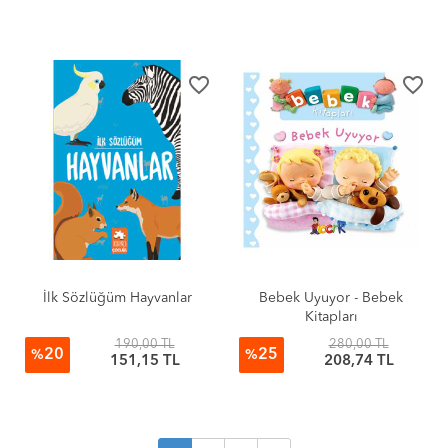
favorite_border
favorite_border
İlk Sözlüğüm Hayvanlar
Bebek Uyuyor - Bebek
Kitapları
190,00 TL
280,00 TL
20
25
%
%
151,15 TL
208,74 TL