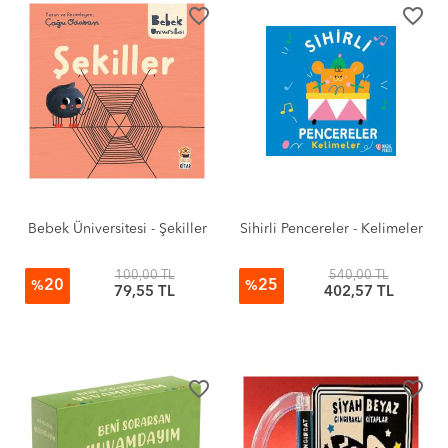
favorite_border
favorite_border
Bebek Üniversitesi - Şekiller
Sihirli Pencereler - Kelimeler
100,00 TL
540,00 TL
20
25
%
%
79,55 TL
402,57 TL
favorite_border
favorite_border