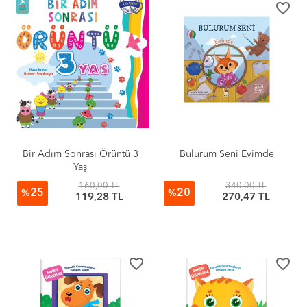
favorite_border
favorite_border
Bir Adım Sonrası Örüntü 3
Bulurum Seni Evimde
Yaş
160,00 TL
340,00 TL
25
20
%
%
119,28 TL
270,47 TL
favorite_border
favorite_border