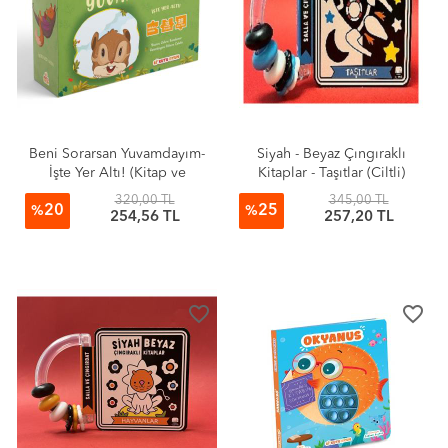
Beni Sorarsan Yuvamdayım-
Siyah - Beyaz Çıngıraklı
İşte Yer Altı! (Kitap ve
Kitaplar - Taşıtlar (Ciltli)
Yapboz Seti)
320,00 TL
345,00 TL
20
25
%
%
254,56 TL
257,20 TL
favorite_border
favorite_border