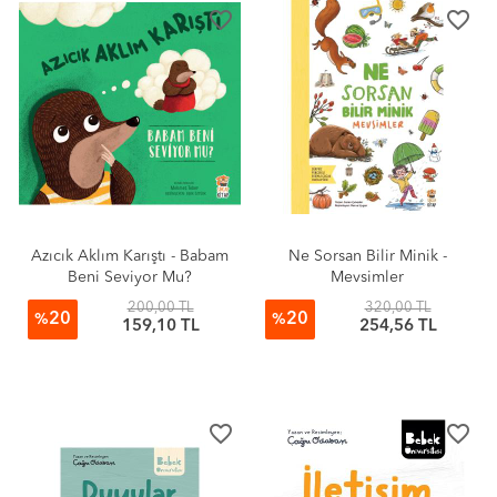
favorite_border
favorite_border
Azıcık Aklım Karıştı - Babam
Ne Sorsan Bilir Minik -
Beni Seviyor Mu?
Mevsimler
200,00 TL
320,00 TL
20
20
%
%
159,10 TL
254,56 TL
favorite_border
favorite_border