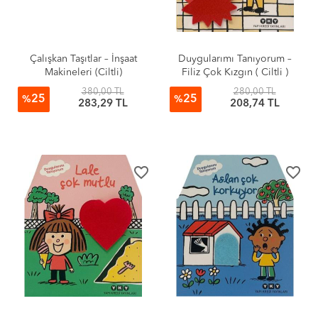
Çalışkan Taşıtlar – İnşaat
Duygularımı Tanıyorum –
Makineleri (Ciltli)
Filiz Çok Kızgın ( Ciltli )
380,00 TL
280,00 TL
25
25
%
%
283,29 TL
208,74 TL
favorite_border
favorite_border