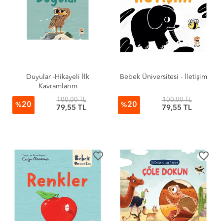
Duyular -Hikayeli İlk
Bebek Üniversitesi - İletişim
Kavramlarım
100,00 TL
100,00 TL
20
20
%
%
79,55 TL
79,55 TL
favorite_border
favorite_border