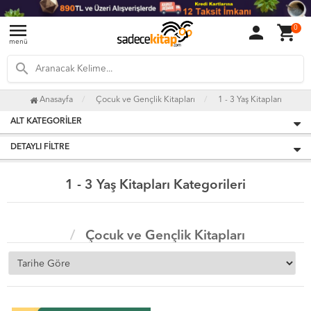
menu
person
shopping_cart
0
menü
search
Anasayfa
Çocuk ve Gençlik Kitapları
1 - 3 Yaş Kitapları
ALT KATEGORILER
DETAYLI FILTRE
1 - 3 Yaş Kitapları Kategorileri
Çocuk ve Gençlik Kitapları
1 - 3 Yaş Kitapları