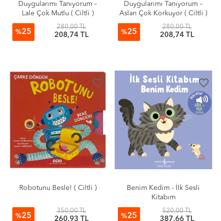
Duygularımı Tanıyorum –
Duygularımı Tanıyorum –
Lale Çok Mutlu ( Ciltli )
Aslan Çok Korkuyor ( Ciltli )
280,00 TL
280,00 TL
25
25
%
%
208,74 TL
208,74 TL
favorite_border
favorite_border
Robotunu Besle! ( Ciltli )
Benim Kedim - İlk Sesli
Kitabım
350,00 TL
520,00 TL
25
25
%
%
260,93 TL
387,66 TL