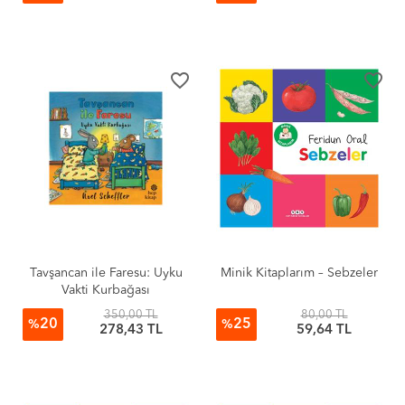
favorite_border
favorite_border
Tavşancan ile Faresu: Uyku
Minik Kitaplarım – Sebzeler
Vakti Kurbağası
350,00 TL
80,00 TL
20
25
%
%
278,43 TL
59,64 TL