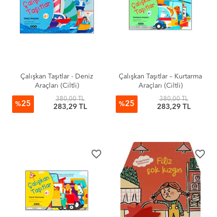
Çalışkan Taşıtlar - Deniz
Çalışkan Taşıtlar – Kurtarma
Araçları (Ciltli)
Araçları (Ciltli)
380,00 TL
380,00 TL
25
25
%
%
283,29 TL
283,29 TL
favorite_border
favorite_border