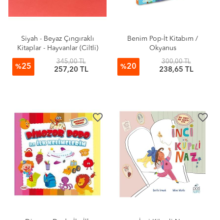
Siyah - Beyaz Çıngıraklı
Benim Pop-İt Kitabım /
Kitaplar - Hayvanlar (Ciltli)
Okyanus
345,00 TL
300,00 TL
25
20
%
%
257,20 TL
238,65 TL
favorite_border
favorite_border