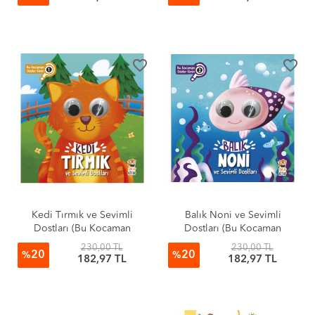
favorite_border
favorite_border
Kedi Tırmık ve Sevimli
Balık Noni ve Sevimli
Dostları (Bu Kocaman
Dostları (Bu Kocaman
Gözler Kimin?)
Gözler Kimin?)
230,00 TL
230,00 TL
20
20
%
%
182,97 TL
182,97 TL