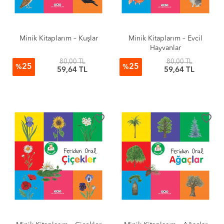
Minik Kitaplarım – Kuşlar
Minik Kitaplarım – Evcil
Hayvanlar
80,00 TL
80,00 TL
25
25
%
%
59,64 TL
59,64 TL
favorite_border
favorite_border