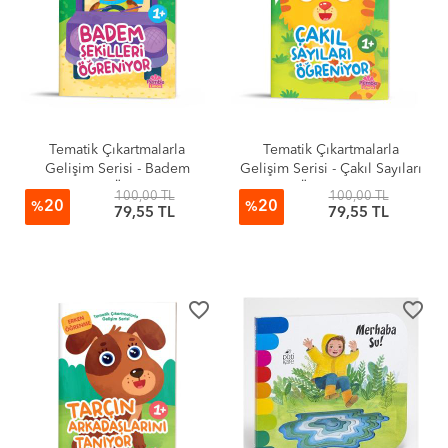
Tematik Çıkartmalarla
Tematik Çıkartmalarla
Gelişim Serisi - Badem
Gelişim Serisi - Çakıl Sayıları
Şekilleri Öğreniyor
Öğreniyor
100,00 TL
100,00 TL
20
20
%
%
79,55 TL
79,55 TL
favorite_border
favorite_border