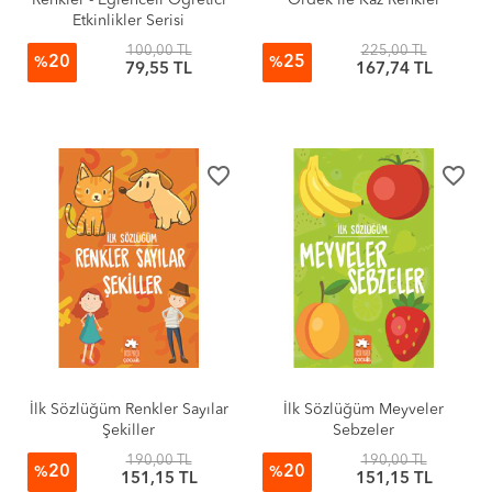
Renkler - Eğlenceli Öğretici
Ördek ile Kaz Renkler
Etkinlikler Serisi
100,00 TL
225,00 TL
20
25
%
%
79,55 TL
167,74 TL
favorite_border
favorite_border
İlk Sözlüğüm Renkler Sayılar
İlk Sözlüğüm Meyveler
Şekiller
Sebzeler
190,00 TL
190,00 TL
20
20
%
%
151,15 TL
151,15 TL