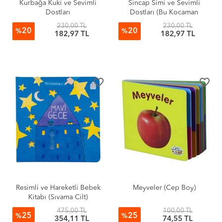
Kurbağa Kuki ve Sevimli
Sincap Simi ve Sevimli
Dostları
Dostları (Bu Kocaman
Gözler Kimin?)
230,00 TL
230,00 TL
20
20
%
%
182,97 TL
182,97 TL
favorite_border
favorite_border
Resimli ve Hareketli Bebek
Meyveler (Cep Boy)
Kitabı (Sıvama Cilt)
475,00 TL
100,00 TL
25
25
%
%
354,11 TL
74,55 TL