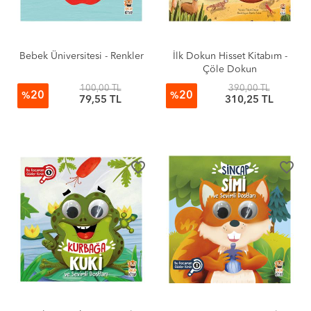
Bebek Üniversitesi - Renkler
İlk Dokun Hisset Kitabım -
Çöle Dokun
100,00 TL
390,00 TL
20
20
%
%
79,55 TL
310,25 TL
favorite_border
favorite_border