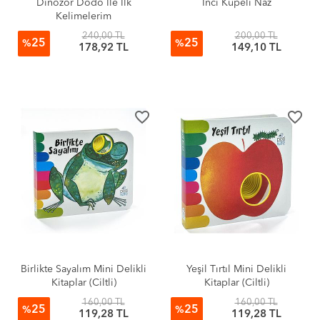
Dinozor Dodo İle İlk
İnci Küpeli Naz
Kelimelerim
240,00 TL
200,00 TL
25
25
%
%
178,92 TL
149,10 TL
favorite_border
favorite_border
Birlikte Sayalım Mini Delikli
Yeşil Tırtıl Mini Delikli
Kitaplar (Ciltli)
Kitaplar (Ciltli)
160,00 TL
160,00 TL
25
25
%
%
119,28 TL
119,28 TL