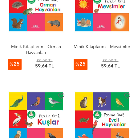
Minik Kitaplarım – Orman
Minik Kitaplarım – Mevsimler
Hayvanları
80,00 TL
80,00 TL
25
25
%
%
59,64 TL
59,64 TL
favorite_border
favorite_border