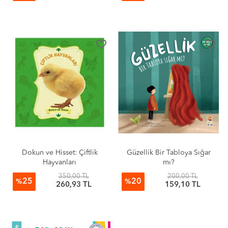
favorite_border
favorite_border
Dokun ve Hisset: Çiftlik
Güzellik Bir Tabloya Sığar
Hayvanları
mı?
350,00 TL
200,00 TL
25
20
%
%
260,93 TL
159,10 TL