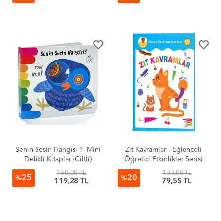
favorite_border
favorite_border
Senin Sesin Hangisi ?- Mini
Zıt Kavramlar - Eğlenceli
Delikli Kitaplar (Ciltli)
Öğretici Etkinlikler Serisi
160,00 TL
100,00 TL
25
20
%
%
119,28 TL
79,55 TL