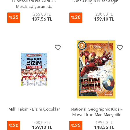
Dinozorlara Ne Oldu? -
Öncü Bilgin Fuat Sezgin
Merak Ediyorum da
265,00 TL
200,00 TL
25
20
%
%
197,56 TL
159,10 TL
favorite_border
favorite_border
Milli Takım - Bizim Çocuklar
National Geographic Kids -
Marvel Iron Man Manyetik
Etki!
200,00 TL
199,00 TL
20
25
%
%
159,10 TL
148,35 TL