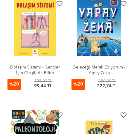
favorite_border
favorite_border
Dolaşım Sistemi - Gençler
Geleceği Merak Ediyorum -
İçin Çizgilerle Bilim
Yapay Zeka
125,00 TL
280,00 TL
20
20
%
%
99,44 TL
222,74 TL
favorite_border
favorite_border