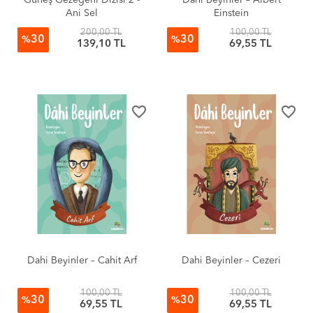
Güneş Gezegeni Dizisi 2 -
Dahi Beyinler – Albert
Ani Sel
Einstein
200,00 TL
100,00 TL
30
30
%
%
139,10 TL
69,55 TL
favorite_border
favorite_border
Dahi Beyinler – Cahit Arf
Dahi Beyinler – Cezeri
100,00 TL
100,00 TL
30
30
%
%
69,55 TL
69,55 TL