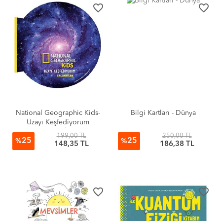
favorite_border
favorite_border
National Geographic Kids-
Bilgi Kartları - Dünya
Uzayı Keşfediyorum
GALAKSİLER
199,00 TL
250,00 TL
25
25
%
%
148,35 TL
186,38 TL
favorite_border
favorite_border