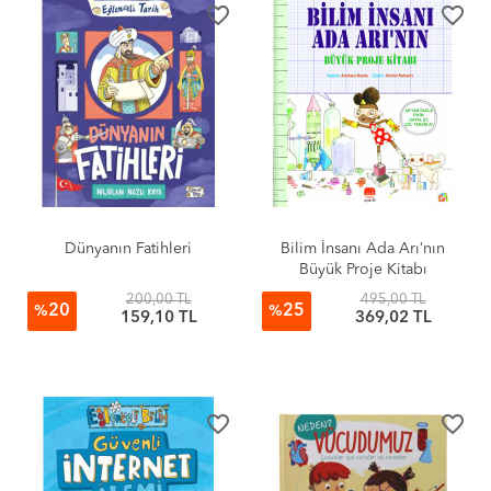
favorite_border
favorite_border
Dünyanın Fatihleri
Bilim İnsanı Ada Arı’nın
Büyük Proje Kitabı
200,00 TL
495,00 TL
20
25
%
%
159,10 TL
369,02 TL
favorite_border
favorite_border