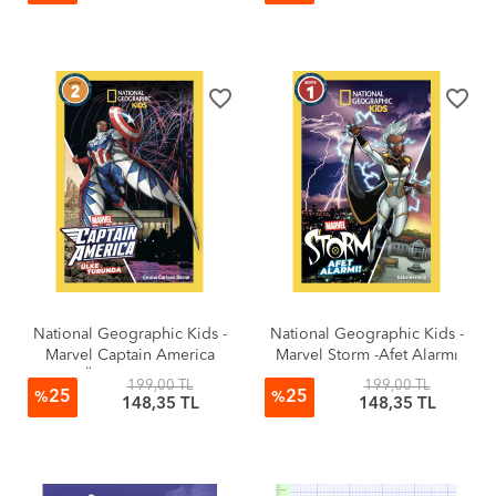
favorite_border
favorite_border
National Geographic Kids -
National Geographic Kids -
Marvel Captain America
Marvel Storm -Afet Alarmı
Ülke Turunda
199,00 TL
199,00 TL
25
25
%
%
148,35 TL
148,35 TL