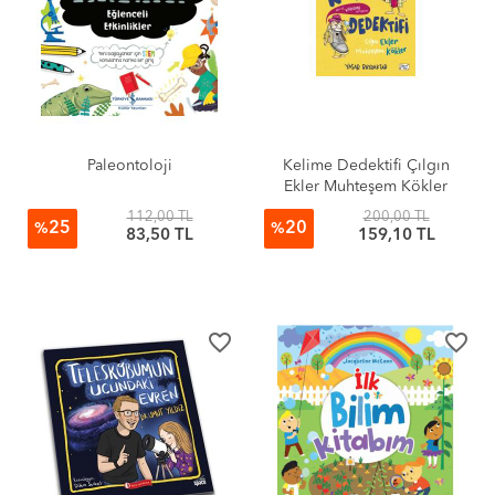
Paleontoloji
Kelime Dedektifi Çılgın
Ekler Muhteşem Kökler
112,00 TL
200,00 TL
25
20
%
%
83,50 TL
159,10 TL
favorite_border
favorite_border