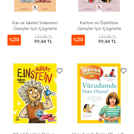
Kas ve İskelet Sistemleri
Kalıtım ve Özellikler
;Gençler İçin Çizgilerle
;Gençler İçin Çizgilerle
Bilim
Bilim
125,00 TL
125,00 TL
20
20
%
%
99,44 TL
99,44 TL
favorite_border
favorite_border