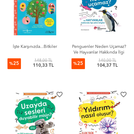
İşte Karşınızda...Bitkiler
Penguenler Neden Uçamaz?
Ve Hayvanlar Hakkında İlgi
Çekici Bilgiler / Meraklı
148,00 TL
140,00 TL
25
25
Genç Okurlar İçin Fen
%
%
110,33 TL
104,37 TL
Bilimleri
favorite_border
favorite_border