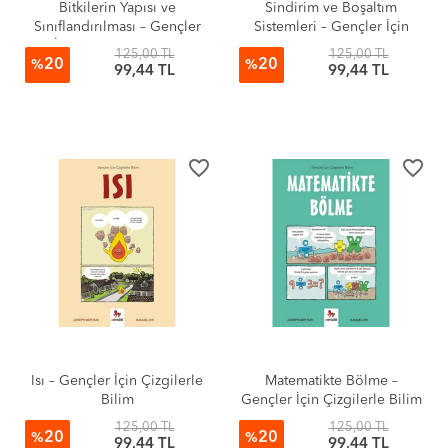
Bitkilerin Yapısı ve
Sindirim ve Boşaltım
Sınıflandırılması – Gençler
Sistemleri – Gençler İçin
İçin Çizgilerle Bilim
Çizgilerle Bilim
125,00 TL
125,00 TL
20
20
%
%
99,44 TL
99,44 TL
favorite_border
favorite_border
Isı – Gençler İçin Çizgilerle
Matematikte Bölme –
Bilim
Gençler İçin Çizgilerle Bilim
125,00 TL
125,00 TL
20
20
%
%
99,44 TL
99,44 TL