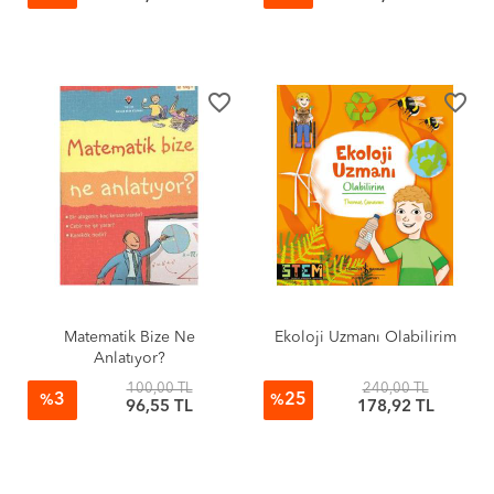
favorite_border
favorite_border
Matematik Bize Ne
Ekoloji Uzmanı Olabilirim
Anlatıyor?
100,00 TL
240,00 TL
3
25
%
%
96,55 TL
178,92 TL