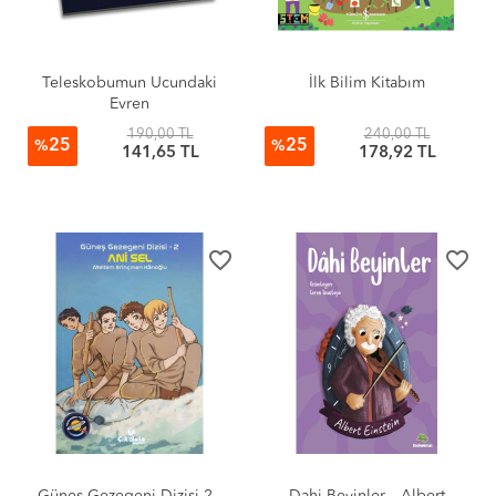
Teleskobumun Ucundaki
İlk Bilim Kitabım
Evren
190,00 TL
240,00 TL
25
25
%
%
141,65 TL
178,92 TL
favorite_border
favorite_border