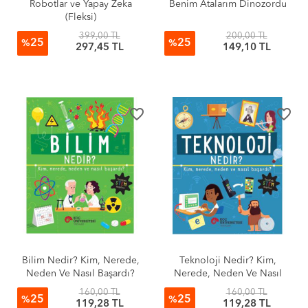
Robotlar ve Yapay Zeka
Benim Atalarım Dinozordu
(Fleksi)
399,00 TL
200,00 TL
25
25
%
%
297,45 TL
149,10 TL
favorite_border
favorite_border
Bilim Nedir? Kim, Nerede,
Teknoloji Nedir? Kim,
Neden Ve Nasıl Başardı?
Nerede, Neden Ve Nasıl
Başardı?
160,00 TL
160,00 TL
25
25
%
%
119,28 TL
119,28 TL