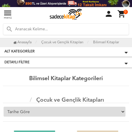
menu
person
shopping_cart
0
menü
search
Anasayfa
Çocuk ve Gençlik Kitapları
Bilimsel Kitaplar
ALT KATEGORILER
DETAYLI FILTRE
Bilimsel Kitaplar Kategorileri
Çocuk ve Gençlik Kitapları
Bilimsel Kitaplar