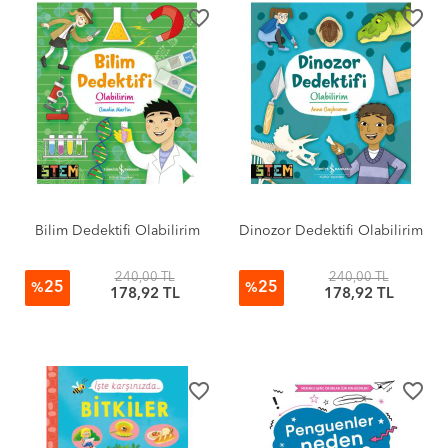
favorite_border
favorite_border
Bilim Dedektifi Olabilirim
Dinozor Dedektifi Olabilirim
240,00 TL
240,00 TL
25
25
%
%
178,92 TL
178,92 TL
favorite_border
favorite_border