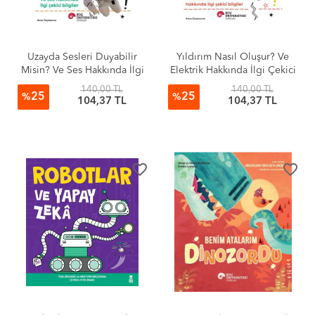
Uzayda Sesleri Duyabilir
Yıldırım Nasıl Oluşur? Ve
Misin? Ve Ses Hakkında İlgi
Elektrik Hakkında İlgi Çekici
Çekici Bilgiler / Meraklı
Bilgiler / Meraklı Genç
140,00 TL
140,00 TL
25
25
Genç Okurlar İçin Fen
Okurlar İçin Fen Bilimleri
%
%
104,37 TL
104,37 TL
Bilimleri
favorite_border
favorite_border