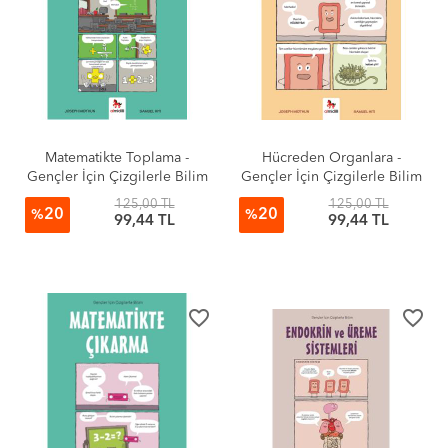
Matematikte Toplama -
Hücreden Organlara -
Gençler İçin Çizgilerle Bilim
Gençler İçin Çizgilerle Bilim
125,00 TL
125,00 TL
20
20
%
%
99,44 TL
99,44 TL
favorite_border
favorite_border