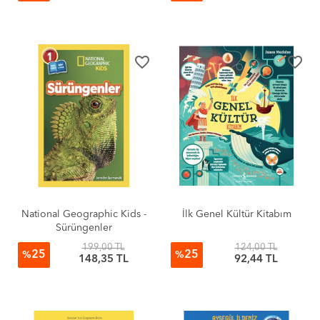
favorite_border
favorite_border
National Geographic Kids -
İlk Genel Kültür Kitabım
Sürüngenler
199,00 TL
124,00 TL
25
25
%
%
148,35 TL
92,44 TL