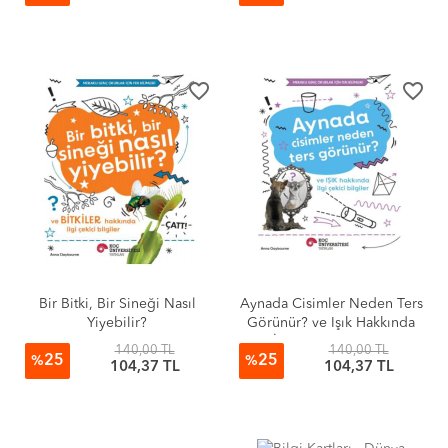
favorite_border
favorite_border
Bir Bitki, Bir Sineği Nasıl
Aynada Cisimler Neden Ters
Yiyebilir?
Görünür? ve Işık Hakkında
İlgi Çekici Bilgiler
140,00 TL
140,00 TL
25
25
%
%
104,37 TL
104,37 TL