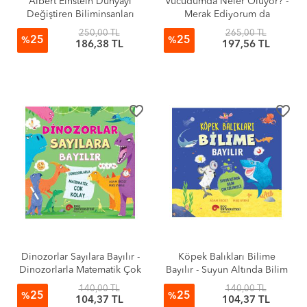
Albert Einstein Dünyayı
Vücudumda Neler Oluyor? -
Değiştiren Biliminsanları
Merak Ediyorum da
250,00 TL
265,00 TL
25
25
%
%
186,38 TL
197,56 TL
favorite_border
favorite_border
Dinozorlar Sayılara Bayılır -
Köpek Balıkları Bilime
Dinozorlarla Matematik Çok
Bayılır - Suyun Altında Bilim
Kolay
Çok Eğlenceli!
140,00 TL
140,00 TL
25
25
%
%
104,37 TL
104,37 TL