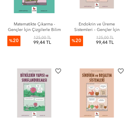
Matematikte Çıkarma -
Endokrin ve Üreme
Gençler İçin Çizgilerle Bilim
Sistemleri – Gençler İçin
Çizgilerle Bilim
125,00 TL
125,00 TL
20
20
%
%
99,44 TL
99,44 TL
favorite_border
favorite_border