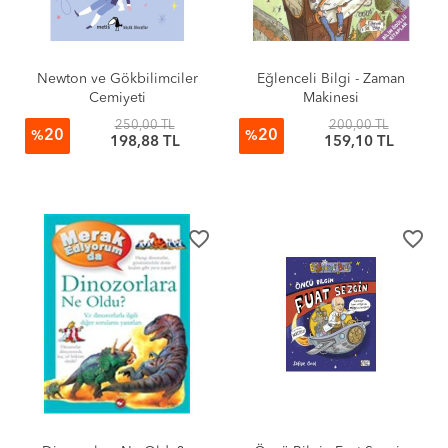
Newton ve Gökbilimciler
Eğlenceli Bilgi - Zaman
Cemiyeti
Makinesi
250,00 TL
200,00 TL
20
20
%
%
198,88 TL
159,10 TL
favorite_border
favorite_border