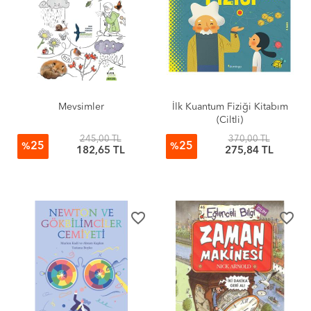
Mevsimler
İlk Kuantum Fiziği Kitabım
(Ciltli)
245,00 TL
370,00 TL
25
25
%
%
182,65 TL
275,84 TL
favorite_border
favorite_border