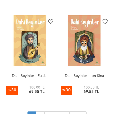
favorite_border
favorite_border
Dahi Beyinler – Farabi
Dahi Beyinler – İbn Sina
100,00 TL
100,00 TL
30
30
%
%
69,55 TL
69,55 TL